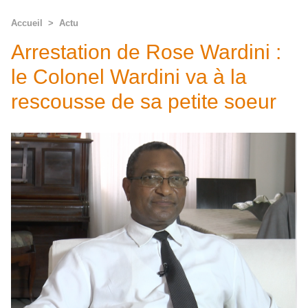
Accueil
>
Actu
Arrestation de Rose Wardini :
le Colonel Wardini va à la
rescousse de sa petite soeur