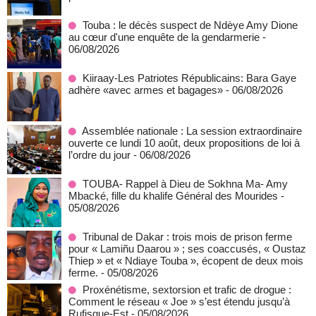
Touba : le décès suspect de Ndèye Amy Dione
au cœur d'une enquête de la gendarmerie
-
06/08/2026
Kiiraay-Les Patriotes Républicains: Bara Gaye
adhère «avec armes et bagages»
- 06/08/2026
Assemblée nationale : La session extraordinaire
ouverte ce lundi 10 août, deux propositions de loi à
l’ordre du jour
- 06/08/2026
TOUBA- Rappel à Dieu de Sokhna Ma- Amy
Mbacké, fille du khalife Général des Mourides
-
05/08/2026
Tribunal de Dakar : trois mois de prison ferme
pour « Lamiñu Daarou » ; ses coaccusés, « Oustaz
Thiep » et « Ndiaye Touba », écopent de deux mois
ferme.
- 05/08/2026
Proxénétisme, sextorsion et trafic de drogue :
Comment le réseau « Joe » s’est étendu jusqu’à
Rufisque-Est
- 05/08/2026