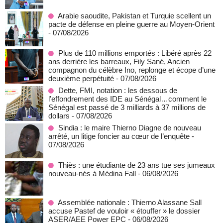
Arabie saoudite, Pakistan et Turquie scellent un
pacte de défense en pleine guerre au Moyen-Orient
- 07/08/2026
Plus de 110 millions emportés : Libéré après 22
ans derrière les barreaux, Fily Sané, Ancien
compagnon du célèbre Ino, replonge et écope d’une
deuxième perpétuité
- 07/08/2026
Dette, FMI, notation : les dessous de
l’effondrement des IDE au Sénégal…comment le
Sénégal est passé de 3 milliards à 37 millions de
dollars
- 07/08/2026
Sindia : le maire Thierno Diagne de nouveau
arrêté, un litige foncier au cœur de l’enquête
-
07/08/2026
Thiès : une étudiante de 23 ans tue ses jumeaux
nouveau-nés à Médina Fall
- 06/08/2026
Assemblée nationale : Thierno Alassane Sall
accuse Pastef de vouloir « étouffer » le dossier
ASER/AEE Power EPC
- 06/08/2026