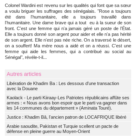
Colonel Wardini est revenu sur les qualités qui font que sa sœur
a voulu briguer les suffrages des sénégalais. "Rose a toujours
été dans l'humanitaire, elle a toujours travaillé dans
l'humanitaire. Une dame brave qui a tout eu à la sueur de son
front. C'est une femme qui n'a jamais géré un poste de l'État.
Elle a toujours donné son argent pour aider et elle n'a pas hérité
de son argent. Elle n'est pas née riche. On a traversé le désert,
on a souffert! Ma mère nous a aidé et on a réussi. C'est une
femme qui aide les femmes, qui a contribué au social au
Sénégal", révéle-t-il...
Autres articles
Libération de Khadim Ba : Les dessous d’une transaction
avec la Douane
Kaolack - Le parti Kiiraay-Les Patriotes républicains affûte ses
armes : « Nous avons bon espoir que le parti va gagner dans
les 14 communes du département » (Aminata Touré).
Justice : Khadim Bâ, l'ancien patron de LOCAFRIQUE libéré
Arabie saoudite, Pakistan et Turquie scellent un pacte de
défense en pleine guerre au Moyen-Orient