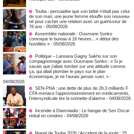
Touba : persuadée que son bébé n’était pas celui
de son mari, une jeune femme étouffe son nouveau-
né pour cacher une relation avec un guérisseur de
76 ans
- 05/08/2026
Assemblée nationale : Ousmane Sonko
convoque le bureau à 16 heures…« début des
hostilités »
- 05/08/2026
Politique – Lansana Gagny Sakho sur son
compagnonnage avec Ousmane Sonko : « Si je
savais que j’allais tomber sur une attitude comme
ça, qui allait plomber le pays sur le plan
économique, je ne l’aurais jamais suivi. »
-
04/08/2026
SEN-PNA : une dette de plus de 28,3 milliards F
CFA menace l'approvisionnement en médicaments,
l'intersyndicale tire la sonnette d'alarme
- 04/08/2026
Incendie à Diamniadio : Le hangar de Sen Oscar
réduit en cendres
- 04/08/2026
Magal de Touba 2026 / Accident de la route : 25