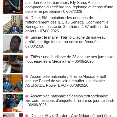
ans derrière les barreaux, Fily Sané, Ancien
compagnon du célèbre Ino, replonge et écope d’une
deuxième perpétuité
- 07/08/2026
Dette, FMI, notation : les dessous de
l’effondrement des IDE au Sénégal…comment le
Sénégal est passé de 3 milliards à 37 millions de
dollars
- 07/08/2026
Sindia : le maire Thierno Diagne de nouveau
arrêté, un litige foncier au cœur de l’enquête
-
07/08/2026
Thiès : une étudiante de 23 ans tue ses jumeaux
nouveau-nés à Médina Fall
- 06/08/2026
Assemblée nationale : Thierno Alassane Sall
accuse Pastef de vouloir « étouffer » le dossier
ASER/AEE Power EPC
- 06/08/2026
Assemblée nationale / Session extraordinaire:
Six commissions d’enquête à l’ordre du jour ce lundi
- 06/08/2026
Dossier Aby’s Garden : Aby Ndour dément être