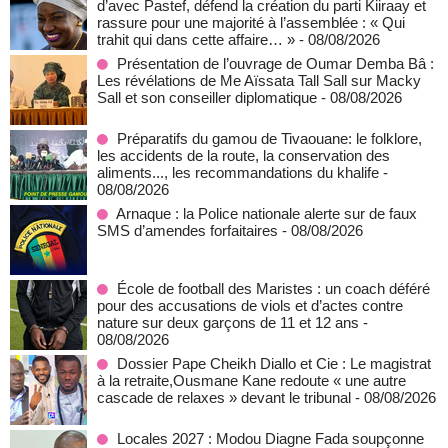
d’avec Pastef, défend la création du parti Kiiraay et
rassure pour une majorité à l’assemblée : « Qui
trahit qui dans cette affaire… »
- 08/08/2026
Présentation de l’ouvrage de Oumar Demba Bâ :
Les révélations de Me Aïssata Tall Sall sur Macky
Sall et son conseiller diplomatique
- 08/08/2026
Préparatifs du gamou de Tivaouane: le folklore,
les accidents de la route, la conservation des
aliments..., les recommandations du khalife
-
08/08/2026
Arnaque : la Police nationale alerte sur de faux
SMS d’amendes forfaitaires
- 08/08/2026
École de football des Maristes : un coach déféré
pour des accusations de viols et d’actes contre
nature sur deux garçons de 11 et 12 ans
-
08/08/2026
Dossier Pape Cheikh Diallo et Cie : Le magistrat
à la retraite,Ousmane Kane redoute « une autre
cascade de relaxes » devant le tribunal
- 08/08/2026
Locales 2027 : Modou Diagne Fada soupçonne