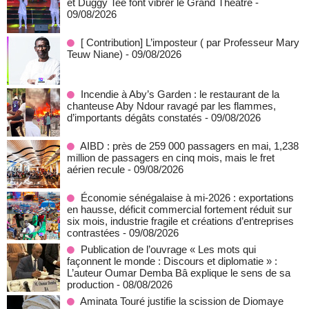
et Duggy Tee font vibrer le Grand Théâtre
-
09/08/2026
[ Contribution] L’imposteur ( par Professeur Mary
Teuw Niane)
- 09/08/2026
Incendie à Aby’s Garden : le restaurant de la
chanteuse Aby Ndour ravagé par les flammes,
d’importants dégâts constatés
- 09/08/2026
AIBD : près de 259 000 passagers en mai, 1,238
million de passagers en cinq mois, mais le fret
aérien recule
- 09/08/2026
Économie sénégalaise à mi-2026 : exportations
en hausse, déficit commercial fortement réduit sur
six mois, industrie fragile et créations d’entreprises
contrastées
- 09/08/2026
Publication de l’ouvrage « Les mots qui
façonnent le monde : Discours et diplomatie » :
L’auteur Oumar Demba Bâ explique le sens de sa
production
- 08/08/2026
Aminata Touré justifie la scission de Diomaye