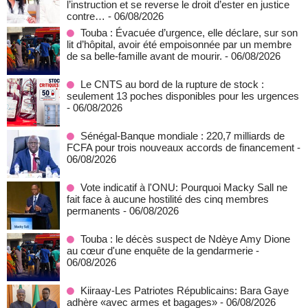
l’instruction et se reverse le droit d’ester en justice
contre…
- 06/08/2026
Touba : Évacuée d’urgence, elle déclare, sur son
lit d’hôpital, avoir été empoisonnée par un membre
de sa belle-famille avant de mourir.
- 06/08/2026
Le CNTS au bord de la rupture de stock :
seulement 13 poches disponibles pour les urgences
- 06/08/2026
Sénégal-Banque mondiale : 220,7 milliards de
FCFA pour trois nouveaux accords de financement
-
06/08/2026
Vote indicatif à l'ONU: Pourquoi Macky Sall ne
fait face à aucune hostilité des cinq membres
permanents
- 06/08/2026
Touba : le décès suspect de Ndèye Amy Dione
au cœur d'une enquête de la gendarmerie
-
06/08/2026
Kiiraay-Les Patriotes Républicains: Bara Gaye
adhère «avec armes et bagages»
- 06/08/2026