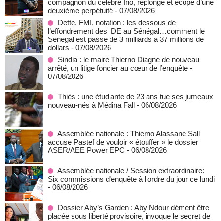
compagnon du célèbre Ino, replonge et écope d’une
deuxième perpétuité
- 07/08/2026
Dette, FMI, notation : les dessous de
l’effondrement des IDE au Sénégal…comment le
Sénégal est passé de 3 milliards à 37 millions de
dollars
- 07/08/2026
Sindia : le maire Thierno Diagne de nouveau
arrêté, un litige foncier au cœur de l’enquête
-
07/08/2026
Thiès : une étudiante de 23 ans tue ses jumeaux
nouveau-nés à Médina Fall
- 06/08/2026
Assemblée nationale : Thierno Alassane Sall
accuse Pastef de vouloir « étouffer » le dossier
ASER/AEE Power EPC
- 06/08/2026
Assemblée nationale / Session extraordinaire:
Six commissions d’enquête à l’ordre du jour ce lundi
- 06/08/2026
Dossier Aby’s Garden : Aby Ndour dément être
placée sous liberté provisoire, invoque le secret de