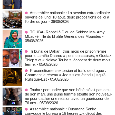
Assemblée nationale : La session extraordinaire
ouverte ce lundi 10 août, deux propositions de loi à
l’ordre du jour
- 06/08/2026
TOUBA- Rappel à Dieu de Sokhna Ma- Amy
Mbacké, fille du khalife Général des Mourides
-
05/08/2026
Tribunal de Dakar : trois mois de prison ferme
pour « Lamiñu Daarou » ; ses coaccusés, « Oustaz
Thiep » et « Ndiaye Touba », écopent de deux mois
ferme.
- 05/08/2026
Proxénétisme, sextorsion et trafic de drogue :
Comment le réseau « Joe » s’est étendu jusqu’à
Rufisque-Est
- 05/08/2026
Touba : persuadée que son bébé n’était pas celui
de son mari, une jeune femme étouffe son nouveau-
né pour cacher une relation avec un guérisseur de
76 ans
- 05/08/2026
Assemblée nationale : Ousmane Sonko
convoque le bureau à 16 heures…« début des