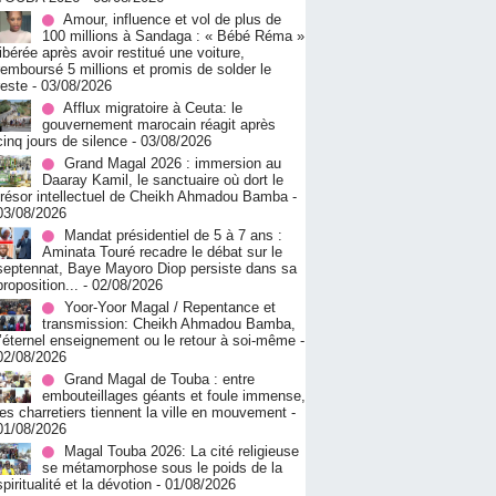
Amour, influence et vol de plus de
100 millions à Sandaga : « Bébé Réma »
libérée après avoir restitué une voiture,
remboursé 5 millions et promis de solder le
reste
- 03/08/2026
Afflux migratoire à Ceuta: le
gouvernement marocain réagit après
cinq jours de silence
- 03/08/2026
Grand Magal 2026 : immersion au
Daaray Kamil, le sanctuaire où dort le
trésor intellectuel de Cheikh Ahmadou Bamba
-
03/08/2026
Mandat présidentiel de 5 à 7 ans :
Aminata Touré recadre le débat sur le
septennat, Baye Mayoro Diop persiste dans sa
proposition...
- 02/08/2026
Yoor-Yoor Magal / Repentance et
transmission: Cheikh Ahmadou Bamba,
l’éternel enseignement ou le retour à soi-même
-
02/08/2026
Grand Magal de Touba : entre
embouteillages géants et foule immense,
les charretiers tiennent la ville en mouvement
-
01/08/2026
Magal Touba 2026: La cité religieuse
se métamorphose sous le poids de la
spiritualité et la dévotion
- 01/08/2026