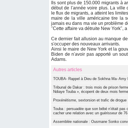
Ils sont plus de 150.000 migrants à a
début de l'année voire plus. La vill
le flux de migrants, a atteint les limite
maire de la ville américaine tire la s
jamais eu dans ma vie un problème dont 
"Cette affaire va détruite New York", 
Ce dernier fait allusion au manque d
s'occuper des nouveaux arrivants.
Ainsi le maire de New York et la gouv
Biden de n'avoir pas apporté un soutie
Adams.
Autres articles
TOUBA- Rappel à Dieu de Sokhna Ma- Amy Mb
Tribunal de Dakar : trois mois de prison fer
Ndiaye Touba », écopent de deux mois ferme
Proxénétisme, sextorsion et trafic de drogue
Touba : persuadée que son bébé n’était pas 
cacher une relation avec un guérisseur de 76
Assemblée nationale : Ousmane Sonko convoq