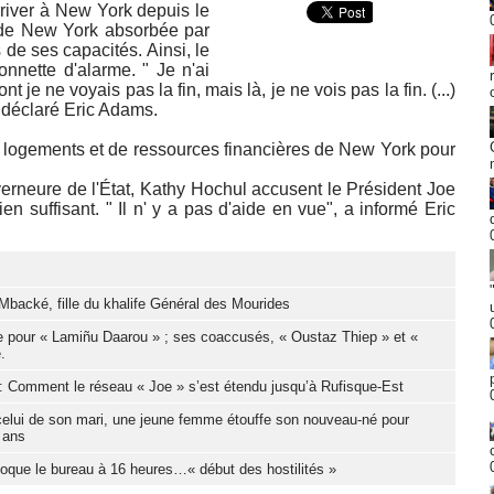
rriver à New York depuis le
e de New York absorbée par
s de ses capacités. Ainsi, le
onnette d'alarme. " Je n'ai
je ne voyais pas la fin, mais là, je ne vois pas la fin. (...)
a déclaré Eric Adams.
e logements et de ressources financières de New York pour
erneure de l'État, Kathy Hochul accusent le Président Joe
n suffisant. " Il n' y a pas d'aide en vue", a informé Eric
acké, fille du khalife Général des Mourides
me pour « Lamiñu Daarou » ; ses coaccusés, « Oustaz Thiep » et «
.
 : Comment le réseau « Joe » s’est étendu jusqu’à Rufisque-Est
celui de son mari, une jeune femme étouffe son nouveau-né pour
 ans
ue le bureau à 16 heures…« début des hostilités »