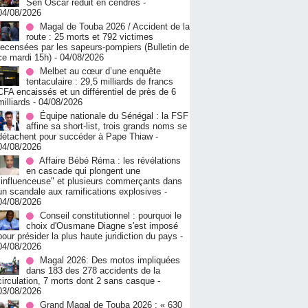
Sen Oscar réduit en cendres
-
04/08/2026
Magal de Touba 2026 / Accident de la
route : 25 morts et 792 victimes
recensées par les sapeurs-pompiers (Bulletin de
ce mardi 15h)
- 04/08/2026
Melbet au cœur d’une enquête
tentaculaire : 29,5 milliards de francs
CFA encaissés et un différentiel de près de 6
milliards
- 04/08/2026
Équipe nationale du Sénégal : la FSF
affine sa short-list, trois grands noms se
détachent pour succéder à Pape Thiaw
-
04/08/2026
Affaire Bébé Réma : les révélations
en cascade qui plongent une
"influenceuse" et plusieurs commerçants dans
un scandale aux ramifications explosives
-
04/08/2026
Conseil constitutionnel : pourquoi le
choix d'Ousmane Diagne s'est imposé
pour présider la plus haute juridiction du pays
-
04/08/2026
Magal 2026: Des motos impliquées
dans 183 des 278 accidents de la
circulation, 7 morts dont 2 sans casque
-
03/08/2026
Grand Magal de Touba 2026 : « 630