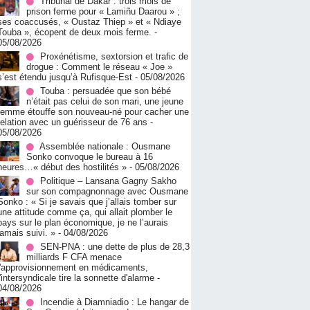
Tribunal de Dakar : trois mois de
prison ferme pour « Lamiñu Daarou » ;
ses coaccusés, « Oustaz Thiep » et « Ndiaye
Touba », écopent de deux mois ferme.
-
05/08/2026
Proxénétisme, sextorsion et trafic de
drogue : Comment le réseau « Joe »
s’est étendu jusqu’à Rufisque-Est
- 05/08/2026
Touba : persuadée que son bébé
n’était pas celui de son mari, une jeune
femme étouffe son nouveau-né pour cacher une
relation avec un guérisseur de 76 ans
-
05/08/2026
Assemblée nationale : Ousmane
Sonko convoque le bureau à 16
heures…« début des hostilités »
- 05/08/2026
Politique – Lansana Gagny Sakho
sur son compagnonnage avec Ousmane
Sonko : « Si je savais que j’allais tomber sur
une attitude comme ça, qui allait plomber le
pays sur le plan économique, je ne l’aurais
jamais suivi. »
- 04/08/2026
SEN-PNA : une dette de plus de 28,3
milliards F CFA menace
l'approvisionnement en médicaments,
l'intersyndicale tire la sonnette d'alarme
-
04/08/2026
Incendie à Diamniadio : Le hangar de