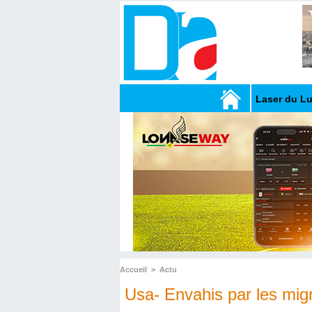
Laser du L
Accueil
>
Actu
Usa- Envahis par les migr