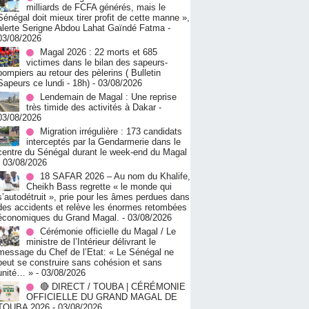
milliards de FCFA générés, mais le
Sénégal doit mieux tirer profit de cette manne »,
alerte Serigne Abdou Lahat Gaïndé Fatma
-
03/08/2026
Magal 2026 : 22 morts et 685
victimes dans le bilan des sapeurs-
pompiers au retour des pèlerins ( Bulletin
Sapeurs ce lundi - 18h)
- 03/08/2026
Lendemain de Magal : Une reprise
très timide des activités à Dakar
-
03/08/2026
Migration irrégulière : 173 candidats
interceptés par la Gendarmerie dans le
centre du Sénégal durant le week-end du Magal
- 03/08/2026
18 SAFAR 2026 – Au nom du Khalife,
Cheikh Bass regrette « le monde qui
s’autodétruit », prie pour les âmes perdues dans
des accidents et relève les énormes retombées
économiques du Grand Magal.
- 03/08/2026
Cérémonie officielle du Magal / Le
ministre de l’Intérieur délivrant le
message du Chef de l’Etat: « Le Sénégal ne
peut se construire sans cohésion et sans
unité… »
- 03/08/2026
🔴 DIRECT / TOUBA | CÉRÉMONIE
OFFICIELLE DU GRAND MAGAL DE
TOUBA 2026
- 03/08/2026