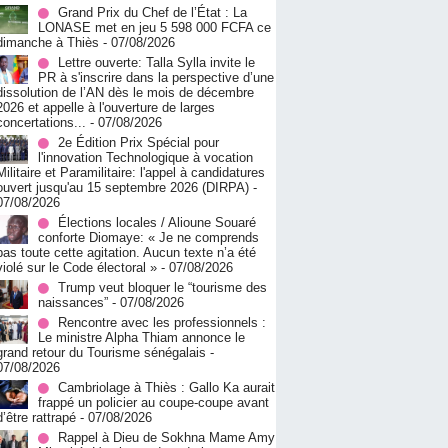
Grand Prix du Chef de l’État : La
LONASE met en jeu 5 598 000 FCFA ce
dimanche à Thiès
- 07/08/2026
Lettre ouverte: Talla Sylla invite le
PR à s'inscrire dans la perspective d’une
dissolution de l’AN dès le mois de décembre
2026 et appelle à l'ouverture de larges
concertations...
- 07/08/2026
2e Édition Prix Spécial pour
l'innovation Technologique à vocation
Militaire et Paramilitaire: l'appel à candidatures
ouvert jusqu'au 15 septembre 2026 (DIRPA)
-
07/08/2026
Élections locales / Alioune Souaré
conforte Diomaye: « Je ne comprends
pas toute cette agitation. Aucun texte n’a été
violé sur le Code électoral »
- 07/08/2026
Trump veut bloquer le “tourisme des
naissances”
- 07/08/2026
Rencontre avec les professionnels :
Le ministre Alpha Thiam annonce le
grand retour du Tourisme sénégalais
-
07/08/2026
Cambriolage à Thiès : Gallo Ka aurait
frappé un policier au coupe-coupe avant
d’être rattrapé
- 07/08/2026
Rappel à Dieu de Sokhna Mame Amy