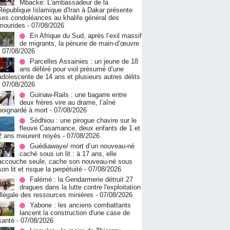
Mbacké: L'ambassadeur de la
République Islamique d'Iran à Dakar présente
ses condoléances au khalife général des
mourides
- 07/08/2026
En Afrique du Sud, après l’exil massif
de migrants, la pénurie de main-d’œuvre
- 07/08/2026
Parcelles Assainies : un jeune de 18
ans déféré pour viol présumé d’une
adolescente de 14 ans et plusieurs autres délits
- 07/08/2026
Guinaw-Rails : une bagarre entre
deux frères vire au drame, l’aîné
poignardé à mort
- 07/08/2026
Sédhiou : une pirogue chavire sur le
fleuve Casamance, deux enfants de 1 et
2 ans meurent noyés
- 07/08/2026
Guédiawaye/ mort d’un nouveau-né
caché sous un lit : à 17 ans, elle
accouche seule, cache son nouveau-né sous
son lit et risque la perpétuité
- 07/08/2026
Falémé : la Gendarmerie détruit 27
dragues dans la lutte contre l'exploitation
illégale des ressources minières
- 07/08/2026
Yabone : les anciens combattants
lancent la construction d'une case de
santé
- 07/08/2026