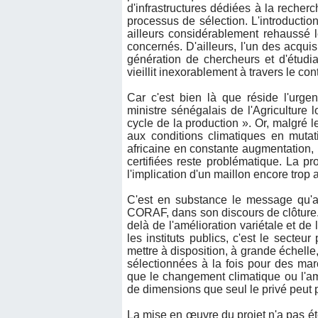
d'infrastructures dédiées à la recherch
processus de sélection. L'introduct
ailleurs considérablement rehaussé 
concernés. D'ailleurs, l'un des acquis
génération de chercheurs et d'étudia
vieillit inexorablement à travers le con
Car c'est bien là que réside l'urg
ministre sénégalais de l'Agriculture 
cycle de la production ». Or, malgré 
aux conditions climatiques en mutat
africaine en constante augmentation,
certifiées reste problématique. La pr
l'implication d'un maillon encore trop a
C'est en substance le message qu'a
CORAF, dans son discours de clôture. Po
delà de l'amélioration variétale et d
les instituts publics, c'est le secteur
mettre à disposition, à grande échelle,
sélectionnées à la fois pour des ma
que le changement climatique ou l'amé
de dimensions que seul le privé peut p
La mise en œuvre du projet n'a pas é