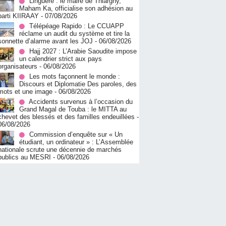
Linguère : le maire de Thiargny,
Maham Ka, officialise son adhésion au
parti KIIRAAY
- 07/08/2026
Télépéage Rapido : Le CCUAPP
réclame un audit du système et tire la
sonnette d’alarme avant les JOJ
- 06/08/2026
Hajj 2027 : L’Arabie Saoudite impose
un calendrier strict aux pays
organisateurs
- 06/08/2026
Les mots façonnent le monde :
Discours et Diplomatie Des paroles, des
mots et une image
- 06/08/2026
Accidents survenus à l’occasion du
Grand Magal de Touba : le MITTA au
chevet des blessés et des familles endeuillées
-
06/08/2026
Commission d’enquête sur « Un
étudiant, un ordinateur » : L’Assemblée
nationale scrute une décennie de marchés
publics au MESRI
- 06/08/2026