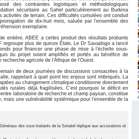
é des contraintes logistiques et méthodologiques
adation sécuritaire au Sahel particulièrement au Burkina
 activités de terrain. Ces difficultés cumulées ont conduit
rorogation de dix-huit mois, saluée par l'ensemble des
réhension exemplaire.
ste entière. ABEE a certes produit des résultats probants
F regroupe plus de quinze États. Le Dr Savadogo a lancé
fonds pour financer une phase de mise à l'échelle sous-
quis du projet soient amplifiés et portés au bénéfice de
recherche agricole de l'Afrique de l'Ouest.
endemain de deux journées de discussions consacrées à la
lle, rappelant à quel point les enjeux sont imbriqués. La
adaptées au changement climatique conditionne directement
és rurales déjà fragilisées. C'est pourquoi le déficit en
e entre laboratoire de recherche et champ paysan, constitue
 mais une vulnérabilité systémique pour l'ensemble de la
Généraux des sous-traitants de la Sonatel réplique aux accusations et