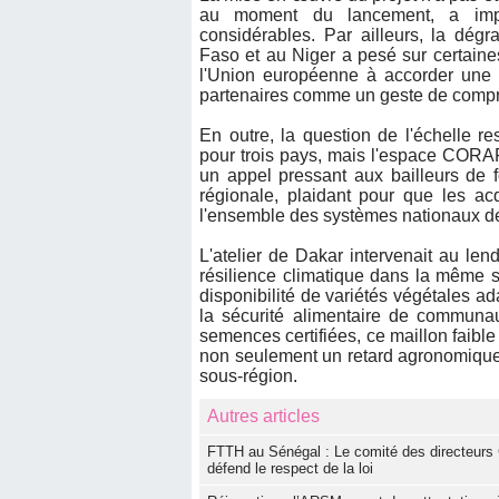
au moment du lancement, a impos
considérables. Par ailleurs, la dégr
Faso et au Niger a pesé sur certaines
l'Union européenne à accorder une p
partenaires comme un geste de comp
En outre, la question de l'échelle re
pour trois pays, mais l'espace CORA
un appel pressant aux bailleurs de 
régionale, plaidant pour que les ac
l'ensemble des systèmes nationaux de 
L'atelier de Dakar intervenait au l
résilience climatique dans la même sa
disponibilité de variétés végétales 
la sécurité alimentaire de communaut
semences certifiées, ce maillon faibl
non seulement un retard agronomique,
sous-région.
Autres articles
FTTH au Sénégal : Le comité des directeurs 
défend le respect de la loi