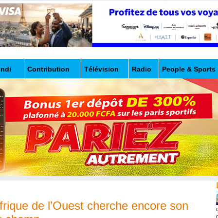
undi
Contribution
Télévision
Radio
People & Sports
frique de l’Ouest cherche encore son