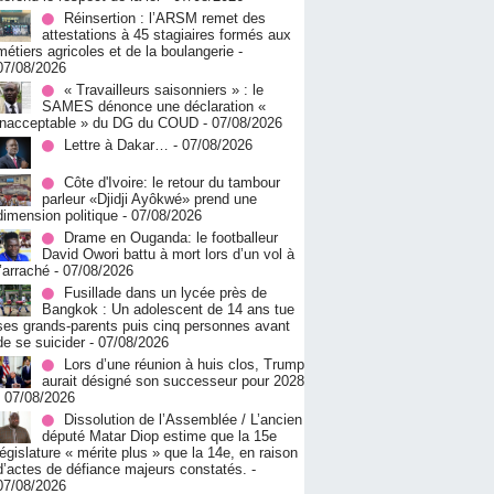
Réinsertion : l’ARSM remet des
attestations à 45 stagiaires formés aux
métiers agricoles et de la boulangerie
-
07/08/2026
« Travailleurs saisonniers » : le
SAMES dénonce une déclaration «
inacceptable » du DG du COUD
- 07/08/2026
Lettre à Dakar…
- 07/08/2026
Côte d'Ivoire: le retour du tambour
parleur «Djidji Ayôkwé» prend une
dimension politique
- 07/08/2026
Drame en Ouganda: le footballeur
David Owori battu à mort lors d’un vol à
l’arraché
- 07/08/2026
Fusillade dans un lycée près de
Bangkok : Un adolescent de 14 ans tue
ses grands-parents puis cinq personnes avant
de se suicider
- 07/08/2026
Lors d’une réunion à huis clos, Trump
aurait désigné son successeur pour 2028
- 07/08/2026
Dissolution de l’Assemblée / L’ancien
député Matar Diop estime que la 15e
législature « mérite plus » que la 14e, en raison
d’actes de défiance majeurs constatés.
-
07/08/2026