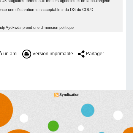
 45 stagiaires formés aux métiers agricoles et de la boulangerie
nonce une déclaration « inacceptable » du DG du COUD
Djidji Ayôkwé» prend une dimension politique
à un ami
Version imprimable
Partager
Syndication