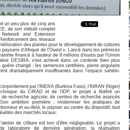
oit un peu plus de cinq ans
E, de son intitulé complet
 Network and Extension
 Renforcement des réseaux
 amélioration des plantes pour le développement de cultures
s paysans d'Afrique de l'Ouest ». Lancé dans les prémices
amme financé à hauteur de 8 millions d'euros par l'Union
iative DESIRA, s'est achevé dans un contexte bien plus
a guère changé : les semences certifiées, pierre angulaire
rent dramatiquement insuffisantes dans l'espace sahélo-
onjointement par l'INERA (Burkina Faso), l'INRAN (Niger)
technique du CIRAD et de l'IDP, le projet a fédéré un
ux de recherche agricole, de centres de recherche avancés
. Son ambition première : moderniser les pratiques de
tionneur et au-delà, le paysan au centre du dispositif, tout
 réalités des marchés locaux.
atelier de clôture est loin d'être négligeable. Le projet a
de laboratoire de dernière génération, la réalisation