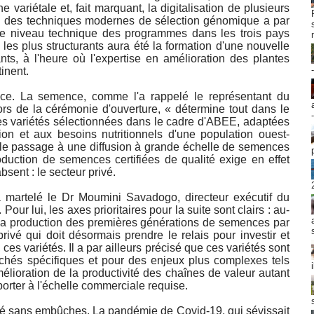
e variétale et, fait marquant, la digitalisation de plusieurs
ion des techniques modernes de sélection génomique a par
le niveau technique des programmes dans les trois pays
 les plus structurants aura été la formation d'une nouvelle
nts, à l'heure où l'expertise en amélioration des plantes
tinent.
ence. La semence, comme l'a rappelé le représentant du
lors de la cérémonie d'ouverture, « détermine tout dans le
les variétés sélectionnées dans le cadre d'ABEE, adaptées
ion et aux besoins nutritionnels d'une population ouest-
 le passage à une diffusion à grande échelle de semences
oduction de semences certifiées de qualité exige en effet
bsent : le secteur privé.
 martelé le Dr Moumini Savadogo, directeur exécutif du
ur lui, les axes prioritaires pour la suite sont clairs : au-
e la production des premières générations de semences par
 privé qui doit désormais prendre le relais pour investir et
 ces variétés. Il a par ailleurs précisé que ces variétés sont
rchés spécifiques et pour des enjeux plus complexes tels
lioration de la productivité des chaînes de valeur autant
orter à l'échelle commerciale requise.
té sans embûches. La pandémie de Covid-19, qui sévissait