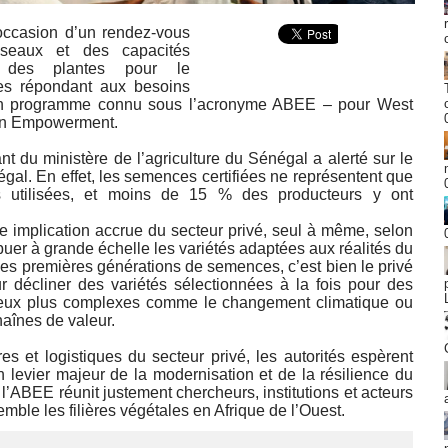
’occasion d’un rendez-vous
seaux et des capacités
on des plantes pour le
tes répondant aux besoins
 un programme connu sous l’acronyme ABEE – pour West
ion Empowerment.
t du ministère de l’agriculture du Sénégal a alerté sur le
égal. En effet, les semences certifiées ne représentent que
utilisées, et moins de 15 % des producteurs y ont
ne implication accrue du secteur privé, seul à même, selon
ibuer à grande échelle les variétés adaptées aux réalités du
t des premières générations de semences, c’est bien le privé
r décliner des variétés sélectionnées à la fois pour des
jeux plus complexes comme le changement climatique ou
chaînes de valeur.
es et logistiques du secteur privé, les autorités espèrent
n levier majeur de la modernisation et de la résilience du
l’ABEE réunit justement chercheurs, institutions et acteurs
le les filières végétales en Afrique de l’Ouest.