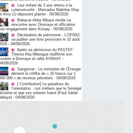
Leur enfant de 3 ans retenu à la
cybersécurité : Mamadou Makhtar Diop
et Amy Lô déposent plainte
- 05/08/2026
Babacar Abba Mbaye révèle sa
rencontre avec Diomaye et officialise
son engagement dans Kiiraay
- 05/08/2026
Déclaration de patrimoine : L’OFNAC
va publier une liste provisoire le 10 août
2026
- 04/08/2026
Après sa démission du PASTEF:
Thierno Alia Mbengue réaffirme son
soutien à Diomaye et rallie KIIRAAY
-
04/08/2026
Sangomar : Le ministère de l’Énergie
dément le chiffre de « 25 francs sur 1
000 000 » de revenus pétroliers
- 04/08/2026
[ Contribution] Le paradoxe de
l’orientation : ces métiers que le Sénégal
réclame et que ses enfants fuient (Paul Sédar
Ndiaye)
- 04/08/2026