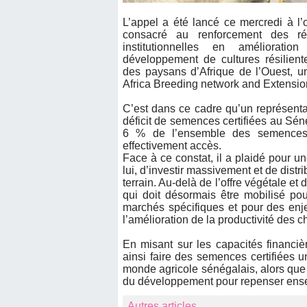
L’appel a été lancé ce mercredi à l
consacré au renforcement des ré
institutionnelles en améliorati
développement de cultures résilien
des paysans d’Afrique de l’Ouest,
Africa Breeding network and Extens
C’est dans ce cadre qu’un représentan
déficit de semences certifiées au Sén
6 % de l’ensemble des semences 
effectivement accès.
Face à ce constat, il a plaidé pour u
lui, d’investir massivement et de distr
terrain. Au-delà de l’offre végétale e
qui doit désormais être mobilisé pou
marchés spécifiques et pour des en
l’amélioration de la productivité des 
En misant sur les capacités financièr
ainsi faire des semences certifiées u
monde agricole sénégalais, alors que 
du développement pour repenser ensemb
Autres articles