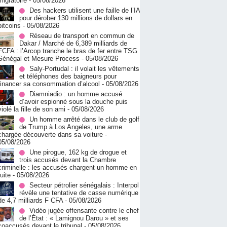
migratoire
- 05/08/2026
Des hackers utilisent une faille de l’IA
pour dérober 130 millions de dollars en
bitcoins
- 05/08/2026
Réseau de transport en commun de
Dakar / Marché de 6,389 milliards de
FCFA : l’Arcop tranche le bras de fer entre TSG
Sénégal et Mesure Process
- 05/08/2026
Saly-Portudal : il volait les vêtements
et téléphones des baigneurs pour
financer sa consommation d’alcool
- 05/08/2026
Diamniadio : un homme accusé
d’avoir espionné sous la douche puis
violé la fille de son ami
- 05/08/2026
Un homme arrêté dans le club de golf
de Trump à Los Angeles, une arme
chargée découverte dans sa voiture
-
05/08/2026
Une pirogue, 162 kg de drogue et
trois accusés devant la Chambre
criminelle : les accusés chargent un homme en
fuite
- 05/08/2026
Secteur pétrolier sénégalais : Interpol
révèle une tentative de casse numérique
de 4,7 milliards F CFA
- 05/08/2026
Vidéo jugée offensante contre le chef
de l’État : « Lamignou Darou » et ses
coaccusés devant le tribunal
- 05/08/2026