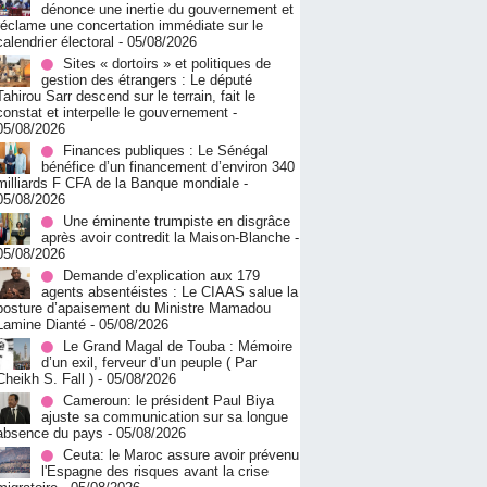
dénonce une inertie du gouvernement et
réclame une concertation immédiate sur le
calendrier électoral
- 05/08/2026
Sites « dortoirs » et politiques de
gestion des étrangers : Le député
Tahirou Sarr descend sur le terrain, fait le
constat et interpelle le gouvernement
-
05/08/2026
Finances publiques : Le Sénégal
bénéfice d’un financement d’environ 340
milliards F CFA de la Banque mondiale
-
05/08/2026
Une éminente trumpiste en disgrâce
après avoir contredit la Maison-Blanche
-
05/08/2026
Demande d’explication aux 179
agents absentéistes : Le CIAAS salue la
posture d’apaisement du Ministre Mamadou
Lamine Dianté
- 05/08/2026
Le Grand Magal de Touba : Mémoire
d’un exil, ferveur d’un peuple ( Par
Cheikh S. Fall )
- 05/08/2026
Cameroun: le président Paul Biya
ajuste sa communication sur sa longue
absence du pays
- 05/08/2026
Ceuta: le Maroc assure avoir prévenu
l'Espagne des risques avant la crise