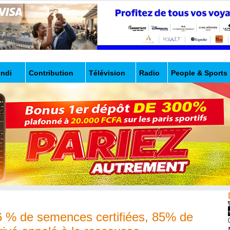
undi
Contribution
Télévision
Radio
People & Sports
 6 % de semences certifiées, 85% de