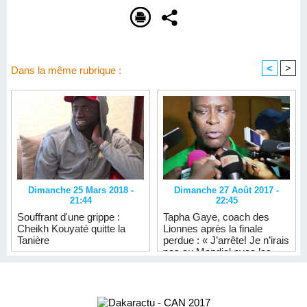
<
>
Dans la même rubrique :
Dimanche 25 Mars 2018 -
Dimanche 27 Août 2017 -
21:44
22:45
Souffrant d'une grippe :
Tapha Gaye, coach des
Cheikh Kouyaté quitte la
Lionnes après la finale
Tanière
perdue : « J’arrête! Je n’irais
pas au Mondial avec les
filles… Le Nigéria était plus
fort »