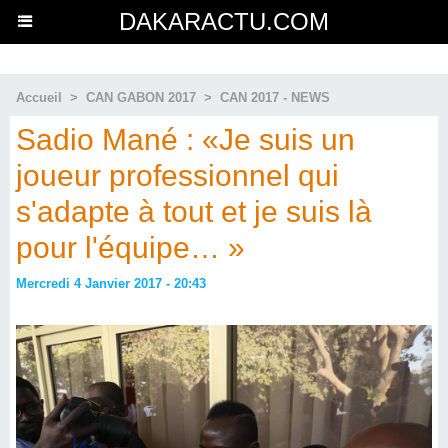
DAKARACTU.COM
Accueil
>
CAN GABON 2017
>
CAN 2017 - NEWS
Sadio Mané : «Je suis un
joueur professionnel qui
s'adapte à tout et je suis là
pour l'équipe… »
Mercredi 4 Janvier 2017 - 20:43