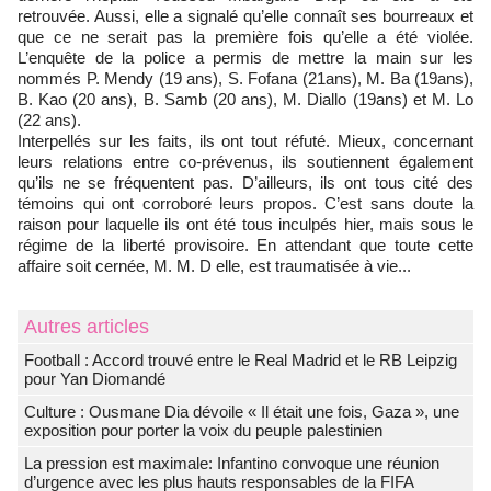
retrouvée. Aussi, elle a signalé qu’elle connaît ses bourreaux et
que ce ne serait pas la première fois qu’elle a été violée.
L’enquête de la police a permis de mettre la main sur les
nommés P. Mendy (19 ans), S. Fofana (21ans), M. Ba (19ans),
B. Kao (20 ans), B. Samb (20 ans), M. Diallo (19ans) et M. Lo
(22 ans).
Interpellés sur les faits, ils ont tout réfuté. Mieux, concernant
leurs relations entre co-prévenus, ils soutiennent également
qu’ils ne se fréquentent pas. D’ailleurs, ils ont tous cité des
témoins qui ont corroboré leurs propos. C’est sans doute la
raison pour laquelle ils ont été tous inculpés hier, mais sous le
régime de la liberté provisoire. En attendant que toute cette
affaire soit cernée, M. M. D elle, est traumatisée à vie...
Autres articles
Football : Accord trouvé entre le Real Madrid et le RB Leipzig
pour Yan Diomandé
Culture : Ousmane Dia dévoile « Il était une fois, Gaza », une
exposition pour porter la voix du peuple palestinien
La pression est maximale: Infantino convoque une réunion
d’urgence avec les plus hauts responsables de la FIFA