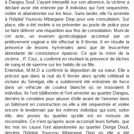
à Dangou Souf. L’ayant interpellé sur son absence, la victime a
déclaré avoir été enlevée par 8 individus qui l’ont sequestrée,
violée et abandonnée sur les lieux. Sans tarder, elle l’a amenée
à l’hôpital Youssou Mbargane Diop pour une consultation. Sur
place, elle a été invitée à se présenter au poste de police pour
se faire délivrer une réquisition aux fins de constatation. Muni de
cet acte, un examen gynécologique accentué par un
prélèvement vaginal a été effectué le 8 février. Il en résulte la
présence de lésions hyménales ainsi que de leucorrhée
abondante de consistance épaisse. Ce que la mère de la
victime , P. Ciss, a confirmé en révélant la présence de tâches
de sang et de sperme sur les habits de sa fille.
Entendue, M.M.D a confirmé la déposition de sa sœur. Elle a
précisé que dans la nuit du 6 février alors qu’elle célébrait la
victoire du Sénégal, elle a subitement été entraînée de force
dans un véhicule de couleur blanche où se trouvaient 8
individus. Ils l’ont bâillonnée et l’ont amenée au quartier Dangou,
derrière le cimetière pour abuser d’elle avant de l’amener dans
un bâtiment en construction où elle a été séquestrée et violée
encore le lendemain par les mêmes individus qui sont, selon
elle, des jeunes du quartier qu’elle est en mesure de
reconnaître. Ce n’est qu’après avoir accompli leurs forfaits, que
les mis en cause l’ont abandonnée au quartier Diorga Diouf,
derrière l’hôpital Youssou Mbargane Diop où elle a été