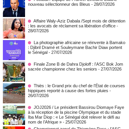
nouveau sélectionneur des Bleus
- 28/07/2026
Affaire Waly-Aziz Dabala /Sept mois de détention
: les avocats de réclament sa libération d’office
-
28/07/2026
La photographie africaine se réinvente à Bamako
: Djibril Dramé et Souleymane Bachir Diaw portent
le Sénégal
- 27/07/2026
Finale Zone B de Dahra Djoloff : l'ASC Bok Jom
sacrée championne chez les seniors
- 27/07/2026
Thiès : le Grand prix du chef de l'État de courses
hippiques reporté à cause des fortes pluies
-
26/07/2026
JOJ2026 / Le président Bassirou Diomaye Faye
à la réception de la piscine Olympique et du stade
Iba Mar Diop : « Le Sénégal doit relever le défi au
nom de l’Afrique »
- 25/07/2026
Championnat zonal de Thiamène Pass : l'ASC