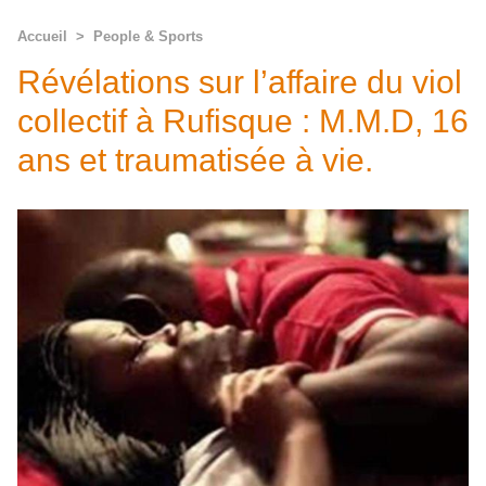
Accueil
>
People & Sports
Révélations sur l’affaire du viol
collectif à Rufisque : M.M.D, 16
ans et traumatisée à vie.