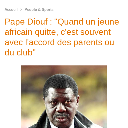
Accueil
>
People & Sports
Pape Diouf : "Quand un jeune
africain quitte, c'est souvent
avec l'accord des parents ou
du club"