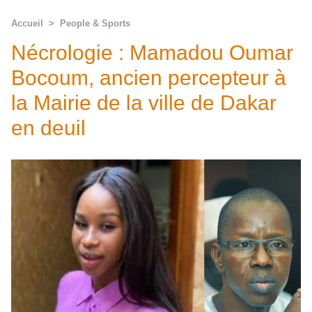
Accueil
>
People & Sports
Nécrologie : Mamadou Oumar
Bocoum, ancien percepteur à
la Mairie de la ville de Dakar
en deuil