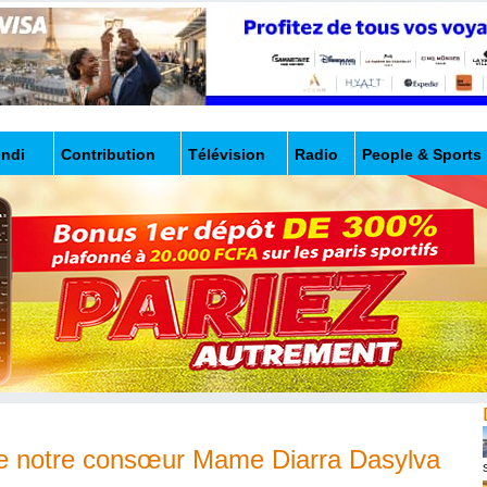
undi
Contribution
Télévision
Radio
People & Sports
 de notre consœur Mame Diarra Dasylva