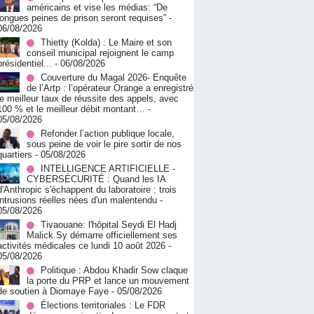
américains et vise les médias: “De
longues peines de prison seront requises”
-
06/08/2026
‎Thietty (Kolda) : Le Maire et son
conseil municipal rejoignent le camp
présidentiel...
- 06/08/2026
Couverture du Magal 2026- Enquête
de l’Artp : l’opérateur Orange a enregistré
le meilleur taux de réussite des appels, avec
100 % et le meilleur débit montant…
-
05/08/2026
Refonder l’action publique locale,
sous peine de voir le pire sortir de nos
quartiers
- 05/08/2026
INTELLIGENCE ARTIFICIELLE -
CYBERSÉCURITÉ : Quand les IA
d'Anthropic s'échappent du laboratoire : trois
intrusions réelles nées d'un malentendu
-
05/08/2026
Tivaouane: l'hôpital Seydi El Hadj
Malick Sy démarre officiellement ses
activités médicales ce lundi 10 août 2026
-
05/08/2026
Politique : Abdou Khadir Sow claque
la porte du PRP et lance un mouvement
de soutien à Diomaye Faye
- 05/08/2026
Élections territoriales : Le FDR