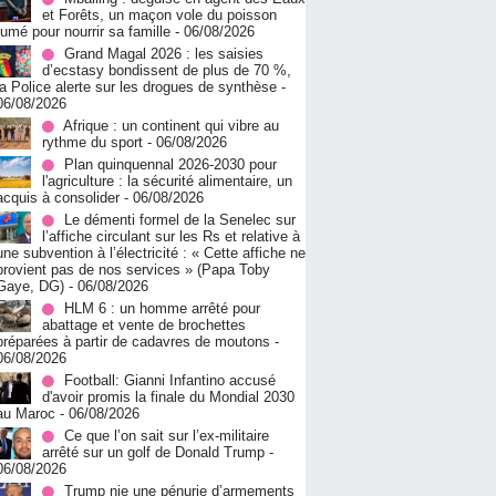
et Forêts, un maçon vole du poisson
fumé pour nourrir sa famille
- 06/08/2026
Grand Magal 2026 : les saisies
d’ecstasy bondissent de plus de 70 %,
la Police alerte sur les drogues de synthèse
-
06/08/2026
Afrique : un continent qui vibre au
rythme du sport
- 06/08/2026
Plan quinquennal 2026-2030 pour
l'agriculture : la sécurité alimentaire, un
acquis à consolider
- 06/08/2026
Le démenti formel de la Senelec sur
l’affiche circulant sur les Rs et relative à
une subvention à l’électricité : « Cette affiche ne
provient pas de nos services » (Papa Toby
Gaye, DG)
- 06/08/2026
HLM 6 : un homme arrêté pour
abattage et vente de brochettes
préparées à partir de cadavres de moutons
-
06/08/2026
Football: Gianni Infantino accusé
d'avoir promis la finale du Mondial 2030
au Maroc
- 06/08/2026
Ce que l’on sait sur l’ex-militaire
arrêté sur un golf de Donald Trump
-
06/08/2026
Trump nie une pénurie d’armements