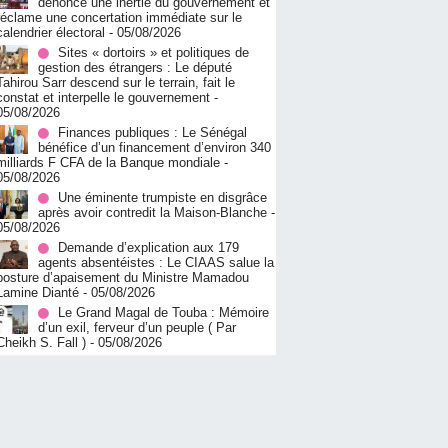
dénonce une inertie du gouvernement et
réclame une concertation immédiate sur le
calendrier électoral
- 05/08/2026
Sites « dortoirs » et politiques de
gestion des étrangers : Le député
Tahirou Sarr descend sur le terrain, fait le
constat et interpelle le gouvernement
-
05/08/2026
Finances publiques : Le Sénégal
bénéfice d’un financement d’environ 340
milliards F CFA de la Banque mondiale
-
05/08/2026
Une éminente trumpiste en disgrâce
après avoir contredit la Maison-Blanche
-
05/08/2026
Demande d’explication aux 179
agents absentéistes : Le CIAAS salue la
posture d’apaisement du Ministre Mamadou
Lamine Dianté
- 05/08/2026
Le Grand Magal de Touba : Mémoire
d’un exil, ferveur d’un peuple ( Par
Cheikh S. Fall )
- 05/08/2026