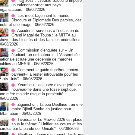
Hajj 2027 : L’Arabie Saoudite impose
un calendrier strict aux pays
organisateurs
- 06/08/2026
Les mots façonnent le monde :
Discours et Diplomatie Des paroles, des
mots et une image
- 06/08/2026
Accidents survenus à l’occasion du
Grand Magal de Touba : le MITTA au
chevet des blessés et des familles endeuillées
-
06/08/2026
Commission d’enquête sur « Un
étudiant, un ordinateur » : L’Assemblée
nationale scrute une décennie de marchés
publics au MESRI
- 06/08/2026
Comment le guide suprême iranien
parvient-il à rester introuvable pour les
États-Unis?
- 06/08/2026
Yeumbeul : accusée d’avoir jeté son
nouveau-né dans une fosse septique,
une mère malade risque la perpétuité
-
06/08/2026
Ziguinchor : Taïbou Diédhiou traîne le
maire Djibril Sonko en justice pour
diffamation
- 06/08/2026
Tivaouane: Le Mawlid 2026 est placé
sous le thème: " Unifier les cœurs et les
paroles par la parole de l'Unicité"
- 06/08/2026
Mballing : déguisé en agent des Eaux