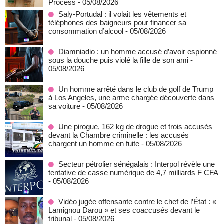
Process
- 05/08/2026
Saly-Portudal : il volait les vêtements et
téléphones des baigneurs pour financer sa
consommation d’alcool
- 05/08/2026
Diamniadio : un homme accusé d’avoir espionné
sous la douche puis violé la fille de son ami
-
05/08/2026
Un homme arrêté dans le club de golf de Trump
à Los Angeles, une arme chargée découverte dans
sa voiture
- 05/08/2026
Une pirogue, 162 kg de drogue et trois accusés
devant la Chambre criminelle : les accusés
chargent un homme en fuite
- 05/08/2026
Secteur pétrolier sénégalais : Interpol révèle une
tentative de casse numérique de 4,7 milliards F CFA
- 05/08/2026
Vidéo jugée offensante contre le chef de l’État : «
Lamignou Darou » et ses coaccusés devant le
tribunal
- 05/08/2026