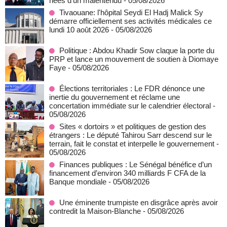
nées d'un malentendu
- 05/08/2026
Tivaouane: l'hôpital Seydi El Hadj Malick Sy
démarre officiellement ses activités médicales ce
lundi 10 août 2026
- 05/08/2026
Politique : Abdou Khadir Sow claque la porte du
PRP et lance un mouvement de soutien à Diomaye
Faye
- 05/08/2026
Élections territoriales : Le FDR dénonce une
inertie du gouvernement et réclame une
concertation immédiate sur le calendrier électoral
-
05/08/2026
Sites « dortoirs » et politiques de gestion des
étrangers : Le député Tahirou Sarr descend sur le
terrain, fait le constat et interpelle le gouvernement
-
05/08/2026
Finances publiques : Le Sénégal bénéfice d’un
financement d’environ 340 milliards F CFA de la
Banque mondiale
- 05/08/2026
Une éminente trumpiste en disgrâce après avoir
contredit la Maison-Blanche
- 05/08/2026