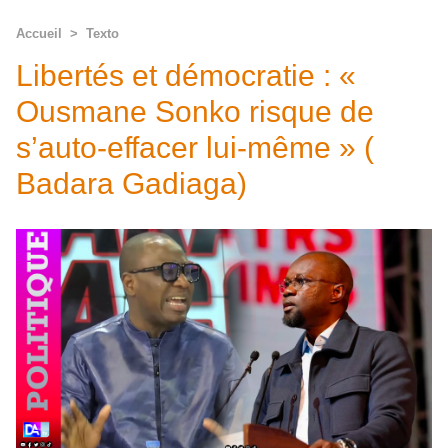
Accueil
>
Texto
Libertés et démocratie : «
Ousmane Sonko risque de
s’auto-effacer lui-même » (
Badara Gadiaga)