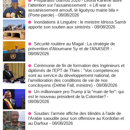
Préparatifs Gamou 2026 - Léona Kanène attire
l’attention sur l’assainissement : « Lifi war si
assainissement amoufi, té liguéyou mairie bila »
(Porte-parole)
- 08/08/2026
Inondations à Linguère : le ministre Idrissa Samb
apporte son soutien aux sinistrés
- 08/08/2026
Sécurité routière au Magal : La stratégie de
prévention d’Atoumane Sy et de l’ANASER
-
08/08/2026
Cérémonie de fin de formation des Ingénieurs et
diplômés de l'EPT de Thiès : "Vos compétences
sont au service du développement national, de
l'amélioration des conditions de vie de nos
concitoyens (Déthié Fall, ministre)
- 08/08/2026
Un millionnaire pro-Trump à la “main de fer”: qui
est le nouveau président de la Colombie?
-
08/08/2026
Soudan: l’armée affiche des blindés à l’aide de
l’Arabie saoudite pour son offensive au Kordofan et
au Darfour
- 08/08/2026