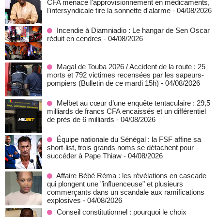
CFA menace l'approvisionnement en médicaments,
l'intersyndicale tire la sonnette d'alarme
- 04/08/2026
Incendie à Diamniadio : Le hangar de Sen Oscar
réduit en cendres
- 04/08/2026
Magal de Touba 2026 / Accident de la route : 25
morts et 792 victimes recensées par les sapeurs-
pompiers (Bulletin de ce mardi 15h)
- 04/08/2026
Melbet au cœur d’une enquête tentaculaire : 29,5
milliards de francs CFA encaissés et un différentiel
de près de 6 milliards
- 04/08/2026
Équipe nationale du Sénégal : la FSF affine sa
short-list, trois grands noms se détachent pour
succéder à Pape Thiaw
- 04/08/2026
Affaire Bébé Réma : les révélations en cascade
qui plongent une "influenceuse" et plusieurs
commerçants dans un scandale aux ramifications
explosives
- 04/08/2026
Conseil constitutionnel : pourquoi le choix