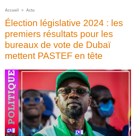
Accueil
>
Actu
Élection législative 2024 : les
premiers résultats pour les
bureaux de vote de Dubaï
mettent PASTEF en tête