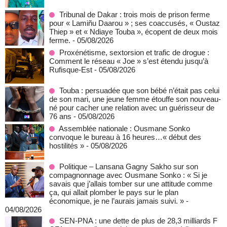
Tribunal de Dakar : trois mois de prison ferme
pour « Lamiñu Daarou » ; ses coaccusés, « Oustaz
Thiep » et « Ndiaye Touba », écopent de deux mois
ferme.
- 05/08/2026
Proxénétisme, sextorsion et trafic de drogue :
Comment le réseau « Joe » s’est étendu jusqu’à
Rufisque-Est
- 05/08/2026
Touba : persuadée que son bébé n’était pas celui
de son mari, une jeune femme étouffe son nouveau-
né pour cacher une relation avec un guérisseur de
76 ans
- 05/08/2026
Assemblée nationale : Ousmane Sonko
convoque le bureau à 16 heures…« début des
hostilités »
- 05/08/2026
Politique – Lansana Gagny Sakho sur son
compagnonnage avec Ousmane Sonko : « Si je
savais que j’allais tomber sur une attitude comme
ça, qui allait plomber le pays sur le plan
économique, je ne l’aurais jamais suivi. »
-
04/08/2026
SEN-PNA : une dette de plus de 28,3 milliards F