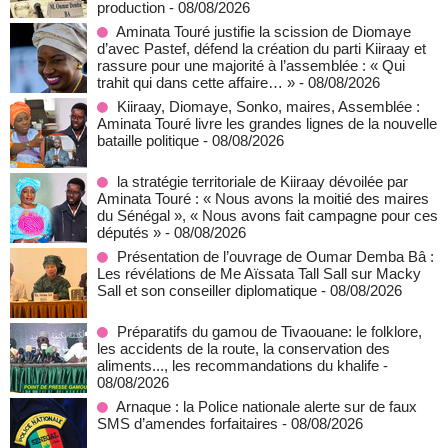
production
- 08/08/2026
Aminata Touré justifie la scission de Diomaye
d’avec Pastef, défend la création du parti Kiiraay et
rassure pour une majorité à l’assemblée : « Qui
trahit qui dans cette affaire… »
- 08/08/2026
Kiiraay, Diomaye, Sonko, maires, Assemblée :
Aminata Touré livre les grandes lignes de la nouvelle
bataille politique
- 08/08/2026
la stratégie territoriale de Kiiraay dévoilée par
Aminata Touré : « Nous avons la moitié des maires
du Sénégal », « Nous avons fait campagne pour ces
députés »
- 08/08/2026
Présentation de l’ouvrage de Oumar Demba Bâ :
Les révélations de Me Aïssata Tall Sall sur Macky
Sall et son conseiller diplomatique
- 08/08/2026
Préparatifs du gamou de Tivaouane: le folklore,
les accidents de la route, la conservation des
aliments..., les recommandations du khalife
-
08/08/2026
Arnaque : la Police nationale alerte sur de faux
SMS d’amendes forfaitaires
- 08/08/2026