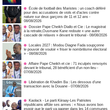
École de football des Maristes : un coach déféré
pour des accusations de viols et d’actes contre
nature sur deux garçons de 11 et 12 ans
-
08/08/2026
Dossier Pape Cheikh Diallo et Cie : Le magistrat
à la retraite,Ousmane Kane redoute « une autre
cascade de relaxes » devant le tribunal
- 08/08/2026
Locales 2027 : Modou Diagne Fada soupçonne
le pouvoir de vouloir « friser le nombrilisme électoral
»
- 08/08/2026
Affaire Pape Cheikh et cie : 71 inculpés renvoyés
devant le tribunal, 28 bénéficient d’un non-lieu
-
07/08/2026
Libération de Khadim Ba : Les dessous d’une
transaction avec la Douane
- 07/08/2026
Kaolack - Le parti Kiiraay-Les Patriotes
républicains affûte ses armes : « Nous avons bon
espoir que le parti va gagner dans les 14 communes