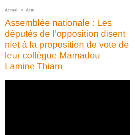
Accueil
>
Actu
Assemblée nationale : Les
députés de l’opposition disent
niet à la proposition de vote de
leur collègue Mamadou
Lamine Thiam