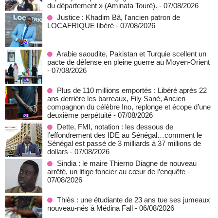
du département » (Aminata Touré).
- 07/08/2026
Justice : Khadim Bâ, l'ancien patron de
LOCAFRIQUE libéré
- 07/08/2026
Arabie saoudite, Pakistan et Turquie scellent un
pacte de défense en pleine guerre au Moyen-Orient
- 07/08/2026
Plus de 110 millions emportés : Libéré après 22
ans derrière les barreaux, Fily Sané, Ancien
compagnon du célèbre Ino, replonge et écope d’une
deuxième perpétuité
- 07/08/2026
Dette, FMI, notation : les dessous de
l’effondrement des IDE au Sénégal…comment le
Sénégal est passé de 3 milliards à 37 millions de
dollars
- 07/08/2026
Sindia : le maire Thierno Diagne de nouveau
arrêté, un litige foncier au cœur de l’enquête
-
07/08/2026
Thiès : une étudiante de 23 ans tue ses jumeaux
nouveau-nés à Médina Fall
- 06/08/2026