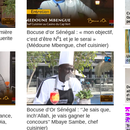
Cu
Ga
pe
emière
Bocuse d’or Sénégal : « mon objectif,
uerite
c’est d’être N⁰1 et je le serai »
(Médoune Mbengue, chef cuisinier)
Un
co
D
ab
d
D
Bocuse d’Or Sénégal : ‘’Je sais que,
rance,
inch’Allah, je vais gagner le
ia,
concours’’ Mbaye Sambe, chef
Tr
cuisinier)