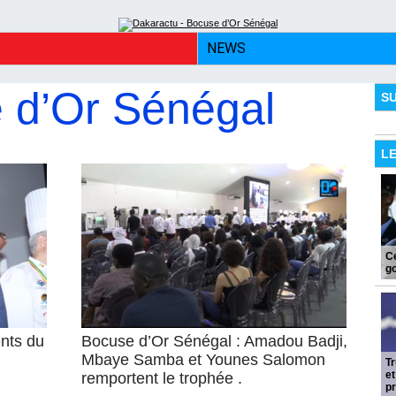
NEWS
 d’Or Sénégal
S
L
Ce
go
nts du
Bocuse d’Or Sénégal : Amadou Badji,
Mbaye Samba et Younes Salomon
T
et
remportent le trophée .
pr