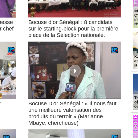
I
C
s'
messe
Bocuse d’or Sénégal : 8 candidats
ré
r chef
sur le starting-block pour la première
place de la Sélection nationale.
K
ap
la
Ti
dé
:
Bocuse D'or Sénégal : « Il nous faut
ce
une meilleure valorisation des
produits du terroir » (Marianne
Mbaye, chercheuse)