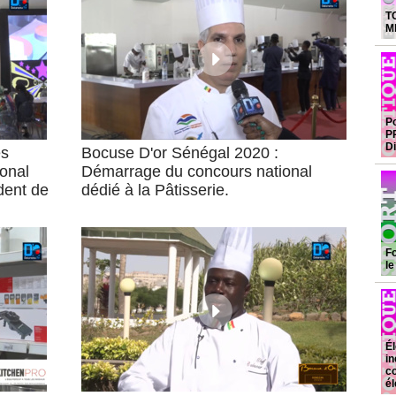
T
Mb
Po
P
D
es
Bocuse D'or Sénégal 2020 :
onal
Démarrage du concours national
dent de
dédié à la Pâtisserie.
Fo
l
Él
in
co
él