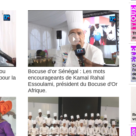
‎T
mu
Co
l’
ou
Bocuse d’or Sénégal : Les mots
de
pour la
encourageants de Kamal Rahal
m
Essoulami, président du Bocuse d'Or
Afrique.
Re
vo