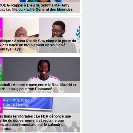
OUBA- Rappel à Dieu de Sokhna Ma- Amy
acké, fille du khalife Général des Mourides
litique : Abdou Khadir Sow claque la porte du
RP et lance un mouvement de soutien à
iomaye Faye
otball : Accord trouvé entre le Real Madrid et
e RB Leipzig pour Yan Diomandé
ections territoriales : Le FDR dénonce une
ertie du gouvernement et réclame une
ncertation immédiate sur le calendrier
ectoral