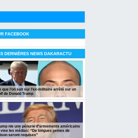
UR FACEBOOK
ES DERNIÈRES NEWS DAKARACTU
 que l’on sait sur l’ex-militaire arrêté sur un
lf de Donald Trump
rump nie une pénurie d’armements américains
 vise les médias: “De longues peines de
ison seront requises”