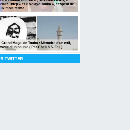
ur « Lamiñu Daarou » ; ses coaccusés, «
staz Thiep » et « Ndiaye Touba », écopent de
eux mois ferme.
 Grand Magal de Touba : Mémoire d’un exil,
rveur d’un peuple ( Par Cheikh S. Fall )
UR TWITTER