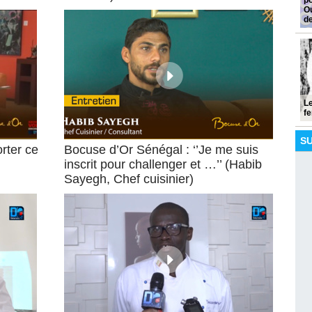
po
Ou
d
Le
fe
S
rter ce
Bocuse d’Or Sénégal : ‘’Je me suis
inscrit pour challenger et …’’ (Habib
Sayegh, Chef cuisinier)