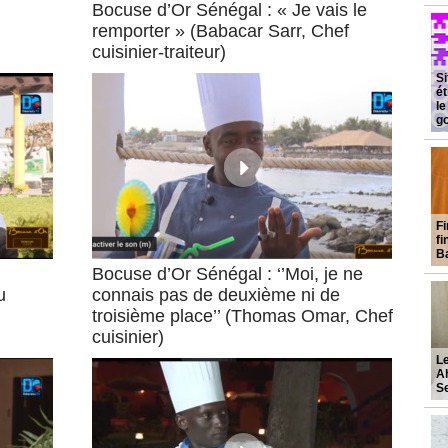
Bocuse d’Or Sénégal : « Je vais le
remporter » (Babacar Sarr, Chef
cuisinier-traiteur)
Si
ét
le
g
Fi
fi
B
Bocuse d’Or Sénégal : ‘’Moi, je ne
u
connais pas de deuxième ni de
troisième place’’ (Thomas Omar, Chef
cuisinier)
L
Ah
Se