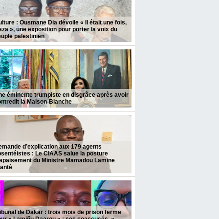
lture : Ousmane Dia dévoile « Il était une fois,
za », une exposition pour porter la voix du
uple palestinien
e éminente trumpiste en disgrâce après avoir
ntredit la Maison-Blanche
emande d’explication aux 179 agents
sentéistes : Le CIAAS salue la posture
’apaisement du Ministre Mamadou Lamine
ianté
ibunal de Dakar : trois mois de prison ferme