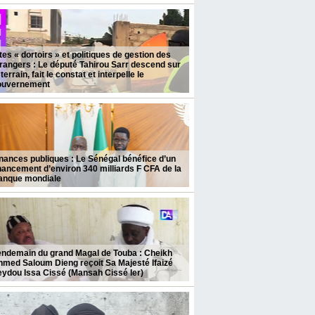
tes « dortoirs » et politiques de gestion des
rangers : Le député Tahirou Sarr descend sur
 terrain, fait le constat et interpelle le
ouvernement
nances publiques : Le Sénégal bénéfice d’un
nancement d’environ 340 milliards F CFA de la
anque mondiale
endemain du grand Magal de Touba : Cheikh
med Saloum Dieng reçoit Sa Majesté Ifaizé
ydou Issa Cissé (Mansah Cissé Ier)