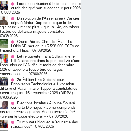
Lors d’une réunion à huis clos, Trump
aurait désigné son successeur pour 2028
- 07/08/2026
Dissolution de l’Assemblée / L’ancien
député Matar Diop estime que la 15e
législature « mérite plus » que la 14e, en raison
d’actes de défiance majeurs constatés.
-
07/08/2026
Grand Prix du Chef de l’État : La
LONASE met en jeu 5 598 000 FCFA ce
dimanche à Thiès
- 07/08/2026
Lettre ouverte: Talla Sylla invite le
PR à s'inscrire dans la perspective d’une
dissolution de l’AN dès le mois de décembre
2026 et appelle à l'ouverture de larges
concertations...
- 07/08/2026
2e Édition Prix Spécial pour
l'innovation Technologique à vocation
Militaire et Paramilitaire: l'appel à candidatures
ouvert jusqu'au 15 septembre 2026 (DIRPA)
-
07/08/2026
Élections locales / Alioune Souaré
conforte Diomaye: « Je ne comprends
pas toute cette agitation. Aucun texte n’a été
violé sur le Code électoral »
- 07/08/2026
Trump veut bloquer le “tourisme des
naissances”
- 07/08/2026