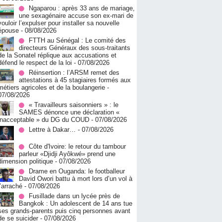
Ngaparou : après 33 ans de mariage,
une sexagénaire accuse son ex-mari de
vouloir l’expulser pour installer sa nouvelle
épouse
- 08/08/2026
FTTH au Sénégal : Le comité des
directeurs Généraux des sous-traitants
de la Sonatel réplique aux accusations et
défend le respect de la loi
- 07/08/2026
Réinsertion : l’ARSM remet des
attestations à 45 stagiaires formés aux
métiers agricoles et de la boulangerie
-
07/08/2026
« Travailleurs saisonniers » : le
SAMES dénonce une déclaration «
inacceptable » du DG du COUD
- 07/08/2026
Lettre à Dakar…
- 07/08/2026
Côte d'Ivoire: le retour du tambour
parleur «Djidji Ayôkwé» prend une
dimension politique
- 07/08/2026
Drame en Ouganda: le footballeur
David Owori battu à mort lors d’un vol à
l’arraché
- 07/08/2026
Fusillade dans un lycée près de
Bangkok : Un adolescent de 14 ans tue
ses grands-parents puis cinq personnes avant
de se suicider
- 07/08/2026