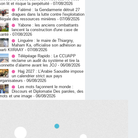
son lit et risque la perpétuité
- 07/08/2026
Falémé : la Gendarmerie détruit 27
dragues dans la lutte contre l'exploitation
illégale des ressources minières
- 07/08/2026
Yabone : les anciens combattants
lancent la construction d'une case de
santé
- 07/08/2026
Linguère : le maire de Thiargny,
Maham Ka, officialise son adhésion au
parti KIIRAAY
- 07/08/2026
Télépéage Rapido : Le CCUAPP
réclame un audit du système et tire la
sonnette d’alarme avant les JOJ
- 06/08/2026
Hajj 2027 : L’Arabie Saoudite impose
un calendrier strict aux pays
organisateurs
- 06/08/2026
Les mots façonnent le monde :
Discours et Diplomatie Des paroles, des
mots et une image
- 06/08/2026