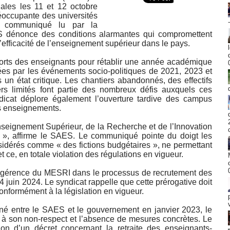
ales les 11 et 12 octobre
réoccupante des universités
n communiqué lu par la
dénonce des conditions alarmantes qui compromettent
’efficacité de l’enseignement supérieur dans le pays.
orts des enseignants pour rétablir une année académique
ées par les événements socio-politiques de 2021, 2023 et
un état critique. Les chantiers abandonnés, des effectifs
rs limités font partie des nombreux défis auxquels ces
yndicat déplore également l’ouverture tardive des campus
des enseignements.
seignement Supérieur, de la Recherche et de l’Innovation
e », affirme le SAES. Le communiqué pointe du doigt les
sidérés comme « des fictions budgétaires », ne permettant
t ce, en totale violation des régulations en vigueur.
’ingérence du MESRI dans le processus de recrutement des
 4 juin 2024. Le syndicat rappelle que cette prérogative doit
nformément à la législation en vigueur.
gné entre le SAES et le gouvernement en janvier 2023, le
 à son non-respect et l’absence de mesures concrètes. Le
n d’un décret concernant la retraite des enseignants-