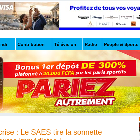
undi
Contribution
Télévision
Radio
People & Sports
crise : Le SAES tire la sonnette