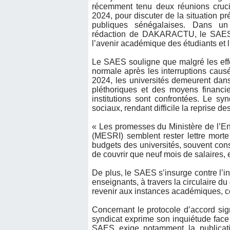
récemment tenu deux réunions cruci
2024, pour discuter de la situation p
publiques sénégalaises. Dans u
rédaction de DAKARACTU, le SAES 
l’avenir académique des étudiants et l
Le SAES souligne que malgré les eff
normale après les interruptions caus
2024, les universités demeurent dans 
pléthoriques et des moyens financie
institutions sont confrontées. Le s
sociaux, rendant difficile la reprise 
« Les promesses du Ministère de l’En
(MESRI) semblent rester lettre mort
budgets des universités, souvent con
de couvrir que neuf mois de salaires, e
De plus, le SAES s’insurge contre l
enseignants, à travers la circulaire du
revenir aux instances académiques, co
Concernant le protocole d’accord si
syndicat exprime son inquiétude face
SAES exige notamment la publicatio