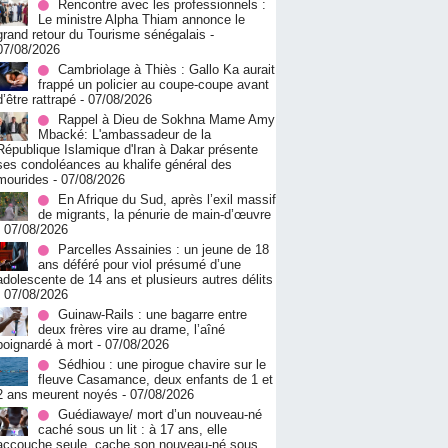
Rencontre avec les professionnels :
Le ministre Alpha Thiam annonce le
grand retour du Tourisme sénégalais
-
07/08/2026
Cambriolage à Thiès : Gallo Ka aurait
frappé un policier au coupe-coupe avant
d’être rattrapé
- 07/08/2026
Rappel à Dieu de Sokhna Mame Amy
Mbacké: L'ambassadeur de la
République Islamique d'Iran à Dakar présente
ses condoléances au khalife général des
mourides
- 07/08/2026
En Afrique du Sud, après l’exil massif
de migrants, la pénurie de main-d’œuvre
- 07/08/2026
Parcelles Assainies : un jeune de 18
ans déféré pour viol présumé d’une
adolescente de 14 ans et plusieurs autres délits
- 07/08/2026
Guinaw-Rails : une bagarre entre
deux frères vire au drame, l’aîné
poignardé à mort
- 07/08/2026
Sédhiou : une pirogue chavire sur le
fleuve Casamance, deux enfants de 1 et
2 ans meurent noyés
- 07/08/2026
Guédiawaye/ mort d’un nouveau-né
caché sous un lit : à 17 ans, elle
accouche seule, cache son nouveau-né sous