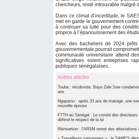
chercheurs, resté introuvable malgré d
Dans ce climat d’incertitude, le SA
met en garde le gouvernement contre 
à continuer sa lutte pour des condi
propice à l’épanouissement des étudi
Avec des bacheliers de 2024 prêts à
gouvernementale pourrait compromettre
communauté universitaire attend des
significatives soient entreprises r
publiques sénégalaises.
Autres articles
Touba : récidiviste, Baye Zale Sow condamné
ans
Ngaparou : après 33 ans de mariage, une sexa
nouvelle épouse
FTTH au Sénégal : Le comité des directeurs 
défend le respect de la loi
Réinsertion : l’ARSM remet des attestations à
« Travailleurs saisonniers » : le SAMES dé