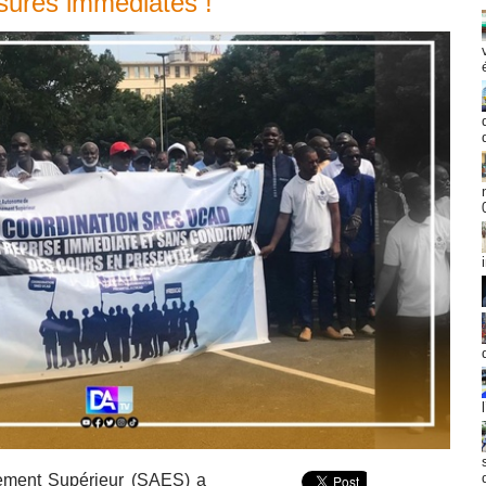
sures immédiates !
ement Supérieur (SAES) a