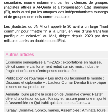
sécuritaire, nourrie notamment par les violences de groupes
jihadistes affiliés à Al-Qaïda et à l'organisation État islamique
(EI), mais aussi par les attaques des indépendantistes touaregs
et de groupes criminels communautaires.
Les jihadistes du JNIM ont appelé le 30 avril à un large "front
commun" pour "mettre fin à la junte", en vue d'"une transition
pacifique et inclusive" au Mali, dirigée depuis 2020 par des
militaires après un double coup d'État.
Autres articles
Économie sénégalaise à mi-2026 : exportations en hausse,
déficit commercial fortement réduit sur six mois, industrie
fragile et créations d’entreprises contrastées
Publication de l’ouvrage « Les mots qui façonnent le monde :
Discours et diplomatie » : L’auteur Oumar Demba Bâ explique
le sens de sa production
Aminata Touré justifie la scission de Diomaye d’avec Pastef,
défend la création du parti Kiiraay et rassure pour une majorité
à l’assemblée : « Qui trahit qui dans cette affaire… »
Kiiraay, Diomaye, Sonko, maires, Assemblée : Aminata Touré