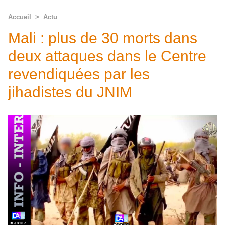
Accueil
>
Actu
Mali : plus de 30 morts dans
deux attaques dans le Centre
revendiquées par les
jihadistes du JNIM