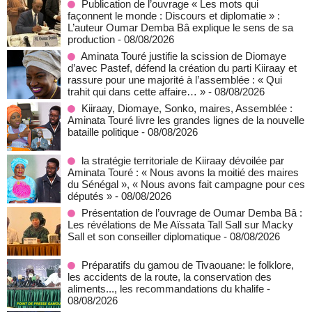
Publication de l’ouvrage « Les mots qui
façonnent le monde : Discours et diplomatie » :
L’auteur Oumar Demba Bâ explique le sens de sa
production
- 08/08/2026
Aminata Touré justifie la scission de Diomaye
d’avec Pastef, défend la création du parti Kiiraay et
rassure pour une majorité à l’assemblée : « Qui
trahit qui dans cette affaire… »
- 08/08/2026
Kiiraay, Diomaye, Sonko, maires, Assemblée :
Aminata Touré livre les grandes lignes de la nouvelle
bataille politique
- 08/08/2026
la stratégie territoriale de Kiiraay dévoilée par
Aminata Touré : « Nous avons la moitié des maires
du Sénégal », « Nous avons fait campagne pour ces
députés »
- 08/08/2026
Présentation de l’ouvrage de Oumar Demba Bâ :
Les révélations de Me Aïssata Tall Sall sur Macky
Sall et son conseiller diplomatique
- 08/08/2026
Préparatifs du gamou de Tivaouane: le folklore,
les accidents de la route, la conservation des
aliments..., les recommandations du khalife
-
08/08/2026