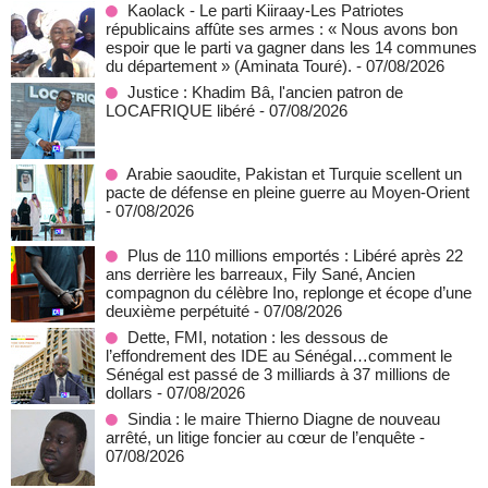
Kaolack - Le parti Kiiraay-Les Patriotes
républicains affûte ses armes : « Nous avons bon
espoir que le parti va gagner dans les 14 communes
du département » (Aminata Touré).
- 07/08/2026
Justice : Khadim Bâ, l'ancien patron de
LOCAFRIQUE libéré
- 07/08/2026
Arabie saoudite, Pakistan et Turquie scellent un
pacte de défense en pleine guerre au Moyen-Orient
- 07/08/2026
Plus de 110 millions emportés : Libéré après 22
ans derrière les barreaux, Fily Sané, Ancien
compagnon du célèbre Ino, replonge et écope d’une
deuxième perpétuité
- 07/08/2026
Dette, FMI, notation : les dessous de
l’effondrement des IDE au Sénégal…comment le
Sénégal est passé de 3 milliards à 37 millions de
dollars
- 07/08/2026
Sindia : le maire Thierno Diagne de nouveau
arrêté, un litige foncier au cœur de l’enquête
-
07/08/2026