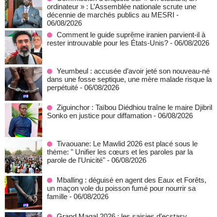
ordinateur » : L’Assemblée nationale scrute une
décennie de marchés publics au MESRI
-
06/08/2026
Comment le guide suprême iranien parvient-il à
rester introuvable pour les États-Unis?
- 06/08/2026
Yeumbeul : accusée d’avoir jeté son nouveau-né
dans une fosse septique, une mère malade risque la
perpétuité
- 06/08/2026
Ziguinchor : Taïbou Diédhiou traîne le maire Djibril
Sonko en justice pour diffamation
- 06/08/2026
Tivaouane: Le Mawlid 2026 est placé sous le
thème: " Unifier les cœurs et les paroles par la
parole de l'Unicité"
- 06/08/2026
Mballing : déguisé en agent des Eaux et Forêts,
un maçon vole du poisson fumé pour nourrir sa
famille
- 06/08/2026
Grand Magal 2026 : les saisies d’ecstasy