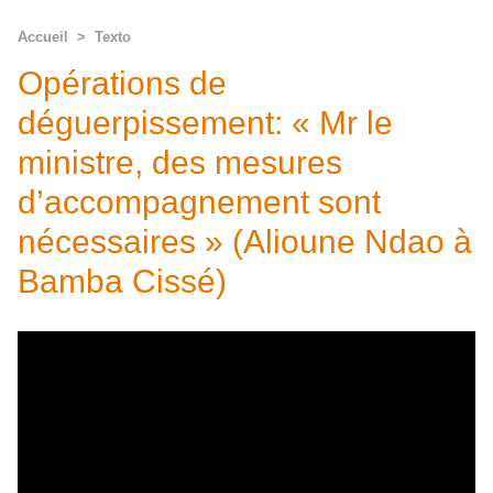
Accueil
>
Texto
Opérations de
déguerpissement: « Mr le
ministre, des mesures
d’accompagnement sont
nécessaires » (Alioune Ndao à
Bamba Cissé)