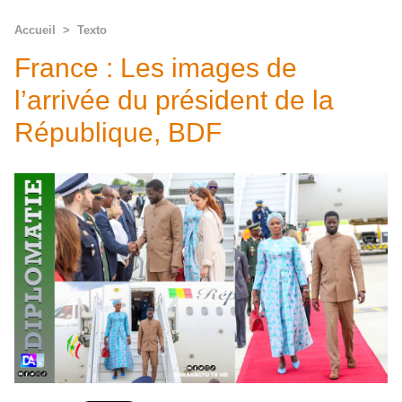
Accueil
>
Texto
France : Les images de
l’arrivée du président de la
République, BDF