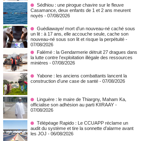
Sédhiou : une pirogue chavire sur le fleuve
Casamance, deux enfants de 1 et 2 ans meurent
noyés
- 07/08/2026
Guédiawaye/ mort d’un nouveau-né caché sous
un lit : à 17 ans, elle accouche seule, cache son
nouveau-né sous son lit et risque la perpétuité
-
07/08/2026
Falémé : la Gendarmerie détruit 27 dragues dans
la lutte contre l'exploitation illégale des ressources
minières
- 07/08/2026
Yabone : les anciens combattants lancent la
construction d'une case de santé
- 07/08/2026
Linguère : le maire de Thiargny, Maham Ka,
officialise son adhésion au parti KIIRAAY
-
07/08/2026
Télépéage Rapido : Le CCUAPP réclame un
audit du système et tire la sonnette d’alarme avant
les JOJ
- 06/08/2026