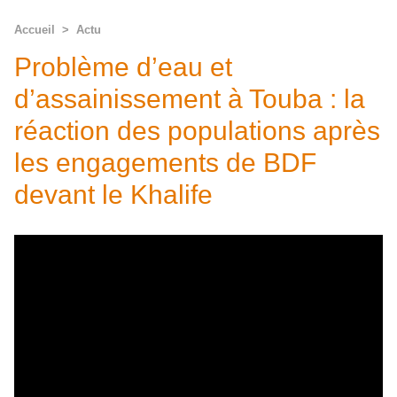
Accueil
>
Actu
Problème d’eau et
d’assainissement à Touba : la
réaction des populations après
les engagements de BDF
devant le Khalife