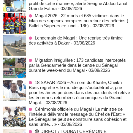
profit de cette manne », alerte Serigne Abdou Lahat
Gaïndé Fatma
- 03/08/2026
Magal 2026 : 22 morts et 685 victimes dans le
bilan des sapeurs-pompiers au retour des pèlerins (
Bulletin Sapeurs ce lundi - 18h)
- 03/08/2026
Lendemain de Magal : Une reprise très timide
des activités à Dakar
- 03/08/2026
Migration irrégulière : 173 candidats interceptés
par la Gendarmerie dans le centre du Sénégal
durant le week-end du Magal
- 03/08/2026
18 SAFAR 2026 – Au nom du Khalife, Cheikh
Bass regrette « le monde qui s’autodétruit », prie
pour les âmes perdues dans des accidents et relève
les énormes retombées économiques du Grand
Magal.
- 03/08/2026
Cérémonie officielle du Magal / Le ministre de
l’Intérieur délivrant le message du Chef de l’Etat: «
Le Sénégal ne peut se construire sans cohésion et
sans unité… »
- 03/08/2026
🔴 DIRECT / TOUBA | CÉRÉMONIE