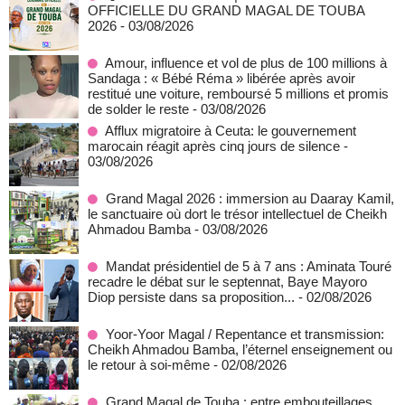
OFFICIELLE DU GRAND MAGAL DE TOUBA
2026
- 03/08/2026
Amour, influence et vol de plus de 100 millions à
Sandaga : « Bébé Réma » libérée après avoir
restitué une voiture, remboursé 5 millions et promis
de solder le reste
- 03/08/2026
Afflux migratoire à Ceuta: le gouvernement
marocain réagit après cinq jours de silence
-
03/08/2026
Grand Magal 2026 : immersion au Daaray Kamil,
le sanctuaire où dort le trésor intellectuel de Cheikh
Ahmadou Bamba
- 03/08/2026
Mandat présidentiel de 5 à 7 ans : Aminata Touré
recadre le débat sur le septennat, Baye Mayoro
Diop persiste dans sa proposition...
- 02/08/2026
Yoor-Yoor Magal / Repentance et transmission:
Cheikh Ahmadou Bamba, l’éternel enseignement ou
le retour à soi-même
- 02/08/2026
Grand Magal de Touba : entre embouteillages