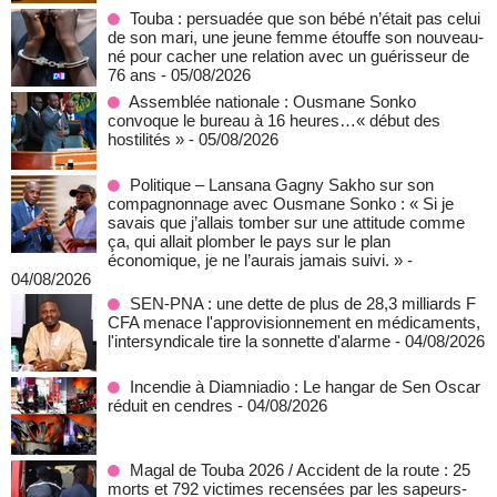
Touba : persuadée que son bébé n’était pas celui
de son mari, une jeune femme étouffe son nouveau-
né pour cacher une relation avec un guérisseur de
76 ans
- 05/08/2026
Assemblée nationale : Ousmane Sonko
convoque le bureau à 16 heures…« début des
hostilités »
- 05/08/2026
Politique – Lansana Gagny Sakho sur son
compagnonnage avec Ousmane Sonko : « Si je
savais que j’allais tomber sur une attitude comme
ça, qui allait plomber le pays sur le plan
économique, je ne l’aurais jamais suivi. »
-
04/08/2026
SEN-PNA : une dette de plus de 28,3 milliards F
CFA menace l'approvisionnement en médicaments,
l'intersyndicale tire la sonnette d'alarme
- 04/08/2026
Incendie à Diamniadio : Le hangar de Sen Oscar
réduit en cendres
- 04/08/2026
Magal de Touba 2026 / Accident de la route : 25
morts et 792 victimes recensées par les sapeurs-