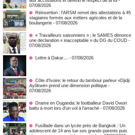
aux accusations et défend le respect de la loi
-
07/08/2026
Réinsertion : l’ARSM remet des attestations à 45
stagiaires formés aux métiers agricoles et de la
boulangerie
- 07/08/2026
« Travailleurs saisonniers » : le SAMES dénonce
une déclaration « inacceptable » du DG du COUD
-
07/08/2026
Lettre à Dakar…
- 07/08/2026
Côte d'Ivoire: le retour du tambour parleur «Djidji
Ayôkwé» prend une dimension politique
-
07/08/2026
Drame en Ouganda: le footballeur David Owori
battu à mort lors d’un vol à l’arraché
- 07/08/2026
Fusillade dans un lycée près de Bangkok : Un
adolescent de 14 ans tue ses grands-parents puis