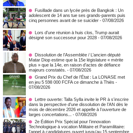
Fusillade dans un lycée près de Bangkok : Un
adolescent de 14 ans tue ses grands-parents puis
cinq personnes avant de se suicider
- 07/08/2026
Lors d’une réunion à huis clos, Trump aurait
désigné son successeur pour 2028
- 07/08/2026
Dissolution de l’Assemblée / L’ancien député
Matar Diop estime que la 15e législature « mérite
plus » que la 14e, en raison d’actes de défiance
majeurs constatés.
- 07/08/2026
Grand Prix du Chef de l’État : La LONASE met
en jeu 5 598 000 FCFA ce dimanche à Thiès
-
07/08/2026
Lettre ouverte: Talla Sylla invite le PR à s'inscrire
dans la perspective d’une dissolution de l’AN dès le
mois de décembre 2026 et appelle à l'ouverture de
larges concertations...
- 07/08/2026
2e Édition Prix Spécial pour l'innovation
Technologique à vocation Militaire et Paramilitaire:
l'appel à candidatures ouvert jusqu'au 15 septembre