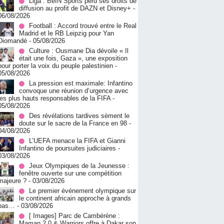
Liga : BeIN Sports perd ses droits de
diffusion au profit de DAZN et Disney+
-
06/08/2026
Football : Accord trouvé entre le Real
Madrid et le RB Leipzig pour Yan
Diomandé
- 05/08/2026
Culture : Ousmane Dia dévoile « Il
était une fois, Gaza », une exposition
pour porter la voix du peuple palestinien
-
05/08/2026
La pression est maximale: Infantino
convoque une réunion d’urgence avec
les plus hauts responsables de la FIFA
-
05/08/2026
Des révélations tardives sèment le
doute sur le sacre de la France en 98
-
04/08/2026
L’UEFA menace la FIFA et Gianni
Infantino de poursuites judiciaires
-
03/08/2026
Jeux Olympiques de la Jeunesse :
fenêtre ouverte sur une compétition
majeure ?
- 03/08/2026
Le premier événement olympique sur
le continent africain approche à grands
pas…
- 03/08/2026
[ Images] Parc de Cambérène :
Maman 2.0 & Warriors offre à Dakar son