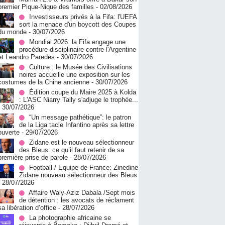
premier Pique-Nique des familles
- 02/08/2026
Investisseurs privés à la Fifa: l'UEFA
sort la menace d'un boycott des Coupes
du monde
- 30/07/2026
Mondial 2026: la Fifa engage une
procédure disciplinaire contre l'Argentine
et Leandro Paredes
- 30/07/2026
Culture : le Musée des Civilisations
noires accueille une exposition sur les
costumes de la Chine ancienne
- 30/07/2026
Édition coupe du Maire 2025 à Kolda
: L'ASC Niarry Tally s'adjuge le trophée...
- 30/07/2026
“Un message pathétique”: le patron
de la Liga tacle Infantino après sa lettre
ouverte
- 29/07/2026
Zidane est le nouveau sélectionneur
des Bleus: ce qu’il faut retenir de sa
première prise de parole
- 28/07/2026
Football / Equipe de France: Zinedine
Zidane nouveau sélectionneur des Bleus
- 28/07/2026
Affaire Waly-Aziz Dabala /Sept mois
de détention : les avocats de réclament
sa libération d’office
- 28/07/2026
La photographie africaine se