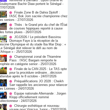
réinvente à Bamako : Djibril Dramé et
Souleymane Bachir Diaw portent le Sénégal
-
27/07/2026
Finale Zone B de Dahra Djoloff :
l'ASC Bok Jom sacrée championne chez
les seniors
- 27/07/2026
Thiès : le Grand prix du chef de l'État
de courses hippiques reporté à cause
des fortes pluies
- 26/07/2026
JOJ2026 / Le président Bassirou
Diomaye Faye à la réception de la
piscine Olympique et du stade Iba Mar Diop : «
Le Sénégal doit relever le défi au nom de
l’Afrique »
- 25/07/2026
Championnat zonal de Thiamène
Pass : l'ASC Bargam remporte le
trophée en catégorie senior
- 25/07/2026
Finale de la CAN 2025 : Le TAS opte
pour la procédure ordinaire…décision
attendue après le 8 octobre
- 24/07/2026
Préqualifications JO 2028 : Cheikh
Sarr rappelle les anciennes pour relancer
les Lionnes
- 24/07/2026
Equipe nationale Allemande : Jürgen
Klopp officiellement nommé
sélectionneur
- 24/07/2026
Chirurgie esthétique et nouveau
visage pour Vinicius Junior
- 23/07/2026