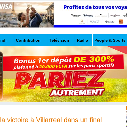
undi
Contribution
Télévision
Radio
People & Sports
 victoire à Villarreal dans un final