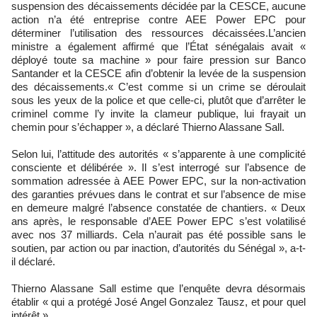
suspension des décaissements décidée par la CESCE, aucune
action n’a été entreprise contre AEE Power EPC pour
déterminer l’utilisation des ressources décaissées.L’ancien
ministre a également affirmé que l’État sénégalais avait «
déployé toute sa machine » pour faire pression sur Banco
Santander et la CESCE afin d’obtenir la levée de la suspension
des décaissements.« C’est comme si un crime se déroulait
sous les yeux de la police et que celle-ci, plutôt que d’arrêter le
criminel comme l’y invite la clameur publique, lui frayait un
chemin pour s’échapper », a déclaré Thierno Alassane Sall.
Selon lui, l’attitude des autorités « s’apparente à une complicité
consciente et délibérée ». Il s’est interrogé sur l’absence de
sommation adressée à AEE Power EPC, sur la non-activation
des garanties prévues dans le contrat et sur l’absence de mise
en demeure malgré l’absence constatée de chantiers. « Deux
ans après, le responsable d’AEE Power EPC s’est volatilisé
avec nos 37 milliards. Cela n’aurait pas été possible sans le
soutien, par action ou par inaction, d’autorités du Sénégal », a-t-
il déclaré.
Thierno Alassane Sall estime que l’enquête devra désormais
établir « qui a protégé José Angel Gonzalez Tausz, et pour quel
intérêt ».