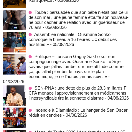
Rufisque-Est
- 05/08/2026
Touba : persuadée que son bébé n’était pas celui
de son mari, une jeune femme étouffe son nouveau-
né pour cacher une relation avec un guérisseur de
76 ans
- 05/08/2026
Assemblée nationale : Ousmane Sonko
convoque le bureau à 16 heures…« début des
hostilités »
- 05/08/2026
Politique – Lansana Gagny Sakho sur son
compagnonnage avec Ousmane Sonko : « Si je
savais que j’allais tomber sur une attitude comme
ça, qui allait plomber le pays sur le plan
économique, je ne l’aurais jamais suivi. »
-
04/08/2026
SEN-PNA : une dette de plus de 28,3 milliards F
CFA menace l'approvisionnement en médicaments,
l'intersyndicale tire la sonnette d'alarme
- 04/08/2026
Incendie à Diamniadio : Le hangar de Sen Oscar
réduit en cendres
- 04/08/2026