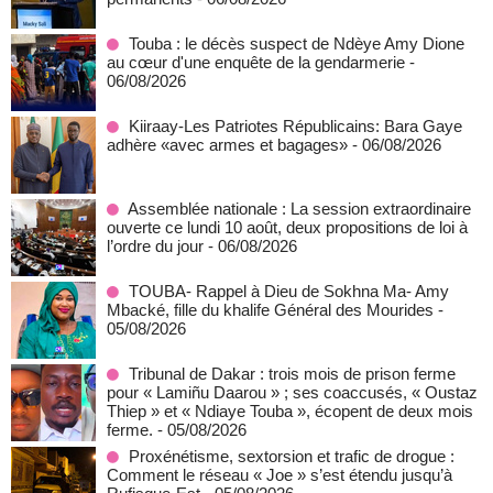
Touba : le décès suspect de Ndèye Amy Dione
au cœur d'une enquête de la gendarmerie
-
06/08/2026
Kiiraay-Les Patriotes Républicains: Bara Gaye
adhère «avec armes et bagages»
- 06/08/2026
Assemblée nationale : La session extraordinaire
ouverte ce lundi 10 août, deux propositions de loi à
l’ordre du jour
- 06/08/2026
TOUBA- Rappel à Dieu de Sokhna Ma- Amy
Mbacké, fille du khalife Général des Mourides
-
05/08/2026
Tribunal de Dakar : trois mois de prison ferme
pour « Lamiñu Daarou » ; ses coaccusés, « Oustaz
Thiep » et « Ndiaye Touba », écopent de deux mois
ferme.
- 05/08/2026
Proxénétisme, sextorsion et trafic de drogue :
Comment le réseau « Joe » s’est étendu jusqu’à