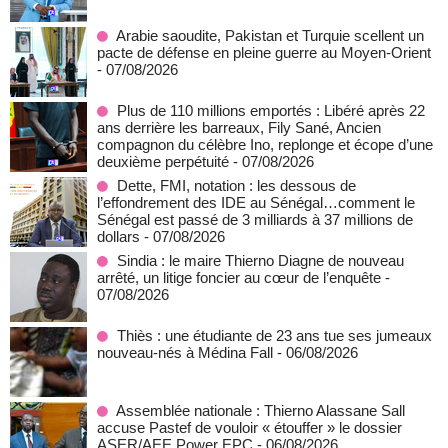
Arabie saoudite, Pakistan et Turquie scellent un
pacte de défense en pleine guerre au Moyen-Orient
- 07/08/2026
Plus de 110 millions emportés : Libéré après 22
ans derrière les barreaux, Fily Sané, Ancien
compagnon du célèbre Ino, replonge et écope d’une
deuxième perpétuité
- 07/08/2026
Dette, FMI, notation : les dessous de
l’effondrement des IDE au Sénégal…comment le
Sénégal est passé de 3 milliards à 37 millions de
dollars
- 07/08/2026
Sindia : le maire Thierno Diagne de nouveau
arrêté, un litige foncier au cœur de l’enquête
-
07/08/2026
Thiès : une étudiante de 23 ans tue ses jumeaux
nouveau-nés à Médina Fall
- 06/08/2026
Assemblée nationale : Thierno Alassane Sall
accuse Pastef de vouloir « étouffer » le dossier
ASER/AEE Power EPC
- 06/08/2026