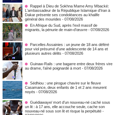
Rappel à Dieu de Sokhna Mame Amy Mbacké:
L'ambassadeur de la République Islamique d'Iran à
Dakar présente ses condoléances au khalife
général des mourides
- 07/08/2026
En Afrique du Sud, après l’exil massif de
migrants, la pénurie de main-d’œuvre
- 07/08/2026
Parcelles Assainies : un jeune de 18 ans déféré
pour viol présumé d’une adolescente de 14 ans et
plusieurs autres délits
- 07/08/2026
Guinaw-Rails : une bagarre entre deux frères vire
au drame, l’aîné poignardé à mort
- 07/08/2026
Sédhiou : une pirogue chavire sur le fleuve
Casamance, deux enfants de 1 et 2 ans meurent
noyés
- 07/08/2026
Guédiawaye/ mort d’un nouveau-né caché sous
un lit : à 17 ans, elle accouche seule, cache son
nouveau-né sous son lit et risque la perpétuité
-