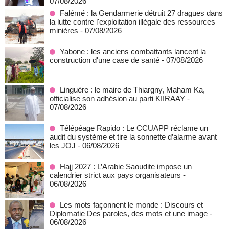
07/08/2026
Falémé : la Gendarmerie détruit 27 dragues dans
la lutte contre l'exploitation illégale des ressources
minières
- 07/08/2026
Yabone : les anciens combattants lancent la
construction d'une case de santé
- 07/08/2026
Linguère : le maire de Thiargny, Maham Ka,
officialise son adhésion au parti KIIRAAY
-
07/08/2026
Télépéage Rapido : Le CCUAPP réclame un
audit du système et tire la sonnette d’alarme avant
les JOJ
- 06/08/2026
Hajj 2027 : L’Arabie Saoudite impose un
calendrier strict aux pays organisateurs
-
06/08/2026
Les mots façonnent le monde : Discours et
Diplomatie Des paroles, des mots et une image
-
06/08/2026