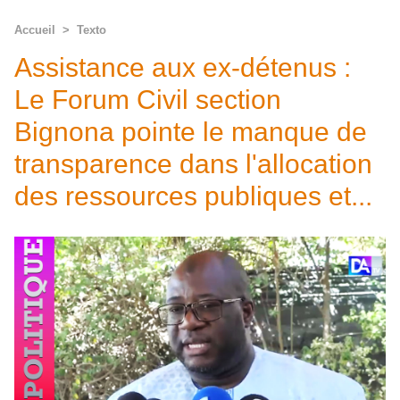
Accueil
>
Texto
Assistance aux ex-détenus :
Le Forum Civil section
Bignona pointe le manque de
transparence dans l'allocation
des ressources publiques et...