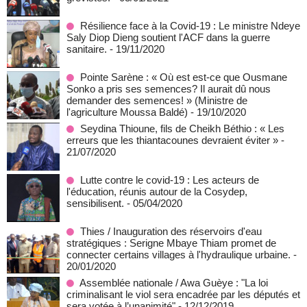
Résilience face à la Covid-19 : Le ministre Ndeye
Saly Diop Dieng soutient l'ACF dans la guerre
sanitaire.
- 19/11/2020
Pointe Sarène : « Où est est-ce que Ousmane
Sonko a pris ses semences? Il aurait dû nous
demander des semences! » (Ministre de
l'agriculture Moussa Baldé)
- 19/10/2020
Seydina Thioune, fils de Cheikh Béthio : « Les
erreurs que les thiantacounes devraient éviter »
-
21/07/2020
Lutte contre le covid-19 : Les acteurs de
l'éducation, réunis autour de la Cosydep,
sensibilisent.
- 05/04/2020
Thies / Inauguration des réservoirs d'eau
stratégiques : Serigne Mbaye Thiam promet de
connecter certains villages à l'hydraulique urbaine.
-
20/01/2020
Assemblée nationale / Awa Guèye : "La loi
criminalisant le viol sera encadrée par les députés et
sera votée à l’unanimité"
- 12/12/2019