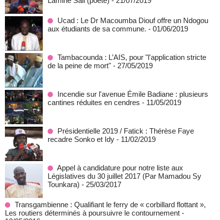
Lamine Sall (poète)
- 21/07/2019
Ucad : Le Dr Macoumba Diouf offre un Ndogou
aux étudiants de sa commune.
- 01/06/2019
Tambacounda : L’AIS, pour "l'application stricte
de la peine de mort"
- 27/05/2019
Incendie sur l'avenue Émile Badiane : plusieurs
cantines réduites en cendres
- 11/05/2019
Présidentielle 2019 / Fatick : Thérèse Faye
recadre Sonko et Idy
- 11/02/2019
Appel à candidature pour notre liste aux
Législatives du 30 juillet 2017 (Par Mamadou Sy
Tounkara)
- 25/03/2017
Transgambienne : Qualifiant le ferry de « corbillard flottant »,
Les routiers déterminés à poursuivre le contournement
-