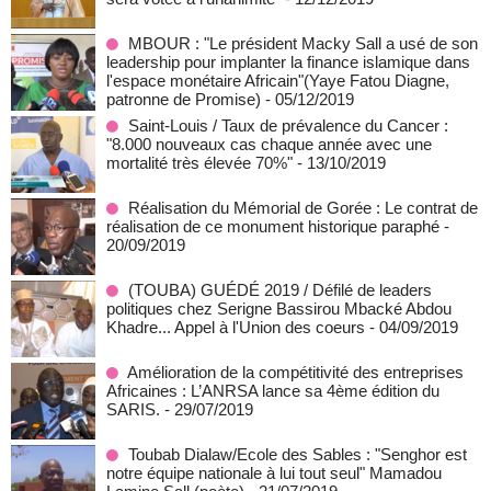
MBOUR : "Le président Macky Sall a usé de son
leadership pour implanter la finance islamique dans
l'espace monétaire Africain"(Yaye Fatou Diagne,
patronne de Promise)
- 05/12/2019
Saint-Louis / Taux de prévalence du Cancer :
"8.000 nouveaux cas chaque année avec une
mortalité très élevée 70%"
- 13/10/2019
Réalisation du Mémorial de Gorée : Le contrat de
réalisation de ce monument historique paraphé
-
20/09/2019
(TOUBA) GUÉDÉ 2019 / Défilé de leaders
politiques chez Serigne Bassirou Mbacké Abdou
Khadre... Appel à l'Union des coeurs
- 04/09/2019
Amélioration de la compétitivité des entreprises
Africaines : L’ANRSA lance sa 4ème édition du
SARIS.
- 29/07/2019
Toubab Dialaw/Ecole des Sables : "Senghor est
notre équipe nationale à lui tout seul" Mamadou