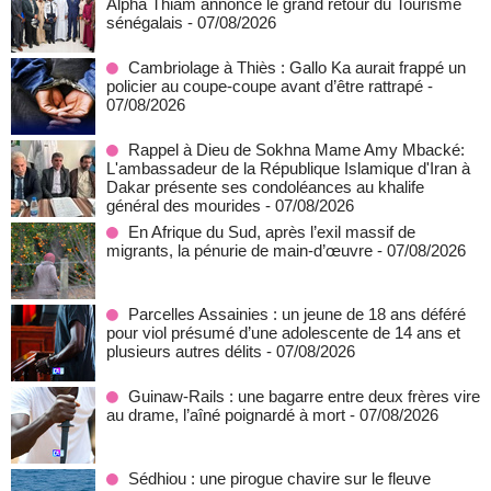
Alpha Thiam annonce le grand retour du Tourisme
sénégalais
- 07/08/2026
Cambriolage à Thiès : Gallo Ka aurait frappé un
policier au coupe-coupe avant d’être rattrapé
-
07/08/2026
Rappel à Dieu de Sokhna Mame Amy Mbacké:
L'ambassadeur de la République Islamique d'Iran à
Dakar présente ses condoléances au khalife
général des mourides
- 07/08/2026
En Afrique du Sud, après l’exil massif de
migrants, la pénurie de main-d’œuvre
- 07/08/2026
Parcelles Assainies : un jeune de 18 ans déféré
pour viol présumé d’une adolescente de 14 ans et
plusieurs autres délits
- 07/08/2026
Guinaw-Rails : une bagarre entre deux frères vire
au drame, l’aîné poignardé à mort
- 07/08/2026
Sédhiou : une pirogue chavire sur le fleuve