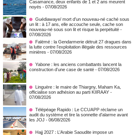
Casamance, deux enfants de 1 et 2 ans meurent
noyés
- 07/08/2026
Guédiawaye/ mort d’un nouveau-né caché sous
un lit : à 17 ans, elle accouche seule, cache son
nouveau-né sous son lit et risque la perpétuité
-
07/08/2026
Falémé : la Gendarmerie détruit 27 dragues dans
la lutte contre l'exploitation illégale des ressources
minières
- 07/08/2026
Yabone : les anciens combattants lancent la
construction d'une case de santé
- 07/08/2026
Linguère : le maire de Thiargny, Maham Ka,
officialise son adhésion au parti KIIRAAY
-
07/08/2026
Télépéage Rapido : Le CCUAPP réclame un
audit du système et tire la sonnette d’alarme avant
les JOJ
- 06/08/2026
Hajj 2027 : L’Arabie Saoudite impose un