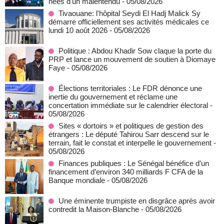
nées d'un malentendu
- 05/08/2026
Tivaouane: l'hôpital Seydi El Hadj Malick Sy
démarre officiellement ses activités médicales ce
lundi 10 août 2026
- 05/08/2026
Politique : Abdou Khadir Sow claque la porte du
PRP et lance un mouvement de soutien à Diomaye
Faye
- 05/08/2026
Élections territoriales : Le FDR dénonce une
inertie du gouvernement et réclame une
concertation immédiate sur le calendrier électoral
-
05/08/2026
Sites « dortoirs » et politiques de gestion des
étrangers : Le député Tahirou Sarr descend sur le
terrain, fait le constat et interpelle le gouvernement
-
05/08/2026
Finances publiques : Le Sénégal bénéfice d’un
financement d’environ 340 milliards F CFA de la
Banque mondiale
- 05/08/2026
Une éminente trumpiste en disgrâce après avoir
contredit la Maison-Blanche
- 05/08/2026