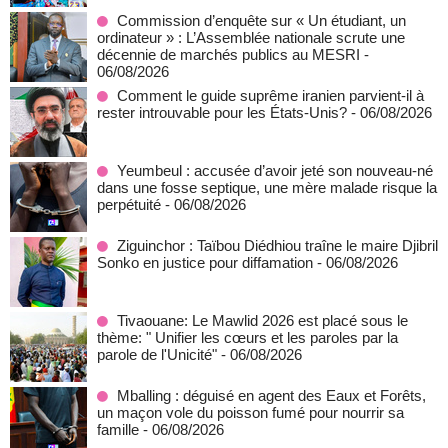
Commission d’enquête sur « Un étudiant, un
ordinateur » : L’Assemblée nationale scrute une
décennie de marchés publics au MESRI
-
06/08/2026
Comment le guide suprême iranien parvient-il à
rester introuvable pour les États-Unis?
- 06/08/2026
Yeumbeul : accusée d’avoir jeté son nouveau-né
dans une fosse septique, une mère malade risque la
perpétuité
- 06/08/2026
Ziguinchor : Taïbou Diédhiou traîne le maire Djibril
Sonko en justice pour diffamation
- 06/08/2026
Tivaouane: Le Mawlid 2026 est placé sous le
thème: " Unifier les cœurs et les paroles par la
parole de l'Unicité"
- 06/08/2026
Mballing : déguisé en agent des Eaux et Forêts,
un maçon vole du poisson fumé pour nourrir sa
famille
- 06/08/2026