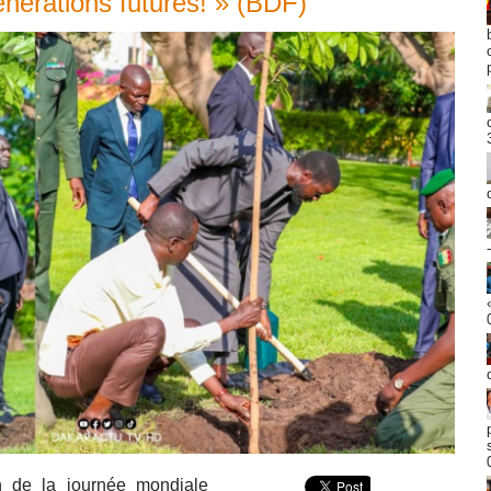
énérations futures! » (BDF)
on de la journée mondiale