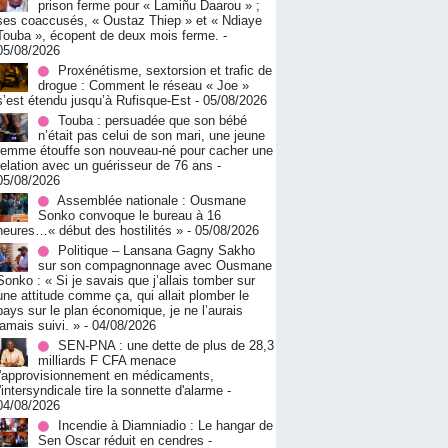
prison ferme pour « Lamiñu Daarou » ;
ses coaccusés, « Oustaz Thiep » et « Ndiaye
Touba », écopent de deux mois ferme.
-
05/08/2026
Proxénétisme, sextorsion et trafic de
drogue : Comment le réseau « Joe »
s’est étendu jusqu’à Rufisque-Est
- 05/08/2026
Touba : persuadée que son bébé
n’était pas celui de son mari, une jeune
femme étouffe son nouveau-né pour cacher une
relation avec un guérisseur de 76 ans
-
05/08/2026
Assemblée nationale : Ousmane
Sonko convoque le bureau à 16
heures…« début des hostilités »
- 05/08/2026
Politique – Lansana Gagny Sakho
sur son compagnonnage avec Ousmane
Sonko : « Si je savais que j’allais tomber sur
une attitude comme ça, qui allait plomber le
pays sur le plan économique, je ne l’aurais
jamais suivi. »
- 04/08/2026
SEN-PNA : une dette de plus de 28,3
milliards F CFA menace
l'approvisionnement en médicaments,
l'intersyndicale tire la sonnette d'alarme
-
04/08/2026
Incendie à Diamniadio : Le hangar de
Sen Oscar réduit en cendres
-