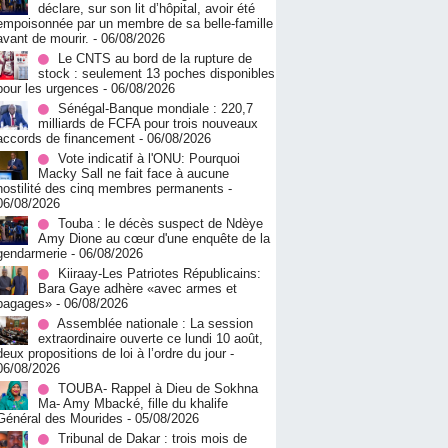
déclare, sur son lit d’hôpital, avoir été
empoisonnée par un membre de sa belle-famille
avant de mourir.
- 06/08/2026
Le CNTS au bord de la rupture de
stock : seulement 13 poches disponibles
pour les urgences
- 06/08/2026
Sénégal-Banque mondiale : 220,7
milliards de FCFA pour trois nouveaux
accords de financement
- 06/08/2026
Vote indicatif à l'ONU: Pourquoi
Macky Sall ne fait face à aucune
hostilité des cinq membres permanents
-
06/08/2026
Touba : le décès suspect de Ndèye
Amy Dione au cœur d'une enquête de la
gendarmerie
- 06/08/2026
Kiiraay-Les Patriotes Républicains:
Bara Gaye adhère «avec armes et
bagages»
- 06/08/2026
Assemblée nationale : La session
extraordinaire ouverte ce lundi 10 août,
deux propositions de loi à l’ordre du jour
-
06/08/2026
TOUBA- Rappel à Dieu de Sokhna
Ma- Amy Mbacké, fille du khalife
Général des Mourides
- 05/08/2026
Tribunal de Dakar : trois mois de