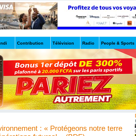
undi
Contribution
Télévision
Radio
People & Sports
vironnement : « Protégeons notre terre