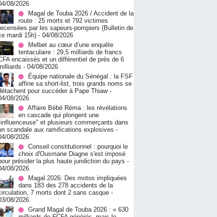
04/08/2026
Magal de Touba 2026 / Accident de la
route : 25 morts et 792 victimes
recensées par les sapeurs-pompiers (Bulletin de
ce mardi 15h)
- 04/08/2026
Melbet au cœur d’une enquête
tentaculaire : 29,5 milliards de francs
CFA encaissés et un différentiel de près de 6
milliards
- 04/08/2026
Équipe nationale du Sénégal : la FSF
affine sa short-list, trois grands noms se
détachent pour succéder à Pape Thiaw
-
04/08/2026
Affaire Bébé Réma : les révélations
en cascade qui plongent une
"influenceuse" et plusieurs commerçants dans
un scandale aux ramifications explosives
-
04/08/2026
Conseil constitutionnel : pourquoi le
choix d'Ousmane Diagne s'est imposé
pour présider la plus haute juridiction du pays
-
04/08/2026
Magal 2026: Des motos impliquées
dans 183 des 278 accidents de la
circulation, 7 morts dont 2 sans casque
-
03/08/2026
Grand Magal de Touba 2026 : « 630
milliards de FCFA générés, mais le