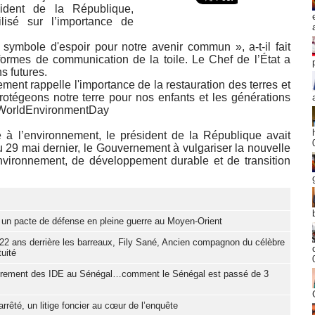
sident de la République,
isé sur l’importance de
 symbole d'espoir pour notre avenir commun », a-t-il fait
eformes de communication de la toile. Le Chef de l’État a
s futures.
ent rappelle l'importance de la restauration des terres et
 Protégeons notre terre pour nos enfants et les générations
g #WorldEnvironmentDay
rde à l’environnement, le président de la République avait
du 29 mai dernier, le Gouvernement à vulgariser la nouvelle
nvironnement, de développement durable et de transition
t un pacte de défense en pleine guerre au Moyen-Orient
 22 ans derrière les barreaux, Fily Sané, Ancien compagnon du célèbre
uité
fondrement des IDE au Sénégal…comment le Sénégal est passé de 3
rrêté, un litige foncier au cœur de l’enquête