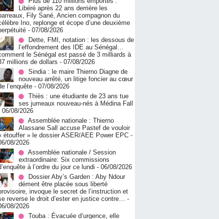
Plus de 110 millions emportés :
Libéré après 22 ans derrière les
barreaux, Fily Sané, Ancien compagnon du
célèbre Ino, replonge et écope d’une deuxième
perpétuité
- 07/08/2026
Dette, FMI, notation : les dessous de
l’effondrement des IDE au Sénégal…
comment le Sénégal est passé de 3 milliards à
37 millions de dollars
- 07/08/2026
Sindia : le maire Thierno Diagne de
nouveau arrêté, un litige foncier au cœur
de l’enquête
- 07/08/2026
Thiès : une étudiante de 23 ans tue
ses jumeaux nouveau-nés à Médina Fall
- 06/08/2026
Assemblée nationale : Thierno
Alassane Sall accuse Pastef de vouloir
« étouffer » le dossier ASER/AEE Power EPC
-
06/08/2026
Assemblée nationale / Session
extraordinaire: Six commissions
d’enquête à l’ordre du jour ce lundi
- 06/08/2026
Dossier Aby’s Garden : Aby Ndour
dément être placée sous liberté
provisoire, invoque le secret de l’instruction et
se reverse le droit d’ester en justice contre…
-
06/08/2026
Touba : Évacuée d’urgence, elle