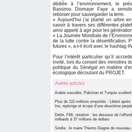
dédiée à l’environnement, le pré
Bassirou Diomaye Faye a sensibil
reboiser pour sauvegarder la terre.
« Aujourd'hui j'ai planté un arbre en
savoir à travers ses différentes plat
ainsi appelé à agir pour les génération
« La Journée Mondiale de l’Environnem
de la lutte contre la désertification.
futures », a-t-il écrit avec le hashta
Pour l’intérêt particulier qu’il acco
invité, lors du conseil des ministres 
politique du Sénégal en matière d'e
écologique découlant du PROJET.
Autres articles
Arabie saoudite, Pakistan et Turquie scellen
Plus de 110 millions emportés : Libéré après
Ino, replonge et écope d’une deuxième perpét
Dette, FMI, notation : les dessous de l’ef
milliards à 37 millions de dollars
Sindia : le maire Thierno Diagne de nouveau a