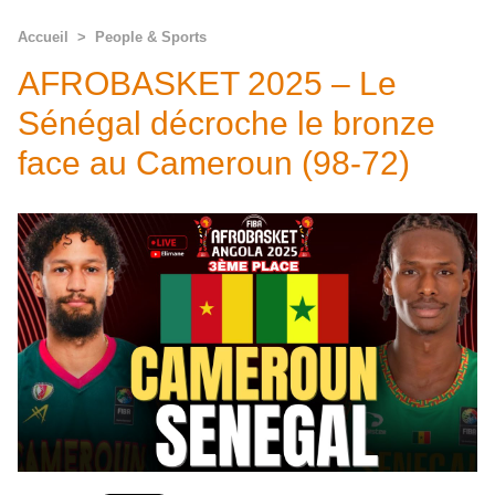
Accueil
>
People & Sports
AFROBASKET 2025 – Le
Sénégal décroche le bronze
face au Cameroun (98-72)