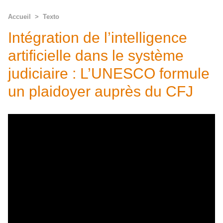
Accueil
>
Texto
Intégration de l’intelligence
artificielle dans le système
judiciaire : L’UNESCO formule
un plaidoyer auprès du CFJ