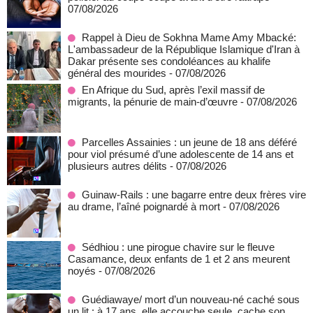
07/08/2026
Rappel à Dieu de Sokhna Mame Amy Mbacké:
L'ambassadeur de la République Islamique d'Iran à
Dakar présente ses condoléances au khalife
général des mourides
- 07/08/2026
En Afrique du Sud, après l’exil massif de
migrants, la pénurie de main-d’œuvre
- 07/08/2026
Parcelles Assainies : un jeune de 18 ans déféré
pour viol présumé d’une adolescente de 14 ans et
plusieurs autres délits
- 07/08/2026
Guinaw-Rails : une bagarre entre deux frères vire
au drame, l’aîné poignardé à mort
- 07/08/2026
Sédhiou : une pirogue chavire sur le fleuve
Casamance, deux enfants de 1 et 2 ans meurent
noyés
- 07/08/2026
Guédiawaye/ mort d’un nouveau-né caché sous
un lit : à 17 ans, elle accouche seule, cache son