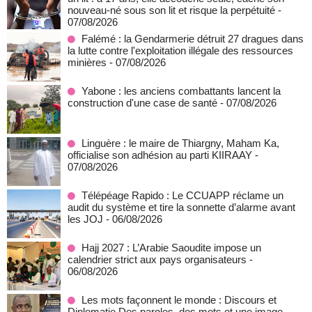
nouveau-né sous son lit et risque la perpétuité
-
07/08/2026
Falémé : la Gendarmerie détruit 27 dragues dans
la lutte contre l'exploitation illégale des ressources
minières
- 07/08/2026
Yabone : les anciens combattants lancent la
construction d'une case de santé
- 07/08/2026
Linguère : le maire de Thiargny, Maham Ka,
officialise son adhésion au parti KIIRAAY
-
07/08/2026
Télépéage Rapido : Le CCUAPP réclame un
audit du système et tire la sonnette d’alarme avant
les JOJ
- 06/08/2026
Hajj 2027 : L’Arabie Saoudite impose un
calendrier strict aux pays organisateurs
-
06/08/2026
Les mots façonnent le monde : Discours et
Diplomatie Des paroles, des mots et une image
-