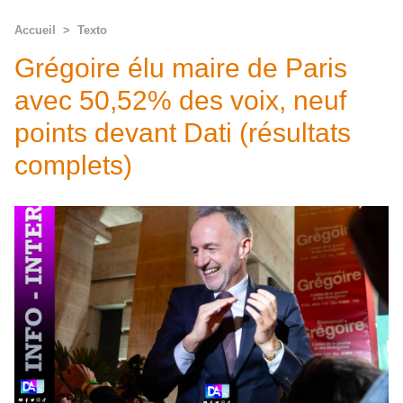
Accueil
>
Texto
Grégoire élu maire de Paris
avec 50,52% des voix, neuf
points devant Dati (résultats
complets)