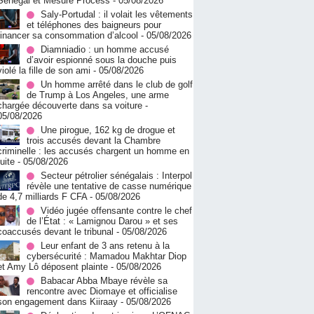
Sénégal et Mesure Process
- 05/08/2026
Saly-Portudal : il volait les vêtements
et téléphones des baigneurs pour
financer sa consommation d’alcool
- 05/08/2026
Diamniadio : un homme accusé
d’avoir espionné sous la douche puis
violé la fille de son ami
- 05/08/2026
Un homme arrêté dans le club de golf
de Trump à Los Angeles, une arme
chargée découverte dans sa voiture
-
05/08/2026
Une pirogue, 162 kg de drogue et
trois accusés devant la Chambre
criminelle : les accusés chargent un homme en
fuite
- 05/08/2026
Secteur pétrolier sénégalais : Interpol
révèle une tentative de casse numérique
de 4,7 milliards F CFA
- 05/08/2026
Vidéo jugée offensante contre le chef
de l’État : « Lamignou Darou » et ses
coaccusés devant le tribunal
- 05/08/2026
Leur enfant de 3 ans retenu à la
cybersécurité : Mamadou Makhtar Diop
et Amy Lô déposent plainte
- 05/08/2026
Babacar Abba Mbaye révèle sa
rencontre avec Diomaye et officialise
son engagement dans Kiiraay
- 05/08/2026