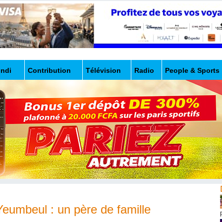
undi
Contribution
Télévision
Radio
People & Sports
 Yeumbeul : un père de famille