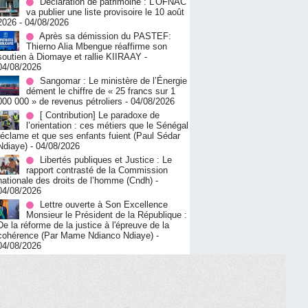
Déclaration de patrimoine : L’OFNAC
va publier une liste provisoire le 10 août
2026
- 04/08/2026
Après sa démission du PASTEF:
Thierno Alia Mbengue réaffirme son
soutien à Diomaye et rallie KIIRAAY
-
04/08/2026
Sangomar : Le ministère de l’Énergie
dément le chiffre de « 25 francs sur 1
000 000 » de revenus pétroliers
- 04/08/2026
[ Contribution] Le paradoxe de
l’orientation : ces métiers que le Sénégal
réclame et que ses enfants fuient (Paul Sédar
Ndiaye)
- 04/08/2026
Libertés publiques et Justice : Le
rapport contrasté de la Commission
nationale des droits de l’homme (Cndh)
-
04/08/2026
Lettre ouverte à Son Excellence
Monsieur le Président de la République :
De la réforme de la justice à l'épreuve de la
cohérence (Par Mame Ndianco Ndiaye)
-
04/08/2026