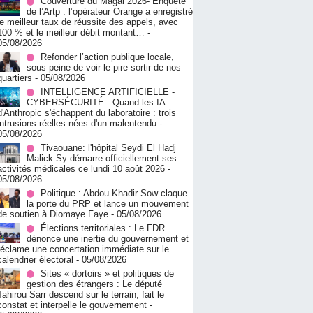
Couverture du Magal 2026- Enquête
de l’Artp : l’opérateur Orange a enregistré
le meilleur taux de réussite des appels, avec
100 % et le meilleur débit montant…
-
05/08/2026
Refonder l’action publique locale,
sous peine de voir le pire sortir de nos
quartiers
- 05/08/2026
INTELLIGENCE ARTIFICIELLE -
CYBERSÉCURITÉ : Quand les IA
d'Anthropic s'échappent du laboratoire : trois
intrusions réelles nées d'un malentendu
-
05/08/2026
Tivaouane: l'hôpital Seydi El Hadj
Malick Sy démarre officiellement ses
activités médicales ce lundi 10 août 2026
-
05/08/2026
Politique : Abdou Khadir Sow claque
la porte du PRP et lance un mouvement
de soutien à Diomaye Faye
- 05/08/2026
Élections territoriales : Le FDR
dénonce une inertie du gouvernement et
réclame une concertation immédiate sur le
calendrier électoral
- 05/08/2026
Sites « dortoirs » et politiques de
gestion des étrangers : Le député
Tahirou Sarr descend sur le terrain, fait le
constat et interpelle le gouvernement
-