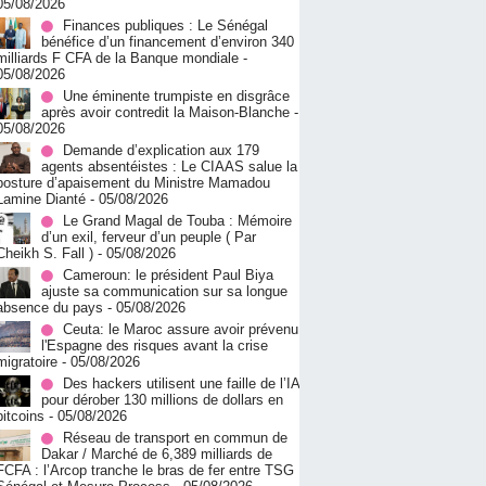
05/08/2026
Finances publiques : Le Sénégal
bénéfice d’un financement d’environ 340
milliards F CFA de la Banque mondiale
-
05/08/2026
Une éminente trumpiste en disgrâce
après avoir contredit la Maison-Blanche
-
05/08/2026
Demande d’explication aux 179
agents absentéistes : Le CIAAS salue la
posture d’apaisement du Ministre Mamadou
Lamine Dianté
- 05/08/2026
Le Grand Magal de Touba : Mémoire
d’un exil, ferveur d’un peuple ( Par
Cheikh S. Fall )
- 05/08/2026
Cameroun: le président Paul Biya
ajuste sa communication sur sa longue
absence du pays
- 05/08/2026
Ceuta: le Maroc assure avoir prévenu
l'Espagne des risques avant la crise
migratoire
- 05/08/2026
Des hackers utilisent une faille de l’IA
pour dérober 130 millions de dollars en
bitcoins
- 05/08/2026
Réseau de transport en commun de
Dakar / Marché de 6,389 milliards de
FCFA : l’Arcop tranche le bras de fer entre TSG