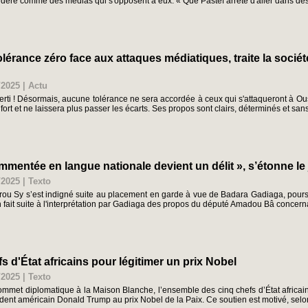
sidère comme des médias qui s'opposent à eux. « Que Pastef arrête d'aller dans des t
lérance zéro face aux attaques médiatiques, traite la société 
/2025
|
Actu
erti ! Désormais, aucune tolérance ne sera accordée à ceux qui s'attaqueront à 
a fort et ne laissera plus passer les écarts. Ses propos sont clairs, déterminés et sa
mentée en langue nationale devient un délit », s’étonne le
/2025
|
Texto
rou Sy s’est indigné suite au placement en garde à vue de Badara Gadiaga, pours
on fait suite à l'interprétation par Gadiaga des propos du député Amadou Bâ concernant
d'État africains pour légitimer un prix Nobel
/2025
|
Texto
sommet diplomatique à la Maison Blanche, l’ensemble des cinq chefs d’État africai
ent américain Donald Trump au prix Nobel de la Paix. Ce soutien est motivé, selon e