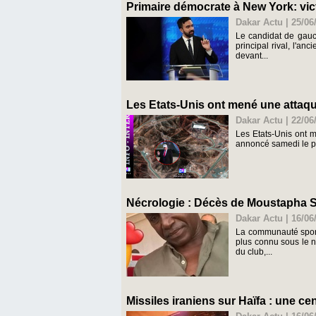
Primaire démocrate à New York: vi
Dakar Actu | 25/06
Le candidat de gauc
principal rival, l'a
devant...
Les Etats-Unis ont mené une attaque
Dakar Actu | 22/06
Les Etats-Unis ont m
annoncé samedi le pr
Nécrologie : Décès de Moustapha S
Dakar Actu | 16/06
La communauté sport
plus connu sous le 
du club,...
Missiles iraniens sur Haïfa : une ce