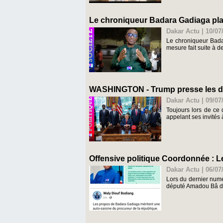
Le chroniqueur Badara Gadiaga pla
Dakar Actu | 10/07
Le chroniqueur Badar
mesure fait suite à 
WASHINGTON - Trump presse les dirig
Dakar Actu | 09/07
Toujours lors de ce 
appelant ses invités 
Offensive politique Coordonnée : Le
Dakar Actu | 06/07
Lors du dernier numé
député Amadou Bâ du p