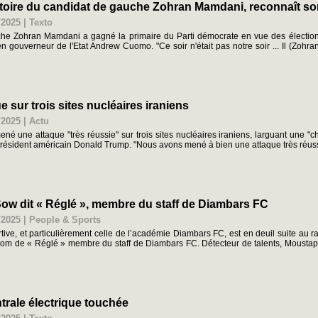
ctoire du candidat de gauche Zohran Mamdani, reconnaît s
/2025
|
Texto
he Zohran Mamdani a gagné la primaire du Parti démocrate en vue des électio
ncien gouverneur de l'Etat Andrew Cuomo. "Ce soir n'était pas notre soir ... Il 
 sur trois sites nucléaires iraniens
/2025
|
Actu
ené une attaque "très réussie" sur trois sites nucléaires iraniens, larguant une 
ésident américain Donald Trump. "Nous avons mené à bien une attaque très réussie s
ow dit « Réglé », membre du staff de Diambars FC
/2025
|
People & Sports
ive, et particulièrement celle de l’académie Diambars FC, est en deuil suite au
nom de « Réglé » membre du staff de Diambars FC. Détecteur de talents, Moust
ntrale électrique touchée