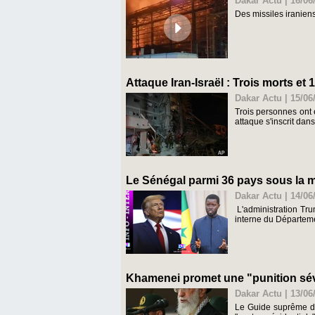
Dakar Actu | 16/06
Des missiles iraniens
Attaque Iran-Israël : Trois morts et
Dakar Actu | 15/06
Trois personnes ont é
attaque s'inscrit dans
Le Sénégal parmi 36 pays sous la m
Dakar Actu | 14/06
L'administration Tru
interne du Départeme
Khamenei promet une "punition sévè
Dakar Actu | 13/06
Le Guide suprême de 