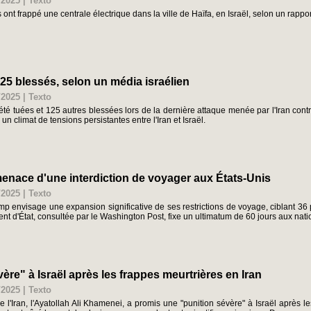
/2025
|
Texto
 ont frappé une centrale électrique dans la ville de Haïfa, en Israël, selon un rap
 125 blessés, selon un média israélien
/2025
|
Texto
té tuées et 125 autres blessées lors de la dernière attaque menée par l'Iran contre
 un climat de tensions persistantes entre l'Iran et Israël.
enace d'une interdiction de voyager aux États-Unis
/2025
|
Texto
mp envisage une expansion significative de ses restrictions de voyage, ciblant 3
nt d'État, consultée par le Washington Post, fixe un ultimatum de 60 jours aux nat
re" à Israël après les frappes meurtrières en Iran
/2025
|
Texto
l'Iran, l'Ayatollah Ali Khamenei, a promis une "punition sévère" à Israël après l