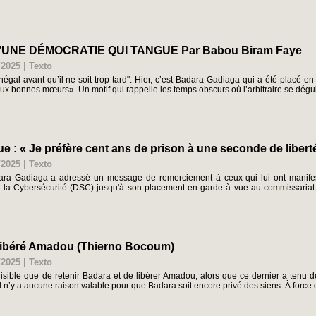
NE DÉMOCRATIE QUI TANGUE Par Babou Biram Faye
/2025
|
Texto
énégal avant qu’il ne soit trop tard". Hier, c’est Badara Gadiaga qui a été placé 
ux bonnes mœurs». Un motif qui rappelle les temps obscurs où l’arbitraire se dégui
 : « Je préfère cent ans de prison à une seconde de libert
/2025
|
Texto
ra Gadiaga a adressé un message de remerciement à ceux qui lui ont manifest
e la Cybersécurité (DSC) jusqu'à son placement en garde à vue au commissariat 
libéré Amadou (Thierno Bocoum)
/2025
|
Texto
 risible que de retenir Badara et de libérer Amadou, alors que ce dernier a tenu de
 il n’y a aucune raison valable pour que Badara soit encore privé des siens. À force 