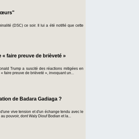
mœurs"
ité (DSC) ce soir. Il lui a été notifié que cette
« faire preuve de brièveté »
Donald Trump a suscité des réactions mitigées en
« faire preuve de brièveté », invoquant un...
station de Badara Gadiaga ?
d'une vive tension et d'un échange tendu avec le
au pouvoir, dont Waly Diouf Bodian et la...