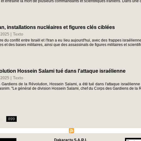
" et entraîné la mort de plusieurs commandants et scientifiques iraniens. Dans une d
an, installations nucléaires et figures clés ciblées
/2025
|
Texto
du conflit entre Israël et l'Iran a eu lieu aujourd'hui, avec des frappes israélienne
es et des bases militaires, ainsi que des assassinats de figures militaires et scienti
volution Hossein Salami tué dans l'attaque israélienne
/2025
|
Texto
 Gardiens de la Révolution, Hossein Salami, a été tué dans l'attaque israélienne 
asnim. "Le général de division Hossein Salami, chef du Corps des Gardiens de la R
...
899
Plan du site
|
Syndication
Dakaractu S.A.R.L