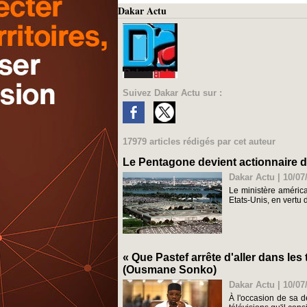
Dakar Actu
Suivez Dakar Actu sur :
17979 articles rédigés par cet auteur
Le Pentagone devient actionnaire d'
Dakar Actu | 10/07
Le ministère américa
Etats-Unis, en vertu d
« Que Pastef arrête d'aller dans les
(Ousmane Sonko)
Dakar Actu | 10/07
À l'occasion de sa 