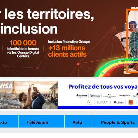
exto
Télévision
Actu
People & Sports