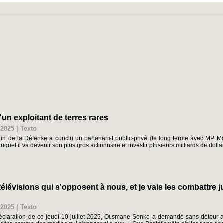
un exploitant de terres rares
/2025
|
Texto
in de la Défense a conclu un partenariat public-privé de long terme avec MP Mate
uquel il va devenir son plus gros actionnaire et investir plusieurs milliards de dollar
 télévisions qui s'opposent à nous, et je vais les combattre j
/2025
|
Texto
déclaration de ce jeudi 10 juillet 2025, Ousmane Sonko a demandé sans détour 