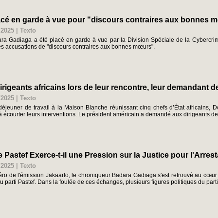
cé en garde à vue pour "discours contraires aux bonnes 
/2025
|
Texto
a Gadiaga a été placé en garde à vue par la Division Spéciale de la Cybercriminal
des accusations de "discours contraires aux bonnes mœurs".
eants africains lors de leur rencontre, leur demandant de 
/2025
|
Texto
déjeuner de travail à la Maison Blanche réunissant cinq chefs d’État africains, 
à écourter leurs interventions. Le président américain a demandé aux dirigeants de 
 Pastef Exerce-t-il une Pression sur la Justice pour l'Arre
/2025
|
Texto
ro de l'émission Jakaarlo, le chroniqueur Badara Gadiaga s'est retrouvé au cœur 
arti Pastef. Dans la foulée de ces échanges, plusieurs figures politiques du parti 