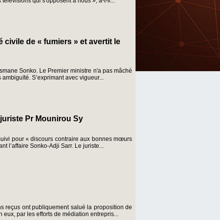
élévisions qui s'opposent à nous », a-t-il...
civile de « fumiers » et avertit le
Ousmane Sonko. Le Premier ministre n'a pas mâché
ns ambiguïté. S’exprimant avec vigueur...
 juriste Pr Mounirou Sy
uivi pour « discours contraire aux bonnes mœurs
 l’affaire Sonko-Adji Sarr. Le juriste...
ns reçus ont publiquement salué la proposition de
ux, par les efforts de médiation entrepris...