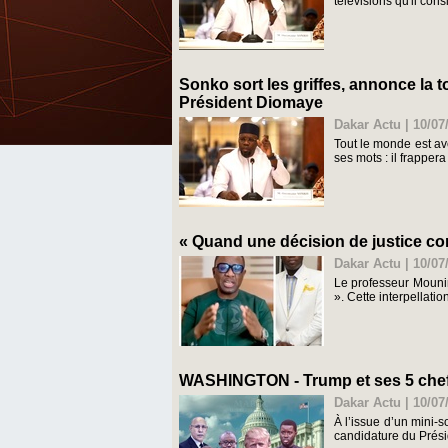
télévisions qu'il con
Sonko sort les griffes, annonce la to
Président Diomaye
Dakar Actu | 10/07
Tout le monde est av
ses mots : il frapper
« Quand une décision de justice com
Dakar Actu | 10/07
Le professeur Mouni
». Cette interpellati
WASHINGTON - Trump et ses 5 chefs 
Dakar Actu | 10/07
À l’issue d’un mini-
candidature du Présid