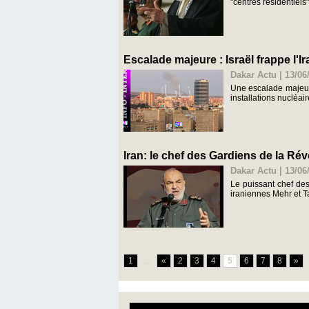
"centres résidentiels
Escalade majeure : Israël frappe l'Ir
Dakar Actu | 13/06
Une escalade majeure 
installations nucléair
Iran: le chef des Gardiens de la Ré
Dakar Actu | 13/06
Le puissant chef des
iraniennes Mehr et T
1
...
«
2
3
4
5
6
7
8
»