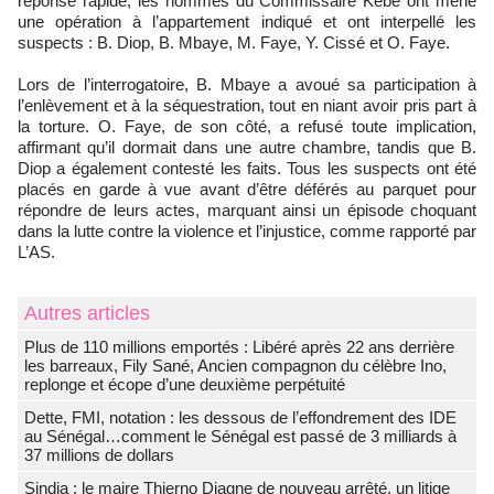
réponse rapide, les hommes du Commissaire Kébé ont mené
une opération à l’appartement indiqué et ont interpellé les
suspects : B. Diop, B. Mbaye, M. Faye, Y. Cissé et O. Faye.
Lors de l’interrogatoire, B. Mbaye a avoué sa participation à
l’enlèvement et à la séquestration, tout en niant avoir pris part à
la torture. O. Faye, de son côté, a refusé toute implication,
affirmant qu’il dormait dans une autre chambre, tandis que B.
Diop a également contesté les faits. Tous les suspects ont été
placés en garde à vue avant d’être déférés au parquet pour
répondre de leurs actes, marquant ainsi un épisode choquant
dans la lutte contre la violence et l’injustice, comme rapporté par
L’AS.
Autres articles
Plus de 110 millions emportés : Libéré après 22 ans derrière
les barreaux, Fily Sané, Ancien compagnon du célèbre Ino,
replonge et écope d’une deuxième perpétuité
Dette, FMI, notation : les dessous de l’effondrement des IDE
au Sénégal…comment le Sénégal est passé de 3 milliards à
37 millions de dollars
Sindia : le maire Thierno Diagne de nouveau arrêté, un litige