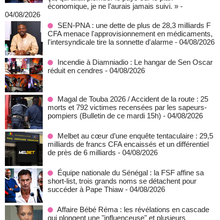
économique, je ne l’aurais jamais suivi. »
-
04/08/2026
SEN-PNA : une dette de plus de 28,3 milliards F
CFA menace l'approvisionnement en médicaments,
l'intersyndicale tire la sonnette d'alarme
- 04/08/2026
Incendie à Diamniadio : Le hangar de Sen Oscar
réduit en cendres
- 04/08/2026
Magal de Touba 2026 / Accident de la route : 25
morts et 792 victimes recensées par les sapeurs-
pompiers (Bulletin de ce mardi 15h)
- 04/08/2026
Melbet au cœur d’une enquête tentaculaire : 29,5
milliards de francs CFA encaissés et un différentiel
de près de 6 milliards
- 04/08/2026
Équipe nationale du Sénégal : la FSF affine sa
short-list, trois grands noms se détachent pour
succéder à Pape Thiaw
- 04/08/2026
Affaire Bébé Réma : les révélations en cascade
qui plongent une "influenceuse" et plusieurs