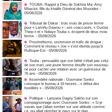
TOUBA- Rappel à Dieu de Sokhna Ma- Amy
Mbacké, fille du khalife Général des Mourides
-
05/08/2026
Tribunal de Dakar : trois mois de prison ferme
pour « Lamiñu Daarou » ; ses coaccusés, « Oustaz
Thiep » et « Ndiaye Touba », écopent de deux mois
ferme.
- 05/08/2026
Proxénétisme, sextorsion et trafic de drogue :
Comment le réseau « Joe » s’est étendu jusqu’à
Rufisque-Est
- 05/08/2026
Touba : persuadée que son bébé n’était pas celui
de son mari, une jeune femme étouffe son nouveau-
né pour cacher une relation avec un guérisseur de
76 ans
- 05/08/2026
Assemblée nationale : Ousmane Sonko
convoque le bureau à 16 heures…« début des
hostilités »
- 05/08/2026
Politique – Lansana Gagny Sakho sur son
compagnonnage avec Ousmane Sonko : « Si je
savais que j’allais tomber sur une attitude comme
ça, qui allait plomber le pays sur le plan