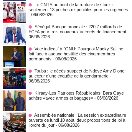
Le CNTS au bord de la rupture de stock :
seulement 13 poches disponibles pour les urgences
- 06/08/2026
Sénégal-Banque mondiale : 220,7 milliards de
FCFA pour trois nouveaux accords de financement
-
06/08/2026
Vote indicatif à l'ONU: Pourquoi Macky Sall ne
fait face à aucune hostilité des cinq membres
permanents
- 06/08/2026
Touba : le décès suspect de Ndèye Amy Dione
au cœur d'une enquête de la gendarmerie
-
06/08/2026
Kiiraay-Les Patriotes Républicains: Bara Gaye
adhère «avec armes et bagages»
- 06/08/2026
Assemblée nationale : La session extraordinaire
ouverte ce lundi 10 août, deux propositions de loi à
l’ordre du jour
- 06/08/2026