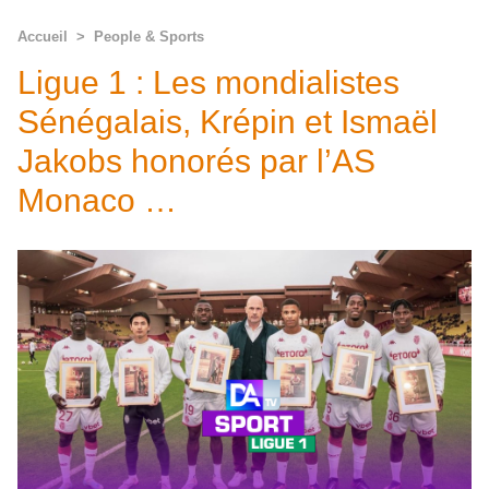
Accueil
>
People & Sports
Ligue 1 : Les mondialistes
Sénégalais, Krépin et Ismaël
Jakobs honorés par l’AS
Monaco …