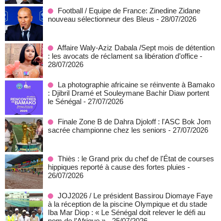
Football / Equipe de France: Zinedine Zidane
nouveau sélectionneur des Bleus
- 28/07/2026
Affaire Waly-Aziz Dabala /Sept mois de détention
: les avocats de réclament sa libération d’office
-
28/07/2026
La photographie africaine se réinvente à Bamako
: Djibril Dramé et Souleymane Bachir Diaw portent
le Sénégal
- 27/07/2026
Finale Zone B de Dahra Djoloff : l'ASC Bok Jom
sacrée championne chez les seniors
- 27/07/2026
Thiès : le Grand prix du chef de l'État de courses
hippiques reporté à cause des fortes pluies
-
26/07/2026
JOJ2026 / Le président Bassirou Diomaye Faye
à la réception de la piscine Olympique et du stade
Iba Mar Diop : « Le Sénégal doit relever le défi au
nom de l’Afrique »
- 25/07/2026