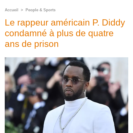
Accueil
>
People & Sports
Le rappeur américain P. Diddy
condamné à plus de quatre
ans de prison