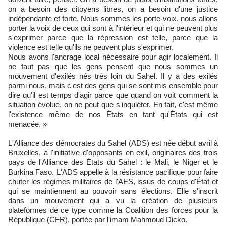
on a besoin des citoyens libres, on a besoin d'une justice
indépendante et forte. Nous sommes les porte-voix, nous allons
porter la voix de ceux qui sont à l'intérieur et qui ne peuvent plus
s'exprimer parce que la répression est telle, parce que la
violence est telle qu'ils ne peuvent plus s'exprimer.
Nous avons l'ancrage local nécessaire pour agir localement. Il
ne faut pas que les gens pensent que nous sommes un
mouvement d'exilés nés très loin du Sahel. Il y a des exilés
parmi nous, mais c'est des gens qui se sont mis ensemble pour
dire qu'il est temps d'agir parce que quand on voit comment la
situation évolue, on ne peut que s'inquiéter. En fait, c'est même
l'existence même de nos États en tant qu'États qui est
menacée. »
L'Alliance des démocrates du Sahel (ADS) est née début avril à
Bruxelles, à l'initiative d'opposants en exil, originaires des trois
pays de l'Alliance des États du Sahel : le Mali, le Niger et le
Burkina Faso. L'ADS appelle à la résistance pacifique pour faire
chuter les régimes militaires de l'AES, issus de coups d'État et
qui se maintiennent au pouvoir sans élections. Elle s'inscrit
dans un mouvement qui a vu la création de plusieurs
plateformes de ce type comme la Coalition des forces pour la
République (CFR), portée par l'imam Mahmoud Dicko.