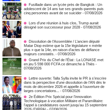
Fusillade dans un lycée près de Bangkok : Un
adolescent de 14 ans tue ses grands-parents puis
cinq personnes avant de se suicider
- 07/08/2026
Lors d’une réunion à huis clos, Trump aurait
désigné son successeur pour 2028
- 07/08/2026
Dissolution de l’Assemblée / L’ancien député
Matar Diop estime que la 15e législature « mérite
plus » que la 14e, en raison d’actes de défiance
majeurs constatés.
- 07/08/2026
Grand Prix du Chef de l’État : La LONASE met
en jeu 5 598 000 FCFA ce dimanche à Thiès
-
07/08/2026
Lettre ouverte: Talla Sylla invite le PR à s'inscrire
dans la perspective d’une dissolution de l’AN dès le
mois de décembre 2026 et appelle à l'ouverture de
larges concertations...
- 07/08/2026
2e Édition Prix Spécial pour l'innovation
Technologique à vocation Militaire et Paramilitaire:
l'appel à candidatures ouvert jusqu'au 15 septembre
2026 (DIRPA)
- 07/08/2026