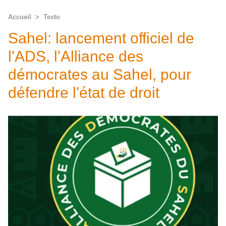
Accueil
>
Texto
Sahel: lancement officiel de
l'ADS, l'Alliance des
démocrates au Sahel, pour
défendre l'état de droit