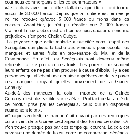
pour nous commerçants et les consommateurs.»
«Je rentrais avec un chiffre d’affaires quotidien, qui tourne
autour de 30 000 francs. Depuis que la frontière est fermée, je
ne me retrouve qu’avec 5 000 francs ou moins dans les
caisses. Avant-hier, je n’ai pu récolter que 2 000 francs.
Vraiment la fièvre ébola est en train de nous causer un énorme
préjudice», s’emporte Cheikh Guèye.
La psychose que cette maladie a suscitée dans l’esprit des
Sénégalais complique la tâche aux vendeurs pour écouler les
mangues et autres fruits en provenance du Mali et de la
Casamance. En effet, les Sénégalais sont devenus même
réticents à se procurer ces fruits. Les parents dissuadent
leurs enfants de ne pas s’en procurer à cause d’ébola. Il y a des
personnes qui affichent une certaine appréhension de se payer
ces mangues croyant qu’elles proviennent de la Guinée
Conakry.
Au-delà des mangues, la cola importée de la Guinée
Conakry n’est plus visible sur les étals. Profitant de la rareté de
ce produit prisé par les Sénégalais, ceux qui en disposent
augmentent le prix.
«Chaque vendredi, le marché était envahi par des remorques
qui arrivent de la Guinée déchargeant des tonnes de colas. On
n’en trouve presque pas par ces temps qui courent. La cola est
devenue une denrée de luxe», narre un commerçant sénégalo-