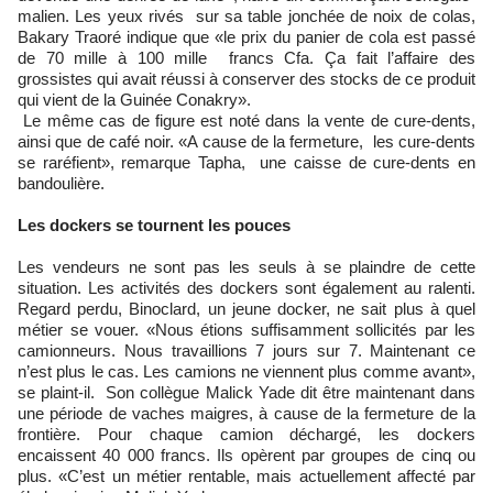
malien. Les yeux rivés sur sa table jonchée de noix de colas,
Bakary Traoré indique que «le prix du panier de cola est passé
de 70 mille à 100 mille francs Cfa. Ça fait l’affaire des
grossistes qui avait réussi à conserver des stocks de ce produit
qui vient de la Guinée Conakry».
Le même cas de figure est noté dans la vente de cure-dents,
ainsi que de café noir. «A cause de la fermeture, les cure-dents
se raréfient», remarque Tapha, une caisse de cure-dents en
bandoulière.
Les dockers se tournent les pouces
Les vendeurs ne sont pas les seuls à se plaindre de cette
situation. Les activités des dockers sont également au ralenti.
Regard perdu, Binoclard, un jeune docker, ne sait plus à quel
métier se vouer. «Nous étions suffisamment sollicités par les
camionneurs. Nous travaillions 7 jours sur 7. Maintenant ce
n’est plus le cas. Les camions ne viennent plus comme avant»,
se plaint-il. Son collègue Malick Yade dit être maintenant dans
une période de vaches maigres, à cause de la fermeture de la
frontière. Pour chaque camion déchargé, les dockers
encaissent 40 000 francs. Ils opèrent par groupes de cinq ou
plus. «C’est un métier rentable, mais actuellement affecté par