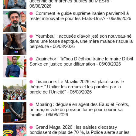
décennie de marchés publics au MESRI
-
06/08/2026
Comment le guide suprême iranien parvient-il à
rester introuvable pour les États-Unis?
- 06/08/2026
Yeumbeul : accusée d’avoir jeté son nouveau-né
dans une fosse septique, une mère malade risque la
perpétuité
- 06/08/2026
Ziguinchor : Taïbou Diédhiou traîne le maire Djibril
Sonko en justice pour diffamation
- 06/08/2026
Tivaouane: Le Mawlid 2026 est placé sous le
thème: " Unifier les cœurs et les paroles par la
parole de l'Unicité"
- 06/08/2026
Mballing : déguisé en agent des Eaux et Forêts,
un maçon vole du poisson fumé pour nourrir sa
famille
- 06/08/2026
Grand Magal 2026 : les saisies d’ecstasy
bondissent de plus de 70 %, la Police alerte sur les