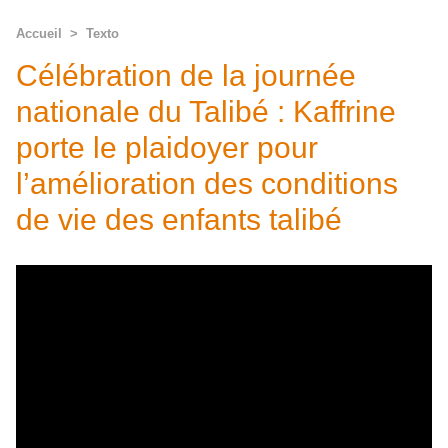
Accueil
>
Texto
Célébration de la journée
nationale du Talibé : Kaffrine
porte le plaidoyer pour
l’amélioration des conditions
de vie des enfants talibé