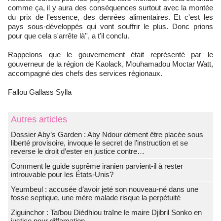
comme ça, il y aura des conséquences surtout avec la montée
du prix de l'essence, des denrées alimentaires. Et c'est les
pays sous-développés qui vont souffrir le plus. Donc prions
pour que cela s'arrête là'', a t'il conclu.
Rappelons que le gouvernement était représenté par le
gouverneur de la région de Kaolack, Mouhamadou Moctar Watt,
accompagné des chefs des services régionaux.
Fallou Gallass Sylla
Autres articles
Dossier Aby’s Garden : Aby Ndour dément être placée sous
liberté provisoire, invoque le secret de l’instruction et se
reverse le droit d’ester en justice contre…
Comment le guide suprême iranien parvient-il à rester
introuvable pour les États-Unis?
Yeumbeul : accusée d’avoir jeté son nouveau-né dans une
fosse septique, une mère malade risque la perpétuité
Ziguinchor : Taïbou Diédhiou traîne le maire Djibril Sonko en
justice pour diffamation