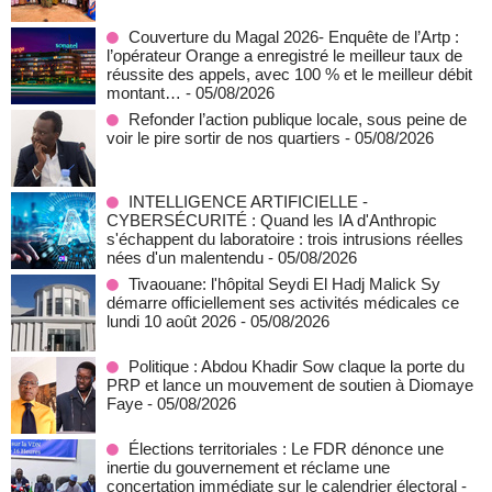
Couverture du Magal 2026- Enquête de l’Artp :
l’opérateur Orange a enregistré le meilleur taux de
réussite des appels, avec 100 % et le meilleur débit
montant…
- 05/08/2026
Refonder l’action publique locale, sous peine de
voir le pire sortir de nos quartiers
- 05/08/2026
INTELLIGENCE ARTIFICIELLE -
CYBERSÉCURITÉ : Quand les IA d'Anthropic
s'échappent du laboratoire : trois intrusions réelles
nées d'un malentendu
- 05/08/2026
Tivaouane: l'hôpital Seydi El Hadj Malick Sy
démarre officiellement ses activités médicales ce
lundi 10 août 2026
- 05/08/2026
Politique : Abdou Khadir Sow claque la porte du
PRP et lance un mouvement de soutien à Diomaye
Faye
- 05/08/2026
Élections territoriales : Le FDR dénonce une
inertie du gouvernement et réclame une
concertation immédiate sur le calendrier électoral
-