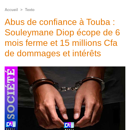
Accueil
>
Texto
Abus de confiance à Touba :
Souleymane Diop écope de 6
mois ferme et 15 millions Cfa
de dommages et intérêts