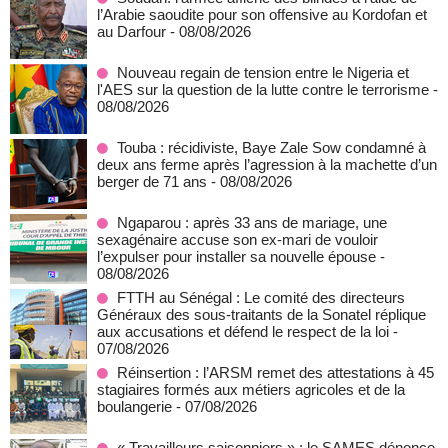
l’Arabie saoudite pour son offensive au Kordofan et
au Darfour
- 08/08/2026
Nouveau regain de tension entre le Nigeria et
l'AES sur la question de la lutte contre le terrorisme
-
08/08/2026
Touba : récidiviste, Baye Zale Sow condamné à
deux ans ferme après l’agression à la machette d’un
berger de 71 ans
- 08/08/2026
Ngaparou : après 33 ans de mariage, une
sexagénaire accuse son ex-mari de vouloir
l’expulser pour installer sa nouvelle épouse
-
08/08/2026
FTTH au Sénégal : Le comité des directeurs
Généraux des sous-traitants de la Sonatel réplique
aux accusations et défend le respect de la loi
-
07/08/2026
Réinsertion : l’ARSM remet des attestations à 45
stagiaires formés aux métiers agricoles et de la
boulangerie
- 07/08/2026
« Travailleurs saisonniers » : le SAMES dénonce