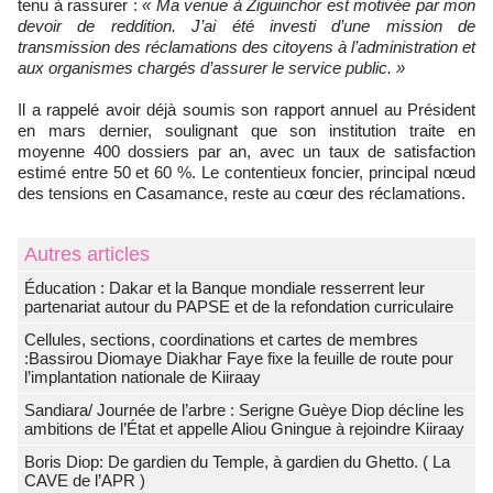
tenu à rassurer :
« Ma venue à Ziguinchor est motivée par mon
devoir de reddition. J’ai été investi d’une mission de
transmission des réclamations des citoyens à l’administration et
aux organismes chargés d’assurer le service public. »
Il a rappelé avoir déjà soumis son rapport annuel au Président
en mars dernier, soulignant que son institution traite en
moyenne 400 dossiers par an, avec un taux de satisfaction
estimé entre 50 et 60 %. Le contentieux foncier, principal nœud
des tensions en Casamance, reste au cœur des réclamations.
Autres articles
Éducation : Dakar et la Banque mondiale resserrent leur
partenariat autour du PAPSE et de la refondation curriculaire
Cellules, sections, coordinations et cartes de membres
:Bassirou Diomaye Diakhar Faye fixe la feuille de route pour
l’implantation nationale de Kiiraay
Sandiara/ Journée de l’arbre : Serigne Guèye Diop décline les
ambitions de l’État et appelle Aliou Gningue à rejoindre Kiiraay
Boris Diop: De gardien du Temple, à gardien du Ghetto. ( La
CAVE de l’APR )