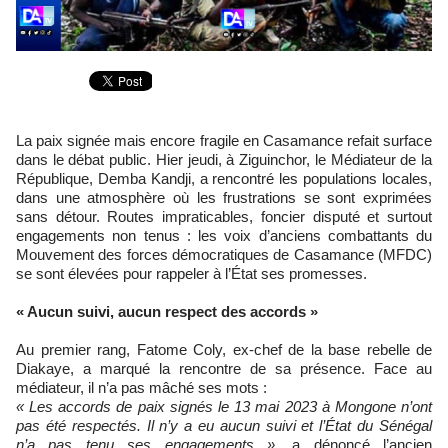
La paix signée mais encore fragile en Casamance refait surface
dans le débat public. Hier jeudi, à Ziguinchor, le Médiateur de la
République, Demba Kandji, a rencontré les populations locales,
dans une atmosphère où les frustrations se sont exprimées
sans détour. Routes impraticables, foncier disputé et surtout
engagements non tenus : les voix d’anciens combattants du
Mouvement des forces démocratiques de Casamance (MFDC)
se sont élevées pour rappeler à l’État ses promesses.
« Aucun suivi, aucun respect des accords »
Au premier rang, Fatome Coly, ex-chef de la base rebelle de
Diakaye, a marqué la rencontre de sa présence. Face au
médiateur, il n’a pas mâché ses mots :
« Les accords de paix signés le 13 mai 2023 à Mongone n’ont
pas été respectés. Il n’y a eu aucun suivi et l’État du Sénégal
n’a pas tenu ses engagements »,
a dénoncé l’ancien