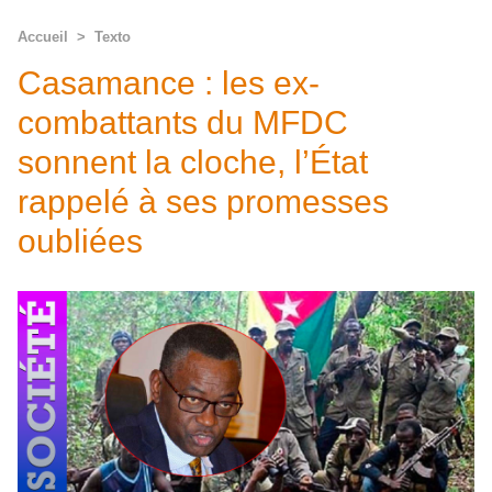
Accueil
>
Texto
Casamance : les ex-
combattants du MFDC
sonnent la cloche, l’État
rappelé à ses promesses
oubliées