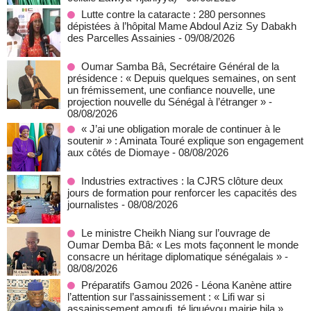
Lutte contre la cataracte : 280 personnes
dépistées à l’hôpital Mame Abdoul Aziz Sy Dabakh
des Parcelles Assainies
- 09/08/2026
Oumar Samba Bâ, Secrétaire Général de la
présidence : « Depuis quelques semaines, on sent
un frémissement, une confiance nouvelle, une
projection nouvelle du Sénégal à l’étranger »
-
08/08/2026
« J’ai une obligation morale de continuer à le
soutenir » : Aminata Touré explique son engagement
aux côtés de Diomaye
- 08/08/2026
Industries extractives : la CJRS clôture deux
jours de formation pour renforcer les capacités des
journalistes
- 08/08/2026
Le ministre Cheikh Niang sur l’ouvrage de
Oumar Demba Bâ: « Les mots façonnent le monde
consacre un héritage diplomatique sénégalais »
-
08/08/2026
Préparatifs Gamou 2026 - Léona Kanène attire
l’attention sur l’assainissement : « Lifi war si
assainissement amoufi, té liguéyou mairie bila »