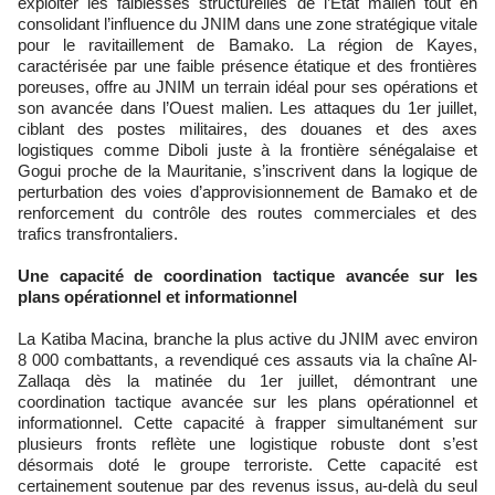
exploiter les faiblesses structurelles de l’État malien tout en
consolidant l’influence du JNIM dans une zone stratégique vitale
pour le ravitaillement de Bamako. La région de Kayes,
caractérisée par une faible présence étatique et des frontières
poreuses, offre au JNIM un terrain idéal pour ses opérations et
son avancée dans l’Ouest malien. Les attaques du 1er juillet,
ciblant des postes militaires, des douanes et des axes
logistiques comme Diboli juste à la frontière sénégalaise et
Gogui proche de la Mauritanie, s’inscrivent dans la logique de
perturbation des voies d’approvisionnement de Bamako et de
renforcement du contrôle des routes commerciales et des
trafics transfrontaliers.
Une capacité de coordination tactique avancée sur les
plans opérationnel et informationnel
La Katiba Macina, branche la plus active du JNIM avec environ
8 000 combattants, a revendiqué ces assauts via la chaîne Al-
Zallaqa dès la matinée du 1er juillet, démontrant une
coordination tactique avancée sur les plans opérationnel et
informationnel. Cette capacité à frapper simultanément sur
plusieurs fronts reflète une logistique robuste dont s’est
désormais doté le groupe terroriste. Cette capacité est
certainement soutenue par des revenus issus, au-delà du seul