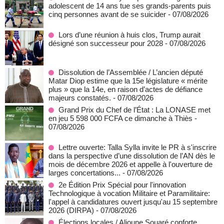
adolescent de 14 ans tue ses grands-parents puis
cinq personnes avant de se suicider
- 07/08/2026
Lors d’une réunion à huis clos, Trump aurait
désigné son successeur pour 2028
- 07/08/2026
Dissolution de l’Assemblée / L’ancien député
Matar Diop estime que la 15e législature « mérite
plus » que la 14e, en raison d’actes de défiance
majeurs constatés.
- 07/08/2026
Grand Prix du Chef de l’État : La LONASE met
en jeu 5 598 000 FCFA ce dimanche à Thiès
-
07/08/2026
Lettre ouverte: Talla Sylla invite le PR à s'inscrire
dans la perspective d’une dissolution de l’AN dès le
mois de décembre 2026 et appelle à l'ouverture de
larges concertations...
- 07/08/2026
2e Édition Prix Spécial pour l'innovation
Technologique à vocation Militaire et Paramilitaire:
l'appel à candidatures ouvert jusqu'au 15 septembre
2026 (DIRPA)
- 07/08/2026
Élections locales / Alioune Souaré conforte