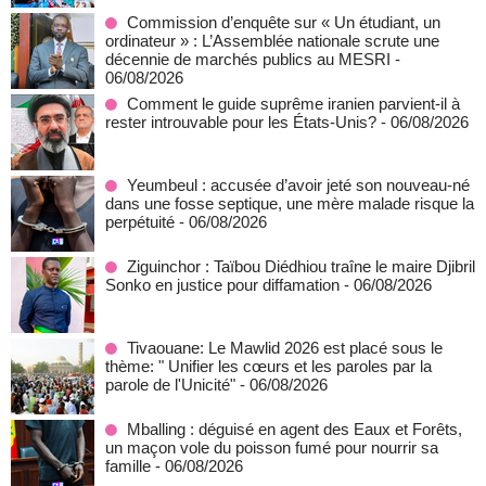
Commission d’enquête sur « Un étudiant, un
ordinateur » : L’Assemblée nationale scrute une
décennie de marchés publics au MESRI
-
06/08/2026
Comment le guide suprême iranien parvient-il à
rester introuvable pour les États-Unis?
- 06/08/2026
Yeumbeul : accusée d’avoir jeté son nouveau-né
dans une fosse septique, une mère malade risque la
perpétuité
- 06/08/2026
Ziguinchor : Taïbou Diédhiou traîne le maire Djibril
Sonko en justice pour diffamation
- 06/08/2026
Tivaouane: Le Mawlid 2026 est placé sous le
thème: " Unifier les cœurs et les paroles par la
parole de l'Unicité"
- 06/08/2026
Mballing : déguisé en agent des Eaux et Forêts,
un maçon vole du poisson fumé pour nourrir sa
famille
- 06/08/2026