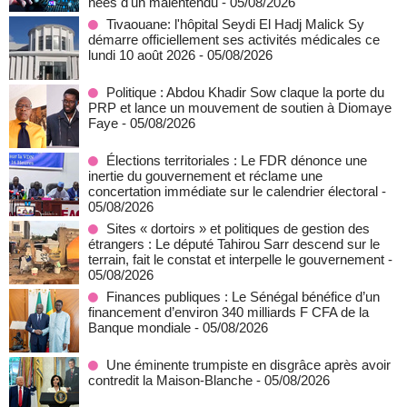
nées d'un malentendu
- 05/08/2026
Tivaouane: l'hôpital Seydi El Hadj Malick Sy
démarre officiellement ses activités médicales ce
lundi 10 août 2026
- 05/08/2026
Politique : Abdou Khadir Sow claque la porte du
PRP et lance un mouvement de soutien à Diomaye
Faye
- 05/08/2026
Élections territoriales : Le FDR dénonce une
inertie du gouvernement et réclame une
concertation immédiate sur le calendrier électoral
-
05/08/2026
Sites « dortoirs » et politiques de gestion des
étrangers : Le député Tahirou Sarr descend sur le
terrain, fait le constat et interpelle le gouvernement
-
05/08/2026
Finances publiques : Le Sénégal bénéfice d’un
financement d’environ 340 milliards F CFA de la
Banque mondiale
- 05/08/2026
Une éminente trumpiste en disgrâce après avoir
contredit la Maison-Blanche
- 05/08/2026