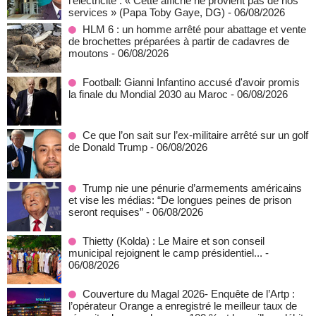
l’électricité : « Cette affiche ne provient pas de nos
services » (Papa Toby Gaye, DG)
- 06/08/2026
HLM 6 : un homme arrêté pour abattage et vente
de brochettes préparées à partir de cadavres de
moutons
- 06/08/2026
Football: Gianni Infantino accusé d'avoir promis
la finale du Mondial 2030 au Maroc
- 06/08/2026
Ce que l’on sait sur l’ex-militaire arrêté sur un golf
de Donald Trump
- 06/08/2026
Trump nie une pénurie d’armements américains
et vise les médias: “De longues peines de prison
seront requises”
- 06/08/2026
‎Thietty (Kolda) : Le Maire et son conseil
municipal rejoignent le camp présidentiel...
-
06/08/2026
Couverture du Magal 2026- Enquête de l’Artp :
l’opérateur Orange a enregistré le meilleur taux de