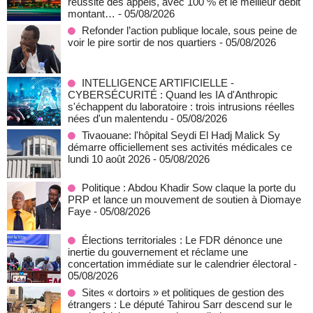
réussite des appels, avec 100 % et le meilleur débit
montant…
- 05/08/2026
Refonder l’action publique locale, sous peine de
voir le pire sortir de nos quartiers
- 05/08/2026
INTELLIGENCE ARTIFICIELLE -
CYBERSÉCURITÉ : Quand les IA d'Anthropic
s'échappent du laboratoire : trois intrusions réelles
nées d'un malentendu
- 05/08/2026
Tivaouane: l'hôpital Seydi El Hadj Malick Sy
démarre officiellement ses activités médicales ce
lundi 10 août 2026
- 05/08/2026
Politique : Abdou Khadir Sow claque la porte du
PRP et lance un mouvement de soutien à Diomaye
Faye
- 05/08/2026
Élections territoriales : Le FDR dénonce une
inertie du gouvernement et réclame une
concertation immédiate sur le calendrier électoral
-
05/08/2026
Sites « dortoirs » et politiques de gestion des
étrangers : Le député Tahirou Sarr descend sur le