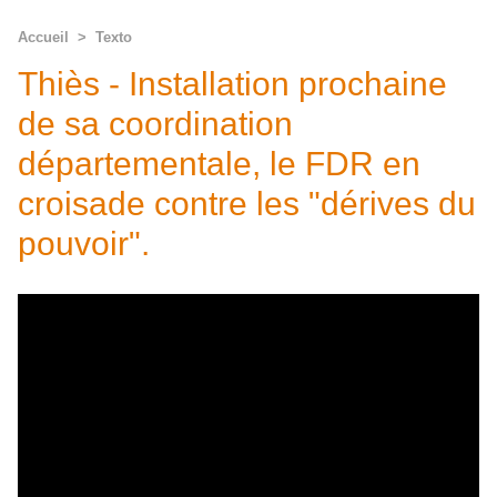
Accueil
>
Texto
Thiès - Installation prochaine
de sa coordination
départementale, le FDR en
croisade contre les "dérives du
pouvoir".