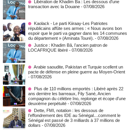
Libération de Khadim Ba : Les dessous d’une
transaction avec la Douane
- 07/08/2026
Kaolack - Le parti Kiiraay-Les Patriotes
républicains affûte ses armes : « Nous avons bon
espoir que le parti va gagner dans les 14 communes
du département » (Aminata Touré).
- 07/08/2026
Justice : Khadim Bâ, l'ancien patron de
LOCAFRIQUE libéré
- 07/08/2026
Arabie saoudite, Pakistan et Turquie scellent un
pacte de défense en pleine guerre au Moyen-Orient
- 07/08/2026
Plus de 110 millions emportés : Libéré après 22
ans derrière les barreaux, Fily Sané, Ancien
compagnon du célèbre Ino, replonge et écope d’une
deuxième perpétuité
- 07/08/2026
Dette, FMI, notation : les dessous de
l’effondrement des IDE au Sénégal…comment le
Sénégal est passé de 3 milliards à 37 millions de
dollars
- 07/08/2026