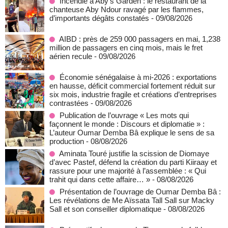
Incendie à Aby’s Garden : le restaurant de la
chanteuse Aby Ndour ravagé par les flammes,
d’importants dégâts constatés
- 09/08/2026
AIBD : près de 259 000 passagers en mai, 1,238
million de passagers en cinq mois, mais le fret
aérien recule
- 09/08/2026
Économie sénégalaise à mi-2026 : exportations
en hausse, déficit commercial fortement réduit sur
six mois, industrie fragile et créations d’entreprises
contrastées
- 09/08/2026
Publication de l’ouvrage « Les mots qui
façonnent le monde : Discours et diplomatie » :
L’auteur Oumar Demba Bâ explique le sens de sa
production
- 08/08/2026
Aminata Touré justifie la scission de Diomaye
d’avec Pastef, défend la création du parti Kiiraay et
rassure pour une majorité à l’assemblée : « Qui
trahit qui dans cette affaire… »
- 08/08/2026
Présentation de l’ouvrage de Oumar Demba Bâ :
Les révélations de Me Aïssata Tall Sall sur Macky
Sall et son conseiller diplomatique
- 08/08/2026