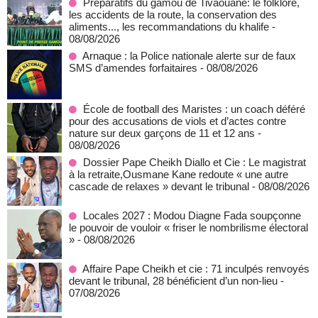
Préparatifs du gamou de Tivaouane: le folklore,
les accidents de la route, la conservation des
aliments..., les recommandations du khalife
-
08/08/2026
Arnaque : la Police nationale alerte sur de faux
SMS d’amendes forfaitaires
- 08/08/2026
École de football des Maristes : un coach déféré
pour des accusations de viols et d’actes contre
nature sur deux garçons de 11 et 12 ans
-
08/08/2026
Dossier Pape Cheikh Diallo et Cie : Le magistrat
à la retraite,Ousmane Kane redoute « une autre
cascade de relaxes » devant le tribunal
- 08/08/2026
Locales 2027 : Modou Diagne Fada soupçonne
le pouvoir de vouloir « friser le nombrilisme électoral
»
- 08/08/2026
Affaire Pape Cheikh et cie : 71 inculpés renvoyés
devant le tribunal, 28 bénéficient d’un non-lieu
-
07/08/2026