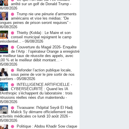
arrêté sur un golf de Donald Trump
-
06/08/2026
Trump nie une pénurie d’armements
américains et vise les médias: “De
longues peines de prison seront requises”
-
06/08/2026
‎Thietty (Kolda) : Le Maire et son
conseil municipal rejoignent le camp
présidentiel...
- 06/08/2026
Couverture du Magal 2026- Enquête
de l’Artp : l’opérateur Orange a enregistré
le meilleur taux de réussite des appels, avec
100 % et le meilleur débit montant…
-
05/08/2026
Refonder l’action publique locale,
sous peine de voir le pire sortir de nos
quartiers
- 05/08/2026
INTELLIGENCE ARTIFICIELLE -
CYBERSÉCURITÉ : Quand les IA
d'Anthropic s'échappent du laboratoire : trois
intrusions réelles nées d'un malentendu
-
05/08/2026
Tivaouane: l'hôpital Seydi El Hadj
Malick Sy démarre officiellement ses
activités médicales ce lundi 10 août 2026
-
05/08/2026
Politique : Abdou Khadir Sow claque