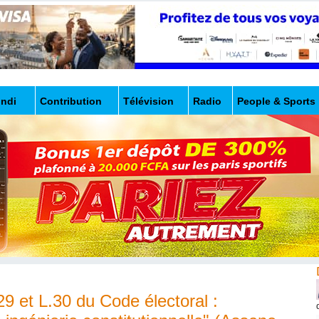
undi
Contribution
Télévision
Radio
People & Sports
.29 et L.30 du Code électoral :