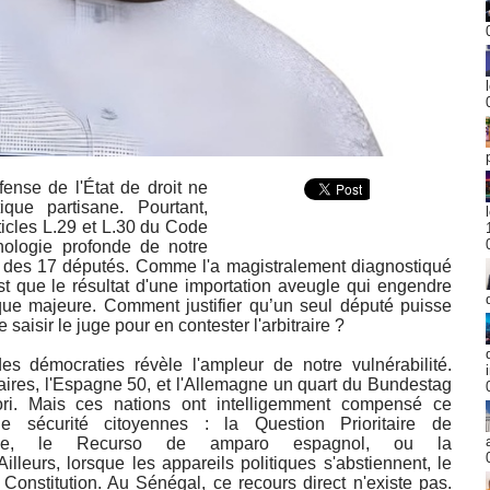
fense de l'État de droit ne
ique partisane. Pourtant,
rticles L.29 et L.30 du Code
hologie profonde de notre
igé des 17 députés. Comme l'a magistralement diagnostiqué
st que le résultat d'une importation aveugle qui engendre
ue majeure. Comment justifier qu’un seul député puisse
t de saisir le juge pour en contester l'arbitraire ?
s démocraties révèle l'ampleur de notre vulnérabilité.
aires, l'Espagne 50, et l'Allemagne un quart du Bundestag
ori. Mais ces nations ont intelligemment compensé ce
e sécurité citoyennes : la Question Prioritaire de
nçaise, le Recurso de amparo espagnol, ou la
leurs, lorsque les appareils politiques s'abstiennent, le
Constitution. Au Sénégal, ce recours direct n'existe pas.