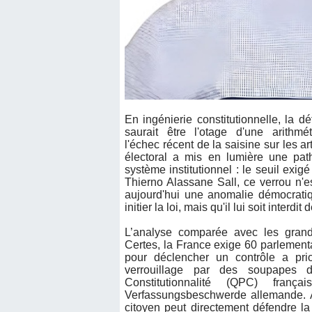
En ingénierie constitutionnelle, la dé
saurait être l'otage d'une arithmét
l'échec récent de la saisine sur les a
électoral a mis en lumière une pat
système institutionnel : le seuil ex
Thierno Alassane Sall, ce verrou n'e
aujourd'hui une anomalie démocratiq
initier la loi, mais qu'il lui soit interdi
L’analyse comparée avec les grande
Certes, la France exige 60 parlement
pour déclencher un contrôle a pri
verrouillage par des soupapes d
Constitutionnalité (QPC) fra
Verfassungsbeschwerde allemande. Ail
citoyen peut directement défendre la 