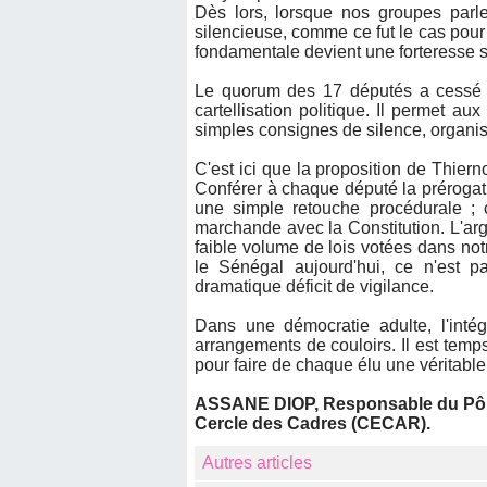
Dès lors, lorsque nos groupes parlem
silencieuse, comme ce fut le cas pour l
fondamentale devient une forteresse 
Le quorum des 17 députés a cessé d'ê
cartellisation politique. Il permet au
simples consignes de silence, organisan
C'est ici que la proposition de Thier
Conférer à chaque député la prérogati
une simple retouche procédurale ; c
marchande avec la Constitution. L'ar
faible volume de lois votées dans not
le Sénégal aujourd'hui, ce n'est p
dramatique déficit de vigilance.
Dans une démocratie adulte, l'inté
arrangements de couloirs. Il est temp
pour faire de chaque élu une véritable
ASSANE DIOP, Responsable du Pôle
Cercle des Cadres (CECAR).
Autres articles