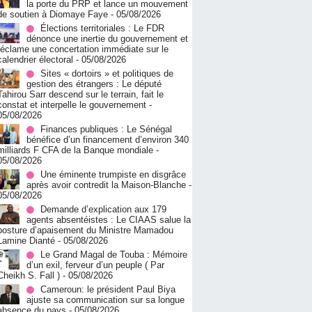
la porte du PRP et lance un mouvement
de soutien à Diomaye Faye
- 05/08/2026
Élections territoriales : Le FDR
dénonce une inertie du gouvernement et
réclame une concertation immédiate sur le
calendrier électoral
- 05/08/2026
Sites « dortoirs » et politiques de
gestion des étrangers : Le député
Tahirou Sarr descend sur le terrain, fait le
constat et interpelle le gouvernement
-
05/08/2026
Finances publiques : Le Sénégal
bénéfice d’un financement d’environ 340
milliards F CFA de la Banque mondiale
-
05/08/2026
Une éminente trumpiste en disgrâce
après avoir contredit la Maison-Blanche
-
05/08/2026
Demande d’explication aux 179
agents absentéistes : Le CIAAS salue la
posture d’apaisement du Ministre Mamadou
Lamine Dianté
- 05/08/2026
Le Grand Magal de Touba : Mémoire
d’un exil, ferveur d’un peuple ( Par
Cheikh S. Fall )
- 05/08/2026
Cameroun: le président Paul Biya
ajuste sa communication sur sa longue
absence du pays
- 05/08/2026