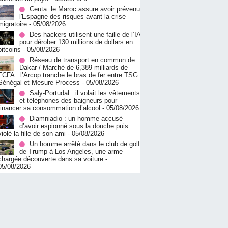
Ceuta: le Maroc assure avoir prévenu
l'Espagne des risques avant la crise
migratoire
- 05/08/2026
Des hackers utilisent une faille de l’IA
pour dérober 130 millions de dollars en
bitcoins
- 05/08/2026
Réseau de transport en commun de
Dakar / Marché de 6,389 milliards de
FCFA : l’Arcop tranche le bras de fer entre TSG
Sénégal et Mesure Process
- 05/08/2026
Saly-Portudal : il volait les vêtements
et téléphones des baigneurs pour
financer sa consommation d’alcool
- 05/08/2026
Diamniadio : un homme accusé
d’avoir espionné sous la douche puis
violé la fille de son ami
- 05/08/2026
Un homme arrêté dans le club de golf
de Trump à Los Angeles, une arme
chargée découverte dans sa voiture
-
05/08/2026