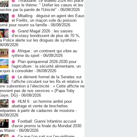
Tivaouane: Le Mawlid 2026 est placé
sous le thème: " Unifier les cœurs et les
paroles par la parole de l'Unicité"
- 06/08/2026
Mballing : déguisé en agent des Eaux
et Forêts, un maçon vole du poisson
fumé pour nourrir sa famille
- 06/08/2026
Grand Magal 2026 : les saisies
d’ecstasy bondissent de plus de 70 %,
la Police alerte sur les drogues de synthèse
-
06/08/2026
Afrique : un continent qui vibre au
rythme du sport
- 06/08/2026
Plan quinquennal 2026-2030 pour
l'agriculture : la sécurité alimentaire, un
acquis à consolider
- 06/08/2026
Le démenti formel de la Senelec sur
l’affiche circulant sur les Rs et relative à
une subvention à l’électricité : « Cette affiche ne
provient pas de nos services » (Papa Toby
Gaye, DG)
- 06/08/2026
HLM 6 : un homme arrêté pour
abattage et vente de brochettes
préparées à partir de cadavres de moutons
-
06/08/2026
Football: Gianni Infantino accusé
d'avoir promis la finale du Mondial 2030
au Maroc
- 06/08/2026
Ce que l’on sait sur l’ex-militaire