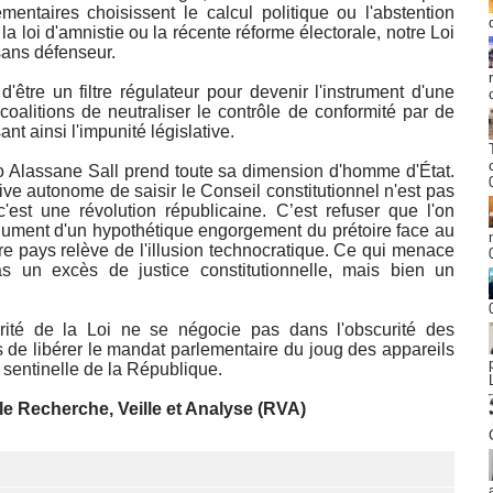
entaires choisissent le calcul politique ou l'abstention
a loi d'amnistie ou la récente réforme électorale, notre Loi
sans défenseur.
tre un filtre régulateur pour devenir l'instrument d'une
x coalitions de neutraliser le contrôle de conformité par de
t ainsi l'impunité législative.
no Alassane Sall prend toute sa dimension d'homme d'État.
ve autonome de saisir le Conseil constitutionnel n'est pas
'est une révolution républicaine. C’est refuser que l'on
gument d'un hypothétique engorgement du prétoire face au
re pays relève de l'illusion technocratique. Ce qui menace
as un excès de justice constitutionnelle, mais bien un
grité de la Loi ne se négocie pas dans l'obscurité des
s de libérer le mandat parlementaire du joug des appareils
 sentinelle de la République.
 Recherche, Veille et Analyse (RVA)