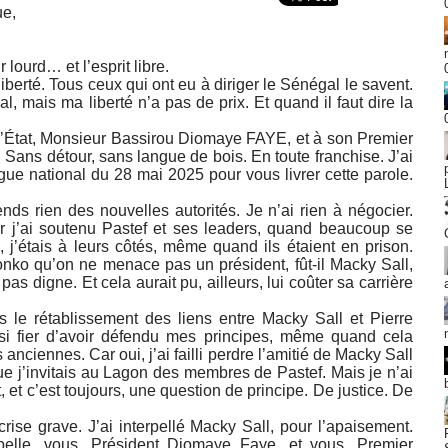
ue,
lourd… et l’esprit libre.
iberté. Tous ceux qui ont eu à diriger le Sénégal le savent.
l, mais ma liberté n’a pas de prix. Et quand il faut dire la
 l’État, Monsieur Bassirou Diomaye FAYE, et à son Premier
ns détour, sans langue de bois. En toute franchise. J’ai
ogue national du 28 mai 2025 pour vous livrer cette parole.
ends rien des nouvelles autorités. Je n’ai rien à négocier.
car j’ai soutenu Pastef et ses leaders, quand beaucoup se
i, j’étais à leurs côtés, même quand ils étaient en prison.
nko qu’on ne menace pas un président, fût-il Macky Sall,
as digne. Et cela aurait pu, ailleurs, lui coûter sa carrière
ns le rétablissement des liens entre Macky Sall et Pierre
si fier d’avoir défendu mes principes, même quand cela
anciennes. Car oui, j’ai failli perdre l’amitié de Macky Sall
ue j’invitais au Lagon des membres de Pastef. Mais je n’ai
 et c’est toujours, une question de principe. De justice. De
rise grave. J’ai interpellé Macky Sall, pour l’apaisement.
rpelle, vous, Président Diomaye Faye, et vous, Premier