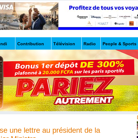
undi
Contribution
Télévision
Radio
People & Sports
ne lettre au président de la