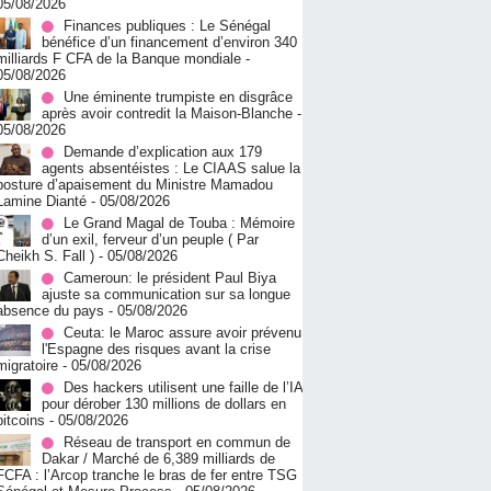
05/08/2026
Finances publiques : Le Sénégal
bénéfice d’un financement d’environ 340
milliards F CFA de la Banque mondiale
-
05/08/2026
Une éminente trumpiste en disgrâce
après avoir contredit la Maison-Blanche
-
05/08/2026
Demande d’explication aux 179
agents absentéistes : Le CIAAS salue la
posture d’apaisement du Ministre Mamadou
Lamine Dianté
- 05/08/2026
Le Grand Magal de Touba : Mémoire
d’un exil, ferveur d’un peuple ( Par
Cheikh S. Fall )
- 05/08/2026
Cameroun: le président Paul Biya
ajuste sa communication sur sa longue
absence du pays
- 05/08/2026
Ceuta: le Maroc assure avoir prévenu
l'Espagne des risques avant la crise
migratoire
- 05/08/2026
Des hackers utilisent une faille de l’IA
pour dérober 130 millions de dollars en
bitcoins
- 05/08/2026
Réseau de transport en commun de
Dakar / Marché de 6,389 milliards de
FCFA : l’Arcop tranche le bras de fer entre TSG