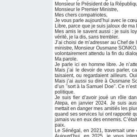
Monsieur le Président de la Républiq
Monsieur le Premier Ministre,
Mes chers compatriotes,
Je vous parle aujourd’hui avec le cœur 
Libre, parce que je suis jaloux de ma l
Mes amis le savent aussi : je suis loya
vérité, je la dis, sans trembler.
J’ai choisi de m’adresser au Chef de
ministre, Monsieur Ousmane SONKO. Sa
volontairement attendu la fin du dial
Ma parole.
Je parle ici en homme libre. Je n’att
Mais j’ai le devoir de vous parler, 
taisaient, ou regardaient ailleurs. Ou
Mais j’ai aussi su dire à Ousmane So
d’un "sort à la Samuel Doe". Ce n’est p
politique.
Je suis fier d’avoir joué un rôle da
Atepa, en janvier 2024. Je suis aus
mettait en danger mes amitiés les plus 
quand ses services lui ont rapporté q
jamais vu en eux des ennemis. C’était,
paix.
Le Sénégal, en 2021, traversait une c
Aujourd’hui, en 2025, je vous inte