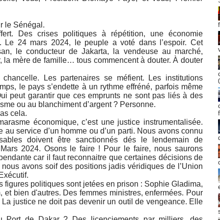
r le Sénégal.
ert. Des crises politiques à répétition, une économie
e. Le 24 mars 2024, le peuple a voté dans l’espoir. Cet
paysan, le conducteur de Jakarta, la vendeuse au marché,
r, la mère de famille… tous commencent à douter. À douter
hancelle. Les partenaires se méfient. Les institutions
emps, le pays s’endette à un rythme effréné, parfois même
 Qui peut garantir que ces emprunts ne sont pas liés à des
orisme ou au blanchiment d’argent ? Personne.
as cela.
 marasme économique, c’est une justice instrumentalisée.
ce au service d’un homme ou d’un parti. Nous avons connu
sables doivent être sanctionnés dés le lendemain de
 Mars 2024. Osons le faire ! Pour le faire, nous saurons
pendante car il faut reconnaitre que certaines décisions de
s, nous avons soif des positions jadis véridiques de l’Union
Exécutif.
 figures politiques sont jetées en prison : Sophie Gladima,
 et bien d'autres. Des femmes ministres, enfermées. Pour
 La justice ne doit pas devenir un outil de vengeance. Elle
 Port de Dakar ? Des licenciements par milliers, des