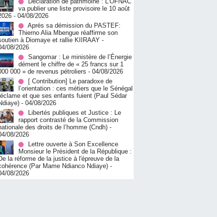
Déclaration de patrimoine : L’OFNAC
va publier une liste provisoire le 10 août
2026
- 04/08/2026
Après sa démission du PASTEF:
Thierno Alia Mbengue réaffirme son
soutien à Diomaye et rallie KIIRAAY
-
04/08/2026
Sangomar : Le ministère de l’Énergie
dément le chiffre de « 25 francs sur 1
000 000 » de revenus pétroliers
- 04/08/2026
[ Contribution] Le paradoxe de
l’orientation : ces métiers que le Sénégal
réclame et que ses enfants fuient (Paul Sédar
Ndiaye)
- 04/08/2026
Libertés publiques et Justice : Le
rapport contrasté de la Commission
nationale des droits de l’homme (Cndh)
-
04/08/2026
Lettre ouverte à Son Excellence
Monsieur le Président de la République :
De la réforme de la justice à l'épreuve de la
cohérence (Par Mame Ndianco Ndiaye)
-
04/08/2026