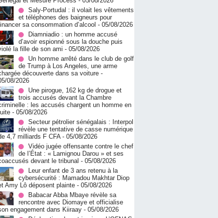
Sénégal et Mesure Process
- 05/08/2026
Saly-Portudal : il volait les vêtements
et téléphones des baigneurs pour
financer sa consommation d’alcool
- 05/08/2026
Diamniadio : un homme accusé
d’avoir espionné sous la douche puis
violé la fille de son ami
- 05/08/2026
Un homme arrêté dans le club de golf
de Trump à Los Angeles, une arme
chargée découverte dans sa voiture
-
05/08/2026
Une pirogue, 162 kg de drogue et
trois accusés devant la Chambre
criminelle : les accusés chargent un homme en
fuite
- 05/08/2026
Secteur pétrolier sénégalais : Interpol
révèle une tentative de casse numérique
de 4,7 milliards F CFA
- 05/08/2026
Vidéo jugée offensante contre le chef
de l’État : « Lamignou Darou » et ses
coaccusés devant le tribunal
- 05/08/2026
Leur enfant de 3 ans retenu à la
cybersécurité : Mamadou Makhtar Diop
et Amy Lô déposent plainte
- 05/08/2026
Babacar Abba Mbaye révèle sa
rencontre avec Diomaye et officialise
son engagement dans Kiiraay
- 05/08/2026