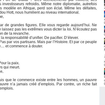
s investisseurs refroidis. Même notre diplomatie, autrefois
dis modèle en Afrique, perd son éclat. Même les défaites,
u Hott, nous humilient au niveau international.
ue,
par de grandes figures. Elle vous regarde aujourd’hui. Ne
e laissez pas les extrêmes vous dicter la loi. N’écoutez pas
on de la revanche.
 responsabilité d’unifier. De pacifier. D’élever.
as par vos partisans. Mais par l’Histoire. Et par ce peuple
re… et commence à douter.
Pour la paix.
s qui meurt.
e,
puis que le commerce existe entre les hommes, un pauvre
auvre n’a jamais créé d’emplois. Par contre, un riche fait
 emplois.