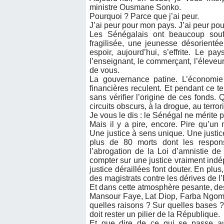
ministre Ousmane Sonko.
Pourquoi ? Parce que j’ai peur.
J’ai peur pour mon pays. J’ai peur pou
Les Sénégalais ont beaucoup souff
fragilisée, une jeunesse désorienté
espoir, aujourd’hui, s’effrite. Le 
l’enseignant, le commerçant, l’éleveu
de vous.
La gouvernance patine. L’économie c
financières reculent. Et pendant ce t
sans vérifier l’origine de ces fonds.
circuits obscurs, à la drogue, au terr
Je vous le dis : le Sénégal ne mérite p
Mais il y a pire, encore. Pire qu’un
Une justice à sens unique. Une justi
plus de 80 morts dont les respon
l’abrogation de la Loi d’amnistie de
compter sur une justice vraiment indé
justice déraillées font douter. En plu
des magistrats contre les dérives de l’
Et dans cette atmosphère pesante, des
Mansour Faye, Lat Diop, Farba Ngom,
quelles raisons ? Sur quelles bases ?
doit rester un pilier de la République.
Et que dire de ce qui se passe au