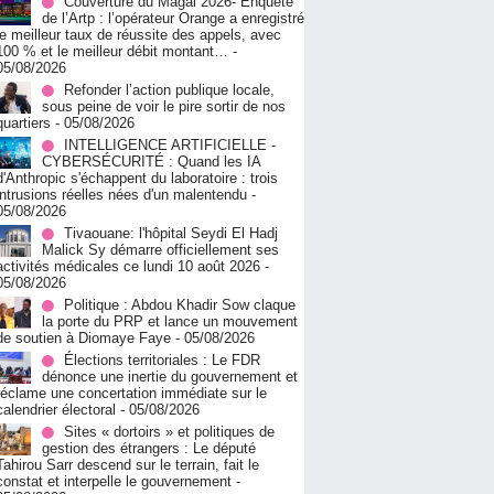
Couverture du Magal 2026- Enquête
de l’Artp : l’opérateur Orange a enregistré
le meilleur taux de réussite des appels, avec
100 % et le meilleur débit montant…
-
05/08/2026
Refonder l’action publique locale,
sous peine de voir le pire sortir de nos
quartiers
- 05/08/2026
INTELLIGENCE ARTIFICIELLE -
CYBERSÉCURITÉ : Quand les IA
d'Anthropic s'échappent du laboratoire : trois
intrusions réelles nées d'un malentendu
-
05/08/2026
Tivaouane: l'hôpital Seydi El Hadj
Malick Sy démarre officiellement ses
activités médicales ce lundi 10 août 2026
-
05/08/2026
Politique : Abdou Khadir Sow claque
la porte du PRP et lance un mouvement
de soutien à Diomaye Faye
- 05/08/2026
Élections territoriales : Le FDR
dénonce une inertie du gouvernement et
réclame une concertation immédiate sur le
calendrier électoral
- 05/08/2026
Sites « dortoirs » et politiques de
gestion des étrangers : Le député
Tahirou Sarr descend sur le terrain, fait le
constat et interpelle le gouvernement
-